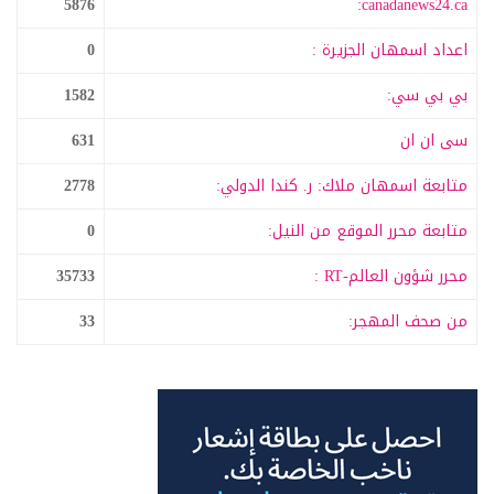
5876
canadanews24.ca:
اعداد اسمهان الجزيرة :
0
بي بي سي:
1582
سى ان ان
631
متابعة اسمهان ملاك: ر. كندا الدولي:
2778
متابعة محرر الموقع من النيل:
0
محرر شؤون العالم-RT :
35733
من صحف المهجر:
33