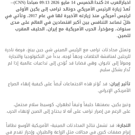
اخبارالعرب 24-كندا:الخميس 14 مايو 2026 09:13 صباحاً (CNN)--
تُعدّ زيارة الرئيس الأمريكي دونالد ترامب إلى بكين الأولى
لرئيس أمريكي منذ زيارته الأخيرة لها في عام 2017، وتأتي في
ظلّ تصاعد التنافس بين أكبر اقتصادين في العالم على مدى
سنوات، ومؤخراً، الحرب الأمريكية مع إيران، الحليف المقرب
للصين.
وتمثل محادثات ترامب مع الرئيس الصيني شي جين بينغ، فرصة نادرة
للرجلين لمناقشة الخلافات وجهاً لوجه، بدءاً من التكنولوجيا والتجارة
وصولاً إلى تايوان، وهي قضايا قد تُؤدي إلى تداعيات عالمية إذا لم
تُدار بشكل سليم.
تأثير إيران:
قد تُؤثر هذه الاجتماعات أيضاً على كيفية إنهاء الصراع
الأمريكي الإيراني.
وتبرز بكين، بصفتها حليفاً وثيقاً لطهران، كوسيط سلام محتمل،
على الرغم من إصرار ترامب على أنه لا يحتاج إلى الصين لإنهاء الحرب.
التجارة:
قد تشمل نتائج المحادثات الصينية- الأمريكية الأوسع نطاقاً
إبرام صفقات كبرى في مجالات مثل الزراعة والطيران، وإحراز تقدم في