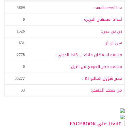
5809
canadanews24.ca:
اعداد اسمهان الجزيرة :
0
بي بي سي:
1526
سى ان ان
631
متابعة اسمهان ملاك: ر. كندا الدولي:
2778
متابعة محرر الموقع من النيل:
0
محرر شؤون العالم-RT :
35277
من صحف المهجر:
33
تابعنا على FACEBOOK