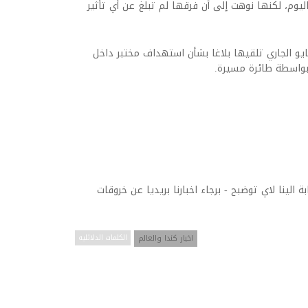
وم، لكنها نوهت إلى أن فرقها لم تبلغ عن أي تأثير
ايو الجاري تلقيها بلاغا بشأن استهداف مختبر داخل
 بواسطة طائرة مسيرة.
ة الينا لاي توضبح - برجاء اخبارنا بريديا عن خروقات
اخبار كندا والعالم
الكلمات الدلائليه