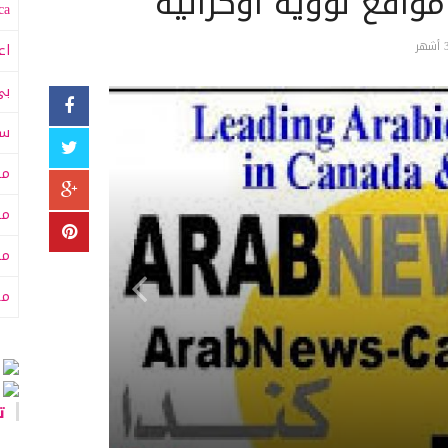
واقع نووية أوكرانية
a:
اع
بي
سى
مت
مت
مح
من
تا