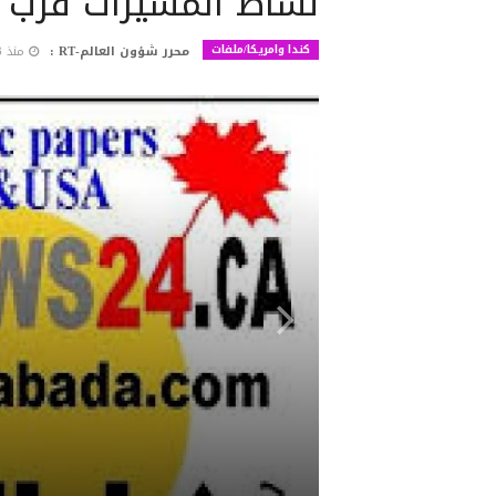
نشاط المسيرات قرب م
كندا وامريكا/ملفات
محرر شؤون العالم-RT :
منذ 3 أشهر