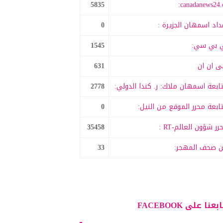
5835
canadanews24.c
داد اسمهان الجزيرة :
0
 بي سي:
1545
 ان ان
631
ابعة اسمهان ملاك: ر. كندا الدولي:
2778
ابعة محرر الموقع من النيل:
0
رر شؤون العالم-RT :
35458
 صحف المهجر:
33
بعنا على FACEBOOK