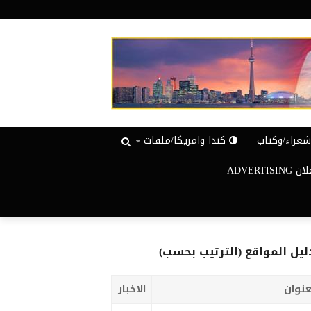
عراء/وكتاب
كندا وامريكا/ملفات
ADVERTISIN
ليل المواقع (الترتيب بحسب)
عنوان
الاخبار