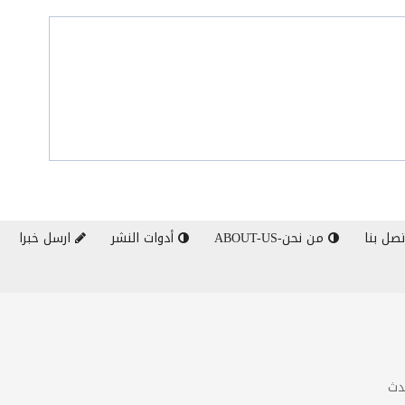
صل بنا
من نحن-ABOUT-US
أدوات النشر
ارسل خبرا
دث