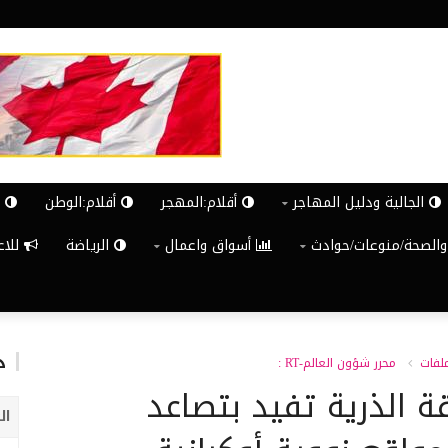
الجالية ودليل المهاجر
أقلام:المهجر
أقلام:الوطن
ش
والصحة/منوعات/حوادث
أسواق واعمال
الرياضة
للاعلان G
د
ملفات
محرر شؤون العالم-RT :
قة الذرية تفيد بتصاعد
ال