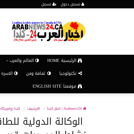
تسجيل دخول
تسجيل
الرئيسية HOME
العالم والعرب
تكنولوجيا
ثقافة وفن
الاسرة 
موقعنا ENGLISH SITE
Arabnews24 | اخبار كندا
الارشيف
كندا وامريكا/
الوكالة ‌الدولية للطا