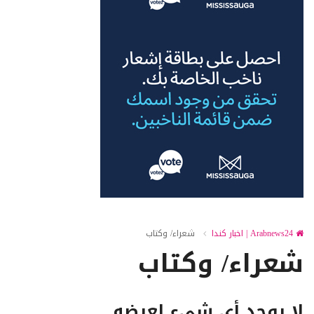
Arabnews24 | اخبار كندا
شعراء/ وكتاب
شعراء/ وكتاب
لا يوجد أى شىء لعرضه