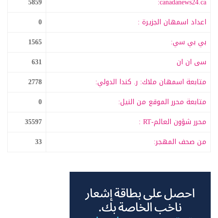
5859
canadanews24.ca:
اعداد اسمهان الجزيرة :
0
بي بي سي:
1565
سى ان ان
631
متابعة اسمهان ملاك: ر. كندا الدولي:
2778
متابعة محرر الموقع من النيل:
0
محرر شؤون العالم-RT :
35597
من صحف المهجر:
33