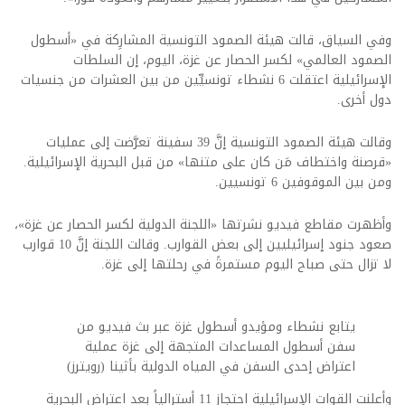
وفي السياق، قالت هيئة الصمود التونسية المشارِكة في «أسطول
الصمود العالمي» لكسر الحصار عن غزة، اليوم، إن السلطات
الإسرائيلية اعتقلت 6 نشطاء تونسيِّين من بين العشرات من جنسيات
دول أخرى.
وقالت هيئة الصمود التونسية إنَّ 39 سفينة تعرَّضت إلى عمليات
«قرصنة واختطاف مَن كان على متنها» من قبل البحرية الإسرائيلية.
ومن بين الموقوفين 6 تونسيين.
وأظهرت مقاطع فيديو نشرتها «اللجنة الدولية لكسر الحصار عن غزة»،
صعود جنود إسرائيليين إلى بعض القوارب. وقالت اللجنة إنَّ 10 قوارب
لا تزال حتى صباح اليوم مستمرةً في رحلتها إلى غزة.
يتابع نشطاء ومؤيدو أسطول غزة عبر بث فيديو من
سفن أسطول المساعدات المتجهة إلى غزة عملية
اعتراض إحدى السفن في المياه الدولية بأثينا (رويترز)
وأعلنت القوات الإسرائيلية احتجاز 11 أسترالياً بعد اعتراض البحرية