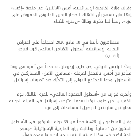
وقالت وزارة الخارجية الإسرائيلية، أمس (الاثنين)، عبر منصة «إكس»
إنها «لن تسمح بأي انتهاك للحصار البحري القانوني المفروض على
غزة»، وفقاً لما ذكرته وكالة «رويترز» للأنباء.
متظاهرون بأثينا في 18 مايو 2026 احتجاجاً على اعتراض
البحرية الإسرائيلية أسطول التضامن العالمي قرب قبرص
(أ.ف.ب)
وندَّد الرئيس التركي، رجب طيب إردوغان، متحدثاً في أنقرة في وقت
متأخر من أمس، بالتدخل لعرقلة «مسافري الأمل» المشاركين في
الأسطول. ودعا المجتمع الدولي إلى التحرُّك ضد تصرفات إسرائيل.
وأبحرت قوارب من «أسطول الصمود العالمي» للمرة الثالثة، يوم
الخميس، من جنوب تركيا بعدما اعترضت إسرائيل في المياه الدولية
محاولتين سابقتين لتوصيل المساعدات إلى غزة.
وقال المنظمون إن 426 شخصاً من 39 دولة يشاركون في الأسطول
المكون من 54 قارباً. وطالبت وزارة الخارجية الإسرائيلية «جميع
المشاركين في هذا الاستفزاز بتغيير مسارهم والعودة فوراً».