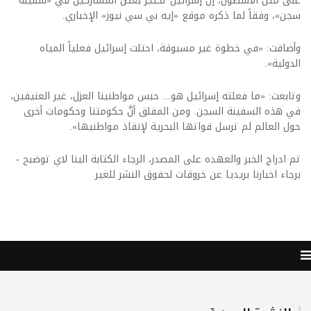
على متن الأسطول، إن إسرائيل تحتجز بعض المشاركين في «سفينة
سجن»، وفقاً لما ذكره موقع «إيه بي سي نيوز» الإخباري.
وأضافت: «في خطوة غير مسبوقة، احتلت إسرائيل فعلياً المياه
الدولية».
وتابعت: «ما فعلته إسرائيل هو... حبس مواطنينا العزل، غير العنيفين،
في هذه السفينة السجن. ومن المقلق أنَّ حكومتنا وحكومات أخرى
حول العالم لم ترسل قواتها البحرية لإنقاذ مواطنيها».
تم ادراج الخبر والعهده على المصدر، الرجاء الكتابة الينا لاي توضبح -
برجاء اخبارنا بريديا عن خروقات لحقوق النشر للغير