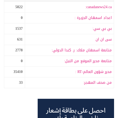
5822
canadanews24.ca:
اعداد اسمهان الجزيرة :
0
بي بي سي:
1537
سى ان ان
631
متابعة اسمهان ملاك: ر. كندا الدولي:
2778
متابعة محرر الموقع من النيل:
0
محرر شؤون العالم-RT :
35410
من صحف المهجر:
33