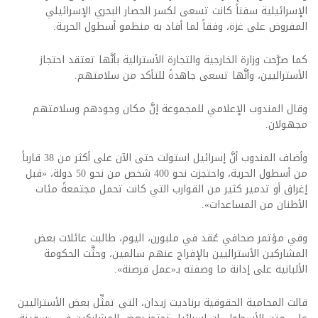
الإسرائيلية سفناً كانت تسعى لكسر الحصار البحري الإسرائيلي
المفروض على غزة، وفقاً لما أفاد به منظمو أسطول الحرية.
كما صرَّحت وزارة الخارجية والتجارة الأسترالية بأنَّها تعتقد احتجاز
الأستراليين، وأنَّها تسعى جاهدةً للتأكد من سلامتهم.
وقال المندوب الإعلامي للمجموعة إنَّ مكان وجودهم وسلامتهم
مجهولان.
وأضاف المندوب أنَّ إسرائيل استولت حتى الآن على أكثر من 38 قارباً
من أسطول الحرية، واحتجزت نحو 400 شخص من نحو 50 دولة، «قبل
إغراق أو تدمير كثير من القوارب التي كانت تحمل مجتمعةً مئات
الأطنان من المساعدات».
وفي مؤتمر صحافي عُقد في ملبورن، اليوم، طالبت عائلات بعض
المشاركين الأستراليين بالإفراج عنهم سالمين، وحثَّت الحكومة
الألبانية على إدانة ما وصفته بـ«عمل قرصنة».
قالت المحامية الحقوقية برناديت زيدان، التي تمثِّل بعض الأستراليين