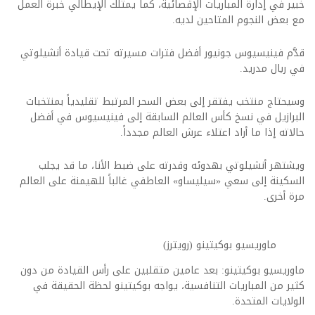
خبير في إدارة المباريات الإقصائية، كما يمتلك الإيطالي خبرة العمل
مع بعض النجوم المتاحين لديه.
قدَّم فينيسيوس جونيور أفضل فترات مسيرته تحت قيادة أنشيلوتي
في ريال مدريد.
وسيحتاج منتخب يفتقر إلى بعض السحر المرتبط تقليدياً بمنتخبات
البرازيل في نسخ كأس العالم السابقة إلى فينيسيوس في أفضل
حالاته إذا ما أراد اعتلاء عرش العالم مجدداً.
ويشتهر أنشيلوتي بهدوئه وقدرته على ضبط الأنا، ما قد يجلب
السكينة إلى سعي «سيليساو» العاطفي غالباً للهيمنة على العالم
مرة أخرى.
ماوريسيو بوكيتينو (رويترز)
ماوريسيو بوكيتينو: بعد عامين متقلبين على رأس القيادة من دون
كثير من المباريات التنافسية، يواجه بوكيتينو لحظة الحقيقة في
الولايات المتحدة.