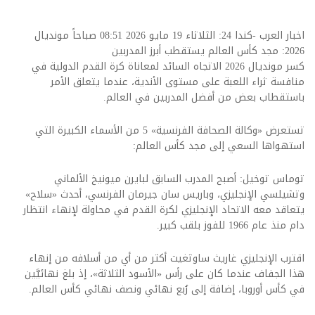
اخبار العرب -كندا 24: الثلاثاء 19 مايو 2026 08:51 صباحاً مونديال
2026: مجد كأس العالم يستقطب أبرز المدربين
كسر مونديال 2026 الاتجاه السائد لمعاناة كرة القدم الدولية في
منافسة ثراء اللعبة على مستوى الأندية، عندما يتعلق الأمر
باستقطاب بعض من أفضل المدربين في العالم.
تستعرض «وكالة الصحافة الفرنسية» 5 من الأسماء الكبيرة التي
استهواها السعي إلى مجد كأس العالم:
توماس توخيل: أصبح المدرب السابق لبايرن ميونيخ الألماني
وتشيلسي الإنجليزي، وباريس سان جيرمان الفرنسي، أحدث «سلاح»
يتعاقد معه الاتحاد الإنجليزي لكرة القدم في محاولة لإنهاء انتظار
دام منذ عام 1966 للفوز بلقب كبير.
اقترب الإنجليزي غاريث ساوثغيت أكثر من أي من أسلافه من إنهاء
هذا الجفاف عندما كان على رأس «الأسود الثلاثة»، إذ بلغ نهائيَّين
في كأس أوروبا، إضافة إلى رُبع نهائي ونصف نهائي كأس العالم.