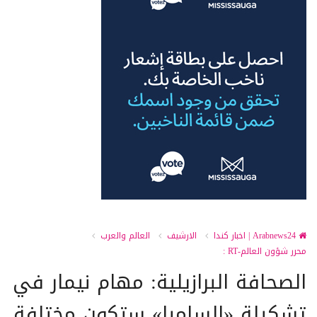
Arabnews24 | اخبار كندا
الارشيف
العالم والعرب
محرر شؤون العالم-RT :
الصحافة البرازيلية: مهام نيمار في
تشكيلة «السامبا» ستكون مختلفة