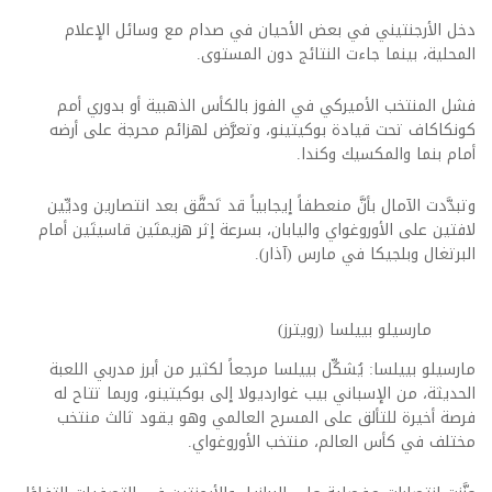
دخل الأرجنتيني في بعض الأحيان في صدام مع وسائل الإعلام
المحلية، بينما جاءت النتائج دون المستوى.
فشل المنتخب الأميركي في الفوز بالكأس الذهبية أو بدوري أمم
كونكاكاف تحت قيادة بوكيتينو، وتعرَّض لهزائم محرجة على أرضه
أمام بنما والمكسيك وكندا.
وتبدَّدت الآمال بأنَّ منعطفاً إيجابياً قد تَحقَّق بعد انتصارين وديِّين
لافتين على الأوروغواي واليابان، بسرعة إثر هزيمتَين قاسيتَين أمام
البرتغال وبلجيكا في مارس (آذار).
مارسيلو بييلسا (رويترز)
مارسيلو بييلسا: يُشكِّل بييلسا مرجعاً لكثير من أبرز مدربي اللعبة
الحديثة، من الإسباني بيب غوارديولا إلى بوكيتينو، وربما تتاح له
فرصة أخيرة للتألق على المسرح العالمي وهو يقود ثالث منتخب
مختلف في كأس العالم، منتخب الأوروغواي.