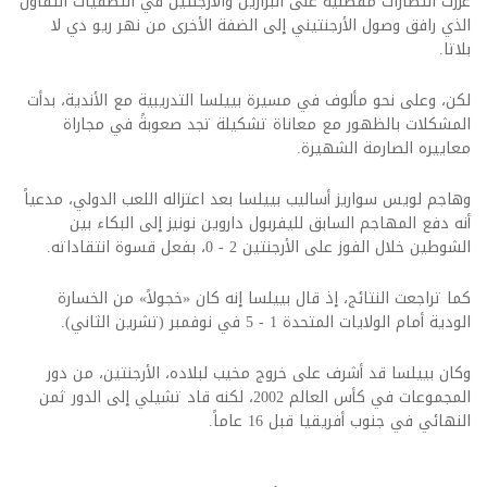
عزَّزت انتصارات مفصلية على البرازيل والأرجنتين في التصفيات التفاؤل
الذي رافق وصول الأرجنتيني إلى الضفة الأخرى من نهر ريو دي لا
بلاتا.
لكن، وعلى نحو مألوف في مسيرة بييلسا التدريبية مع الأندية، بدأت
المشكلات بالظهور مع معاناة تشكيلة تجد صعوبةً في مجاراة
معاييره الصارمة الشهيرة.
وهاجم لويس سواريز أساليب بييلسا بعد اعتزاله اللعب الدولي، مدعياً
أنه دفع المهاجم السابق لليفربول داروين نونيز إلى البكاء بين
الشوطين خلال الفوز على الأرجنتين 2 - 0، بفعل قسوة انتقاداته.
كما تراجعت النتائج، إذ قال بييلسا إنه كان «خجولاً» من الخسارة
الودية أمام الولايات المتحدة 1 - 5 في نوفمبر (تشرين الثاني).
وكان بييلسا قد أشرف على خروج مخيب لبلاده، الأرجنتين، من دور
المجموعات في كأس العالم 2002، لكنه قاد تشيلي إلى الدور ثمن
النهائي في جنوب أفريقيا قبل 16 عاماً.