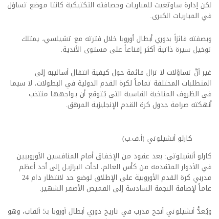
لكن إدارة ساوثغيت للمباريات وحصافته التكتيكية كانتا موضع تساؤل
في المباريات الكبرى.
وبصفته فائزاً بدوري أبطال أوروبا خلال فترته مع تشيلسي، يمتلك
توخيل سيرة ذاتية أكثر إقناعاً على مستوى الأندية.
غير أنَّ تساؤلات لا تزال قائمة حول كيفية انتقال أساليبه إلى
المتطلبات المختلفة تماماً لكرة القدم الدولية في البطولات، لا سيما
في الظروف المناخية القاسية التي يُتوقع أن يواجهها منتخب
أنهكته صرامة جدول كرة القدم الإنجليزية المرهق.
كارلو أنشيلوتي (أ.ف.ب)
كارلو أنشيلوتي: بعد عقود من الإخفاق أمام المنافسين الأوروبيين
في الأدوار المتقدمة من كأس العالم، لجأت البرازيل إلى أحد أعظم
مدربي كرة القدم الأوروبية على الإطلاق لوضع حد لانتظار دام 24
عاماً لإضافة النجمة السادسة إلى القميص الأصفر الشهير.
ويُعدُّ أنشيلوتي أنجح مدرب في تاريخ دوري أبطال أوروبا بـ5 ألقاب، وهو