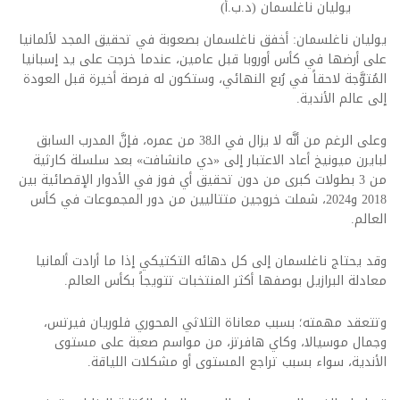
يوليان ناغلسمان (د.ب.أ)
يوليان ناغلسمان: أخفق ناغلسمان بصعوبة في تحقيق المجد لألمانيا
على أرضها في كأس أوروبا قبل عامين، عندما خرجت على يد إسبانيا
المُتوَّجة لاحقاً في رُبع النهائي، وستكون له فرصة أخيرة قبل العودة
إلى عالم الأندية.
وعلى الرغم من أنَّه لا يزال في الـ38 من عمره، فإنَّ المدرب السابق
لبايرن ميونيخ أعاد الاعتبار إلى «دي مانشافت» بعد سلسلة كارثية
من 3 بطولات كبرى من دون تحقيق أي فوز في الأدوار الإقصائية بين
2018 و2024، شملت خروجين متتاليين من دور المجموعات في كأس
العالم.
وقد يحتاج ناغلسمان إلى كل دهائه التكتيكي إذا ما أرادت ألمانيا
معادلة البرازيل بوصفها أكثر المنتخبات تتويجاً بكأس العالم.
وتتعقد مهمته؛ بسبب معاناة الثلاثي المحوري فلوريان فيرتس،
وجمال موسيالا، وكاي هافرتز، من مواسم صعبة على مستوى
الأندية، سواء بسبب تراجع المستوى أو مشكلات اللياقة.