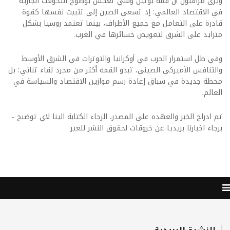
ويرى مراقبون أن قمة بوتين وشي تعكس بوضوح التحولات الجارية
في الاقتصاد العالمي؛ إذ تسعى الصين إلى تثبيت نفسها كقوة
قادرة على التعامل مع جميع الأطراف، بينما تعتمد روسيا بشكل
متزايد على الشرق لتعويض خسائرها في الغرب.
وفي ظل استمرار الحرب في أوكرانيا والتوترات في الشرق الأوسط
والتنافس الأميركي الصيني، تبدو القمة أكثر من مجرد لقاء ثنائي؛ بل
محطة جديدة في سباق إعادة رسم موازين الاقتصاد والسياسة في
العالم.
تم ادراج الخبر والعهده على المصدر، الرجاء الكتابة الينا لاي توضبح -
برجاء اخبارنا بريديا عن خروقات لحقوق النشر للغير