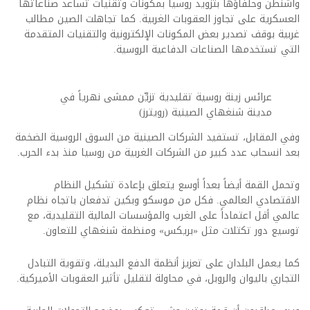
واشنطن وحلفاؤها بتزويد روسيا بمكونات وتقنيات تساعد صناعاتها
العسكرية على تجاوز العقوبات الغربية. كما تجاهلت الصين مطالب
غربية بوقف تصدير بعض المكونات الإلكترونية والتقنيات المتقدمة
التي تستخدمها الصناعات الدفاعية الروسية.
عرائس زينة روسية تقليدية تزيِّن ممشى نهرياً في
مدينة شنغهاي الصينية (رويترز)
وفي المقابل، تستفيد الشركات الصينية من السوق الروسية الضخمة
بعد انسحاب عدد كبير من الشركات الغربية من روسيا منذ بدء الحرب.
وتحمل القمة أيضاً بعداً أوسع يتعلق بإعادة تشكيل النظام
الاقتصادي العالمي. فكل من موسكو وبكين تدفعان باتجاه نظام
عالمي أقل اعتماداً على الغرب والمؤسسات المالية التقليدية، مع
توسيع دور تكتلات مثل «بريكس» ومنظمة شنغهاي للتعاون.
كما يعمل البلدان على تعزيز أنظمة الدفع البديلة، وتقوية التبادل
التجاري باليوان والروبل، في محاولة لتقليل تأثير العقوبات الأميركية.