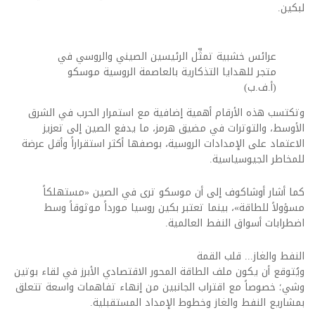
لبكين.
عرائس خشبية تمثِّل الرئيسين الصيني والروسي في
متجر للهدايا التذكارية بالعاصمة الروسية موسكو
(أ.ف.ب)
وتكتسب هذه الأرقام أهمية إضافية مع استمرار الحرب في الشرق
الأوسط، والتوترات في مضيق هرمز، ما يدفع الصين إلى تعزيز
الاعتماد على الإمدادات الروسية، بوصفها أكثر استقراراً وأقل عرضة
للمخاطر الجيوسياسية.
كما أشار أوشاكوف إلى أن موسكو ترى في الصين «مستهلكاً
مسؤولاً للطاقة»، بينما تعتبر بكين روسيا مورداً موثوقاً وسط
اضطرابات أسواق النفط العالمية.
النفط والغاز... قلب القمة
ويُتوقع أن يكون ملف الطاقة المحور الاقتصادي الأبرز في لقاء بوتين
وشي؛ خصوصاً مع اقتراب الجانبين من إنهاء تفاهمات واسعة تتعلق
بمشاريع النفط والغاز وخطوط الإمداد المستقبلية.