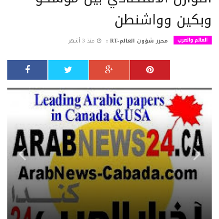
وبكين وواشنطن
العالم والعرب
محرر شؤون العالم-RT :
منذ 3 أشهر