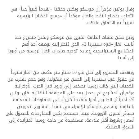
وقال بوتين مؤخراً إن موسكو وبكين حققتا «تقدماً كبيراً جداً» في
التعاون بقطاع النفط والغاز، مؤكداً أن «جميع القضايا الرئيسية
تقريباً تم الاتفاق عليها».
ويبرز ضمن ملفات الطاقة الكبرى بين موسكو وبكين مشروع خط
أنابيب الغاز «قوة سيبيريا 2»، الذي يُنظر إليه بوصفه أحد أهم
المشاريع الاستراتيجية لإعادة توجيه صادرات الغاز الروسية من أوروبا
إلى آسيا.
ويهدف المشروع إلى نقل نحو 50 مليار متر مكعب من الغاز سنوياً
من حقول غرب سيبيريا إلى الصين عبر منغوليا، وهو حجم يقترب من
الكميات التي كانت روسيا تضخها إلى أوروبا قبل الحرب الأوكرانية.
ورغم أن المشروع لم يحصل بعد على الموافقة النهائية، فإن بوتين
أكد أخيراً أن الجانبين أحرزا «تقدماً كبيراً» في المفاوضات المتعلقة
بالطاقة. وتسعى موسكو للإسراع في تنفيذ المشروع لتعويض
خسائر السوق الأوروبية، بينما تستخدم بكين المفاوضات للحصول على
أسعار وشروط أكثر ملاءمة، مستفيدة من حاجة روسيا المتزايدة إلى
السوق الصينية.