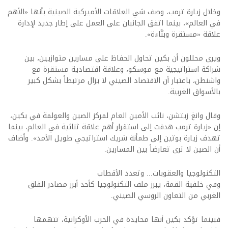
وخلال زيارة ترمب، وصف شي العلاقات الأميركية الصينية بأنها «الأهم
في العالم»، بينما اتفق الجانبان على العمل على إطار جديد لإدارة
علاقة «مستقرة وبنَّاءة».
ويرى محللون أن بكين تحاول الحفاظ على مسارين متوازيين، بين
شراكة استراتيجية مع موسكو، وعلاقة اقتصادية مستقرة مع
واشنطن، باعتبار أن الاقتصاد الصيني لا يزال مرتبطاً بشكل كبير
بالأسواق الغربية.
وقال وانغ زيتشن، نائب الأمين العام لمركز الصين والعولمة في بكين،
إن «زيارة ترمب هدفت إلى استقرار أهم علاقة ثنائية في العالم، بينما
تهدف زيارة بوتين إلى طمأنة شريك استراتيجي طويل الأمد». وأضاف
أن الصين لا ترى تعارضاً بين المسارين.
التكنولوجيا والعقوبات... وتعدد الأقطاب
وفي خلفية القمة، يبرز ملف التكنولوجيا كأحد أبرز مصادر القلق
الغربي من التعاون الروسي الصيني.
فبينما تؤكد بكين أنها محايدة في الحرب الأوكرانية، تتهمها