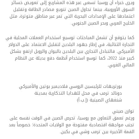
ويرى خبراء أن روسيا تسعى عبر هذه المشاريع إلى تعويض خسائر
السوق الأوروبية، بينما تحاول الصين تنويع مصادر الطاقة وتقليل
اعتمادها على الإمدادات البحرية التي تمر عبر مناطق متوترة، مثل
الخليج العربي وبحر الصين الجنوبي.
كما يتوقع أن تشمل المباحثات توسيع استخدام العملات المحلية في
التجارة الثنائية، في إطار جهود البلدين لتقليل الاعتماد على الدولار
الأميركي. فالتبادل التجاري بين البلدين باليوان والروبل ارتفع بشكل
كبير منذ 2022، كما توسع استخدام أنظمة دفع بديلة عن النظام
المالي الغربي.
بورتريهات للرئيسين الروسي فلاديمير بوتين والأميركي
دونالد ترمب في محل للهدايا التذكارية بمدينة
شنغهاي الصينية (إ.ب.أ)
توازن صيني
ورغم تعمق التعاون مع روسيا، تحرص الصين في الوقت نفسه على
تجنب مواجهة اقتصادية مفتوحة مع الولايات المتحدة؛ خصوصاً بعد
القمة الأخيرة بين ترمب وشي في بكين.