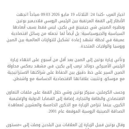
اخبار العرب -كندا 24: الثلاثاء 19 مايو 2026 09:03 صباحاً اتجهت
الأنظار إلى القمة المرتقبة بين الرئيس الروسي فلاديمير بوتين
ونظيره الصيني شي جينبينغ في بكين، ليس فقط بسبب أبعادها
السياسية والجيوسياسية؛ بل أيضاً لما تحمله من رسائل اقتصادية
عميقة في لحظة تشهد إعادة تشكيل للتوازنات العالمية بين الصين
وروسيا والولايات المتحدة.
وتأتي زيارة بوتين إلى الصين بعد أقل من أسبوع على انتهاء زيارة
الرئيس الأميركي دونالد ترمب إلى بكين، في مشهد يعكس محاولة
الصين السير على خط دقيق بين الحفاظ على شراكتها الاستراتيجية
مع موسكو، وتثبيت علاقاتها الاقتصادية الحساسة مع واشنطن.
وحسب الكرملين، سيركز بوتين وشي خلال القمة على ملفات التعاون
الاقتصادي والطاقة والتجارة، إضافة إلى القضايا الدولية والإقليمية
الكبرى، بينما تتزامن الزيارة مع الذكرى الخامسة والعشرين لمعاهدة
الصداقة الصينية الروسية الموقعة عام 2001.
وقال بوتين قبيل الزيارة إن العلاقات بين البلدين وصلت إلى «مستوى