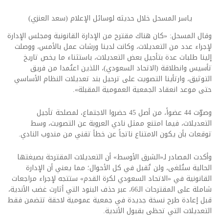
ياسر المسحل خلال حديثه لوسائل الإعلام (سعد العنزي)
وقال المسحل: «كان هناك مقترح من الإدارة القانونية ومجلس الإدارة
لإجراء عدد من التعديلات، وكانت لدينا ورشات عمل بالأمس، ووصلت
إلينا طلبات عدة بتأجيل بعض التعديلات، باستثناء ما يخص تاريخ
تأسيس وانطلاقة (الاتحاد السعودي)، اللذين اعتُمدا من فريق
التوثيق، وارتأينا التصويت على ترحيل بند تعديلات النظام الأساسي
حتى موعد انعقاد الجمعية العمومية المقبلة».
وصوّت 44 عضواً، من أصل 45 حضروا الاجتماع، لمصلحة تأجيل
التعديلات، فيما امتنع ممثل نادي العروبة عن التصويت، وسط
توقعات بأن يكون الامتناع ناتجاً عن خطأ تقني من مندوب النادي.
وأكدت المصادر لـ«الشرق الأوسط» أن التعديلات المقترحة بصيغتها
الحالية ستُلغى، ولن تُقبل في كل الأحوال؛ مما يعني أن الإدارة
القانونية في «الاتحاد السعودي لكرة القدم» ستتجه لإجراء مراجعات
شاملة على المقترحات الـ66، عبر حذف البنود التي أثارت غضب الأندية،
قبل إعادة طرح نسخة جديدة في جمعية عمومية لاحقة تتضمن فقط
التعديلات التي تحظى بقبول الأندية.