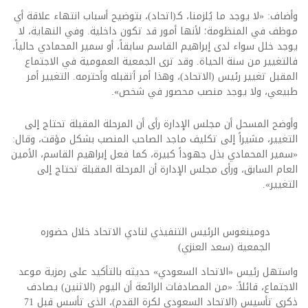
وأضاف: «لا يوجد ما يُلزمنا، كـ(اتحاد)، بتوضيح أسباب انتهاء علاقة أي
موظف في المنظومة؛ لأنها أمور قد تكون داخلية. وفي النهاية، لا
يوجد خلل سواء لدى إبراهيم القاسم سابقاً، أو سمير المحمادي حالياً،
فالتغيير من سنة الحياة. وقد ترى الجمعية العمومية في الاجتماع
المقبل تغيير رئيس (الاتحاد)، وهذا أمر أتقبله وأحترمه. التغيير أمر
طبيعي، ولا يوجد منصب محصور في شخص».
وأوضح المسحل أن مجلس الإدارة رأى أن المرحلة المقبلة تحتاج إلى
التغيير، مشيراً إلى تكليف ماجد الصاحب المنصب بشكل مؤقت، وقال:
«سمير المحمادي بذل جهوداً كبيرة، كما فعل إبراهيم القاسم، الأمين
العام السابق، ورأى مجلس الإدارة أن المرحلة المقبلة تحتاج إلى
التغيير».
دومينغوس الرئيس التنفيذي لنادي الاتحاد خلال حضوره
الجمعية (سعد العنزي)
واستهل رئيس «الاتحاد السعودي» حديثه بالتأكيد على رمزية موعد
الاجتماع، قائلاً: «من المصادفات الرائعة أن اليوم (الاثنين) يصادف
ذكرى تأسيس (الاتحاد السعودي لكرة القدم)، الذي تأسس قبل 71