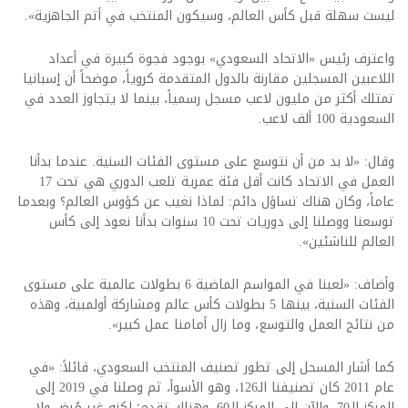
ليست سهلة قبل كأس العالم، وسيكون المنتخب في أتم الجاهزية».
واعترف رئيس «الاتحاد السعودي» بوجود فجوة كبيرة في أعداد
اللاعبين المسجلين مقارنة بالدول المتقدمة كروياً، موضحاً أن إسبانيا
تمتلك أكثر من مليون لاعب مسجل رسمياً، بينما لا يتجاوز العدد في
السعودية 100 ألف لاعب.
وقال: «لا بد من أن نتوسع على مستوى الفئات السنية. عندما بدأنا
العمل في الاتحاد كانت أقل فئة عمرية تلعب الدوري هي تحت 17
عاماً، وكان هناك تساؤل دائم: لماذا نغيب عن كؤوس العالم؟ وبعدما
توسعنا ووصلنا إلى دوريات تحت 10 سنوات بدأنا نعود إلى كأس
العالم للناشئين».
وأضاف: «لعبنا في المواسم الماضية 6 بطولات عالمية على مستوى
الفئات السنية، بينها 5 بطولات كأس عالم ومشاركة أولمبية، وهذه
من نتائج العمل والتوسع، وما زال أمامنا عمل كبير».
كما أشار المسحل إلى تطور تصنيف المنتخب السعودي، قائلاً: «في
عام 2011 كان تصنيفنا الـ126، وهو الأسوأ، ثم وصلنا في 2019 إلى
المركز الـ70، والآن إلى المركز الـ60، وهناك تقدم؛ لكنه غير مُرضٍ ولا