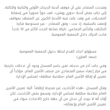
وشددت المصادر على أن موقف أندية الدرجات الأولى والثانية والثالثة،
إلى جانب بعض أندية «دوري روشن»، لعب دوراً محورياً في إسقاط
التعديلات، في وقت غابت فيه الأندية الكبرى عن المشهد بمواقف
وُصفت بالسلبية، إذ بدت - وفق المصادر - غير مستوعبة فكرة
التكتلات والتأثير الجماعي، تاركة صناعة الحدث لأكثر من 30 نادياً
قادت الحراك داخل الجمعية العمومية.
مسؤولو اتحاد القدم لحظة دخول الجمعية العمومية
(سعد العنزي)
وفي جانب آخر من حديثه، نفى ياسر المسحل وجود أي تدخلات خارجية
في قرار إعفاء سمير المحمادي من منصب الأمين العام، مؤكداً أن
تعيين أو إقالة الأمين العام «صلاحية مطلقة» لمجلس الإدارة.
وقال المسحل: «هذه الأحاديث غير صحيحة إطلاقاً. آلية تعيين الأمين
العام صلاحية مطلقة لمجلس الإدارة، ونسمع بعض الأحاديث، لكن
أؤكد أنه لا يوجد أي تدخل من أي جهة خارج (الاتحاد)، سواء في
تعيين الأمين العام وإعفائه».