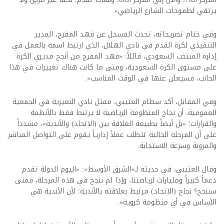
يرتقي لطموحات الشارع الرياضي».
وفي ختام تصريحاته، تحدث المسحل عن فهد المفرج، المدير
التنفيذي لكرة القدم في نادي الهلال، الذي ارتبط اسمه بالعمل في
إدارة المنتخب السعودي، قائلاً: «فهد المفرج من أنجح مديري الكرة
على مستوى الكرة السعودية، ومتى ما كانت هناك تغييرات في هذا
الجانب، فسيعلَن عنها في الوقت المناسب».
وفي المقابل، أكد سطام العتيبي، ممثل نادي النعيرية في الجمعية
العمومية، أن نجاح المنظومة الرياضية لا يرتبط فقط بالأنظمة
والقرارات؛ «بل أيضاً بطبيعة العلاقة بين (الاتحاد) والأندية»، مشدداً
على أن المرحلة الحالية تتطلب عملاً إدارياً يقوم على التواصل المباشر
والمرونة وسرعة الاستجابة.
وقال العتيبي، في حديثه لـ«الشرق الأوسط»: «اليوم الدولة تقدم
دعماً كبيراً ومليارات لرياضتنا، وإذا لم ننجح في هذه المرحلة، فمتى
سننجح؟ نجاح (الاتحاد) مرتبط بعلاقته بالأندية؛ لأن الأندية هي
الأساس في أي منظومة كروية».