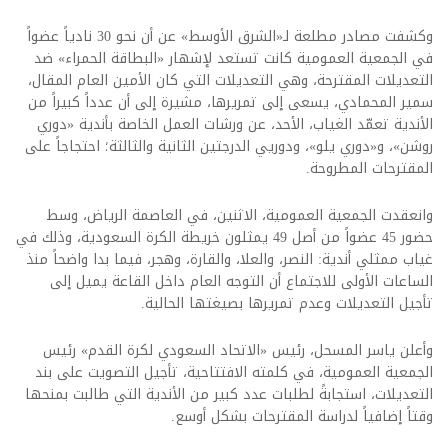
وكشفت مصادر مطلعة لـ«الشرق الأوسط» عن أن نحو 30 نادياً عضواً
في الجمعية العمومية كانت تستعد لإشهار «البطاقة الحمراء» ضد
التعديلات المقترحة، وهي التعديلات التي كان الأمين العام المقال،
سمير المحمادي، يسعى إلى تمريرها، مشيرة إلى أن عدداً كبيراً من
الأندية تعمّد الغياب، الأحد، عن ورشات العمل الخاصة بأندية «دوري
روشن»، و«دوري يلو»، ودوريي الدرجتين الثانية والثالثة؛ احتجاجاً على
المقترحات المطروحة.
وانعقدت الجمعية العمومية، الاثنين، في العاصمة الرياض، وسط
حضور 45 عضواً من أصل 49 يمثلون خريطة الكرة السعودية، وذلك في
غياب ممثلي أندية: النصر، والعلا، والقارة، وهجر، فيما بدا واضحاً منذ
الساعات الأولى للاجتماع أن التوجه العام داخل القاعة يميل إلى
تأجيل التعديلات وعدم تمريرها بصيغتها الحالية.
وأعلن ياسر المسحل، رئيس «الاتحاد السعودي لكرة القدم» رئيس
الجمعية العمومية، في كلمته الافتتاحية، تأجيل التصويت على بند
التعديلات، استجابةً لطلبات عدد كبير من الأندية التي طالبت بمنحها
وقتاً إضافياً لدراسة المقترحات بشكل أوسع.