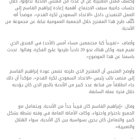
وكشف ممثل النعيرية عن أن عدداً من ممثلي الأندية تداولوا، خلال
جلسات جانبية سبقت الاجتماع، أهمية إعادة إبراهيم القاسم إلى
العمل التنفيذي داخل «الاتحاد السعودي لكرة القدم»، موضحاً أنه
كُلّف طرح هذا المقترح خلال الجمعية العمومية نيابة عن مجموعة من
الأندية.
وأضاف: «تقريباً كنا مجتمعين مساء أمس (الأحد) في الفندق الذي
نقيم فيه، وكان هناك نحو 20 نادياً طرحوا عليّ الفكرة، وقالوا: تحدث
باسمنا عن هذا الموضوع».
وأوضح العتيبي أن المقترح الذي طرحه تضمن عودة إبراهيم القاسم
إلى منصب نائب رئيس «الاتحاد السعودي لكرة القدم»، مؤكداً أن ذلك
جاء انطلاقاً من قناعة عدد كبير من الأندية بالدور الذي كان يؤديه
خلال فترة عمله السابقة.
وقال: «إبراهيم القاسم كان قريباً جداً من الأندية، ويتعامل مع
الجميع باحترام واحتواء، وكانت الأمانة العامة في وقته نشطة بشكل
كبير، والتعامل كان يجري بسواسية بين كل الأندية، سواء الهلال
والنعيرية».