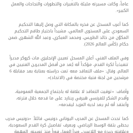
عاماً، وكانت مسيرته مليئة بالتغيرات والتطورات والنجاحات والعمل
الكبير».
كما أعرب المسحل عن فخره بالمكانة التي وصل إليها التحكيم
السعودي على المستوى العالمي، مشيداً باختيار طاقم التحكيم
المكوّن من خالد الطريس، ومحمد العبكري، وعبد الله الشهري ضمن
حكام (كأس العالم 2026).
وفي الملف الفني، أعلن المسحل تعيين الإنجليزي مات كروكر مديراً
تنفيذياً لكرة القدم، مؤكداً أنه يُعد من أفضل المديرين الفنيين في
العالم، وقال: «ملف التعاقد معه تمت دراسته بعناية بعد مقابلة 6
مرشحين من لجنة فنية مختصة في (الاتحاد)».
وأضاف: «توقيت التعاقد لا علاقة له باجتماع الجمعية العمومية،
وأقدم الشكر للفرنسي هيرفي رينارد على ما قدمه خلال فترته،
وأعتقد أنه لم يعد لديه المزيد ليقدمه».
كما تحدث المسحل عن المدرب اليوناني دونيس، قائلاً: «دونيس مدرب
يحظى بثقة الوسط الرياضي، ويعرف تفاصيل كرة القدم السعودية،
وعلاقته جيدة مع اللاعبين، وبدأ العمل فوراً منذ تعيينه. المهمة