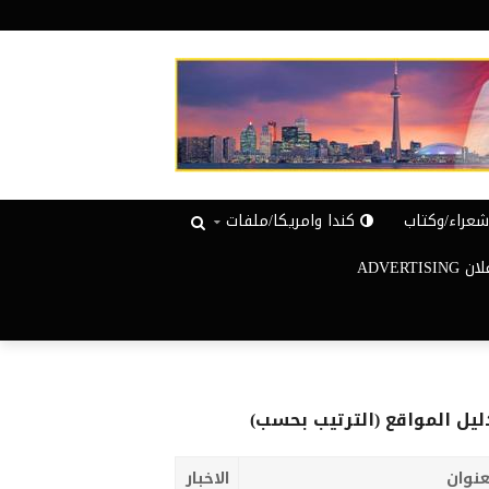
عراء/وكتاب
كندا وامريكا/ملفات
ADVERTISIN
ليل المواقع (الترتيب بحسب)
عنوان
الاخبار