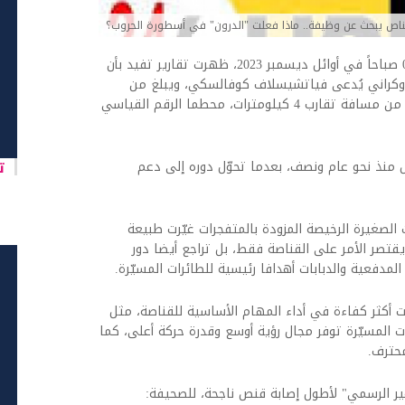
اص يبحث عن وظيفة.. ماذا فعلت "الدرون" في أسطورة الحروب؟
اخبار العرب -كندا 24: الثلاثاء 19 مايو 2026 07:39 صباحاً في أوائل ديسمبر 2023، ظهرت تقارير تفيد بأن
الأوكراني يُدعى فياتشيسلاف كوفالسكي، ويبلغ من
العمر حاليا 60 عاما، نجح في إصابة ضابط روسي من مسافة تقارب 4 كيلومترات، محطما الرقم القياسي
تا
نذ نحو عام ونصف، بعدما تحوّل دوره إلى دعم
الصغيرة الرخيصة المزودة بالمتفجرات غيّرت طبيعة
 يقتصر الأمر على القناصة فقط، بل تراجع أيضا دور
لمدفعية والدبابات أهدافا رئيسية للطائرات المسيّرة.
أصبحت أكثر كفاءة في أداء المهام الأساسية للقناصة، مثل
 المسيّرة توفر مجال رؤية أوسع وقدرة حركة أعلى، كما
محترف.
ر الرسمي" لأطول إصابة قنص ناجحة، للصحيفة: