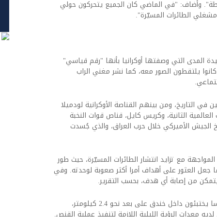
ساطة". وأضاف: "في الماضي كان الجميع يتحركون حولي
مشغلي الطائرات المسيّرة".
ة المدى التي وصفتها أوكرانيا بأنها "رقم قياسي"
يين شبابا كانوا يلتقطون الصور معه، كما نشر مغني الراب
تماعي.
في التاريخ، ومن بينهم القناصة الأوكرانية لودميلا
 العالمية الثانية، وكريس كايل، قناص قوات النخبة
ريخ الجيش الأميركي خلال حرب العراق، والذي جُسدت
اجهة مع تزايد انتشار الطائرات المسيّرة، حيث طور
ما جعل العثور على أهداف أمرا أكثر صعوبة لوحدته. وفي
وفي إحدى مهامه الأخيرة، رصد فريقه جنودا روسا يختبئون داخل خندق على بعد نحو 2.4 كيلومتر،
ديه معدات الرؤية الليلية اللازمة لتنفيذ عملية القنص.