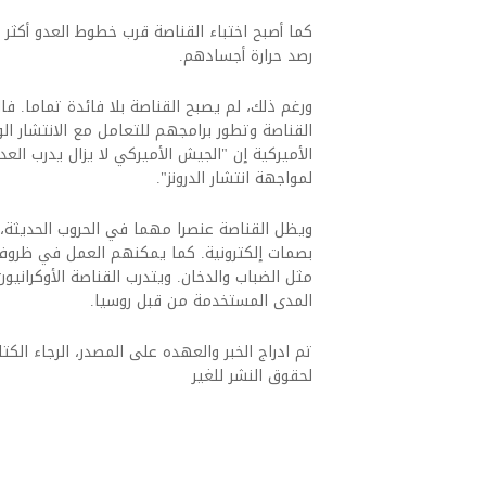
كما أصبح اختباء القناصة قرب خطوط العدو أكثر 
رصد حرارة أجسادهم.
ورغم ذلك، لم يصبح القناصة بلا فائدة تماما. فال
القناصة وتطور برامجهم للتعامل مع الانتشار الو
الأميركية إن "الجيش الأميركي لا يزال يدرب الع
لمواجهة انتشار الدرونز".
ويظل القناصة عنصرا مهما في الحروب الحديثة، ل
بصمات إلكترونية. كما يمكنهم العمل في ظروف 
مثل الضباب والدخان. ويتدرب القناصة الأوكرانيو
المدى المستخدمة من قبل روسيا.
تم ادراج الخبر والعهده على المصدر، الرجاء الكتاب
لحقوق النشر للغير