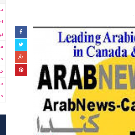
a:
اع
بي
سى
مت
مت
مح
من