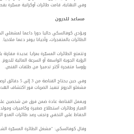
وفي النهاية، قامت طائرات أوكرانية مسيّرة بق
مساعد للدرون
ويؤدي كوفالسكي حاليا دورا داعما لمشغلي ال
الطائرات بالمتفجرات، وأحيانا يوفر دعما ملاحيا.
وتتمتع الطائرات المسيّرة بمزايا عديدة مقارنة 
الرؤية الجوية الواسعة أو السرعة العالية للدرونز.
رؤوسا متفجرة أكثر تدميرا من طلقات القنص.
وفي حين يحتاج ال
مشغلو الدرونز تنفيذ الضربات فور اكتشاف الهدف
ويعمل القناصة عادة ضمن فرق من شخصين على 
الحفاظ على التخفي وتجنب رصد طائرات العدو الم
وقال كوفالسكي: "مشغل الطائرة المسيّرة الشا