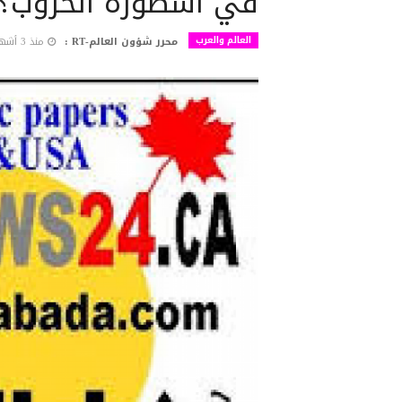
في أسطورة الحروب؟
العالم والعرب
محرر شؤون العالم-RT :
منذ 3 أشهر