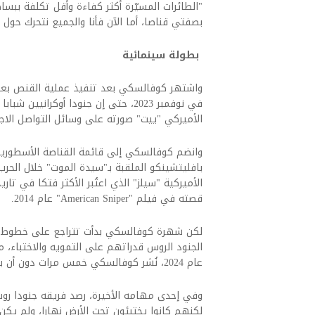
"الطائرات المسيّرة أكثر كفاءة وأقل تكلفة بب
بصفتي قناصا، أما الآن فأنا والجميع نتحرك حول 
بطولة سينمائية
واشتهر كوفالسكي بعد تنفيذ عملية القنص بعيد
في نوفمبر 2023، حتى إن جنودا أوكران
الأميركي "ييت" صورته على وسائل التواصل الاج
وانضم كوفالسكي إلى قائمة القناصة الأسطوريين 
بافليتشينكو الملقبة بـ"سيدة الموت" خلال الحرب
الأميركية "سيلز" الذي اعتُبر الأكثر فتكا في تا
قصته في فيلم "American Sniper" عام 2014.
لكن شهرة كوفالسكي بدأت تتراجع على خطوط المو
الجنود الروس قدراتهم على التمويه والاختباء، 
عام 2024، نُشر كوفالسكي خمس مرات دون أن يتمكن من إصابة أي هدف، بحسب التقرير.
لكنهم كانوا يختبئون تحت الأرض نهارا، ولم يكن ل