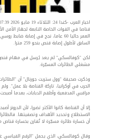
قن
قناصا في القوات الخاصة التابعة لجهاز الأمن 
السابق لأطول إصابة قنص بنحو 259 مترا.
لكن "كوفالسكي" لم يعد يُرسل في مهام قنص م
مشغلي الطائرات المسيّرة.
وذكرت صحيفة "وول ستريت جورنال" أن "الطائرات 
الحرب في أوكرانيا، تاركة القناصة بلا عمل". ولم
مراقبي المدفعية وأطقم الدبابات، بعدما أصبحت ا
إلا أن القناصة كانوا الأكثر تضررا، لأن الدرونز 
الاستطلاع وتحديد الأهداف وتصفيتها. فالطائرات
أن خسارة طائرة مسيّرة لا تُقارن بخسارة قناص 
وقال كوفالسكي، الذي يحمل "الرقم القياسي غي