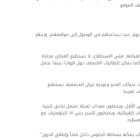
صف الموقع.
درونز، حيث يساعدهم في الوصول إلى مواقعهم، ويجهز
بالقناصة. ففي الاستطلاع، لا يستطيع القناص مجاراة
 كما يمكن للطائرات الالتفاف حول الزوايا، بينما تحمل
قناصة من 3 إلى 5 دقائق لرصد تحركات العدو وتوجيه نيران المدفعية، يستطيع
 تقريبا.
الأقل، ويحملون معدات ثقيلة تشمل بنادق كبيرة
العيار وطائرات استطلاع صغيرة وكاميرات ومولدات كهربائية، ويضطرون للسير حتى 10 كيلومترات مع
سيّرة.
ب يمكنه ببساطة الجلوس داخل ملجأ وإطلاق الدرون".