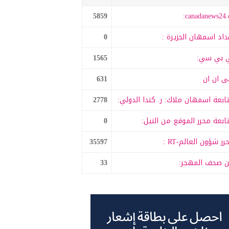
5859
canadanews24.c
داد اسمهان الجزيرة :
0
 بي سي:
1565
 ان ان
631
ابعة اسمهان ملاك: ر. كندا الدولي:
2778
ابعة محرر الموقع من النيل:
0
رر شؤون العالم-RT :
35597
 صحف المهجر:
33