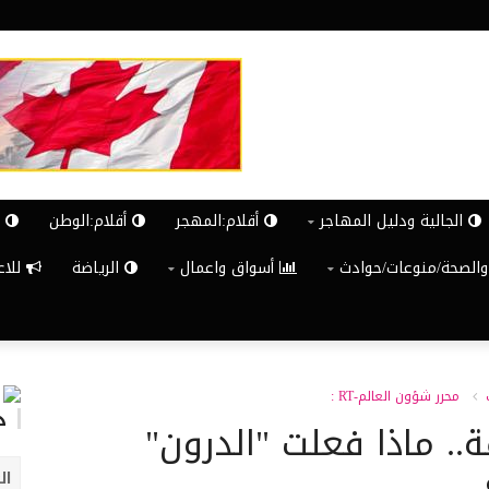
الجالية ودليل المهاجر
أقلام:المهجر
أقلام:الوطن
ش
والصحة/منوعات/حوادث
أسواق واعمال
الرياضة
للاعلان G
محرر شؤون العالم-RT :
د
. ماذا فعلت "الدرون"
ال