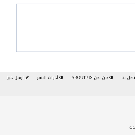
صل بنا
من نحن-ABOUT-US
أدوات النشر
ارسل خبرا
دث