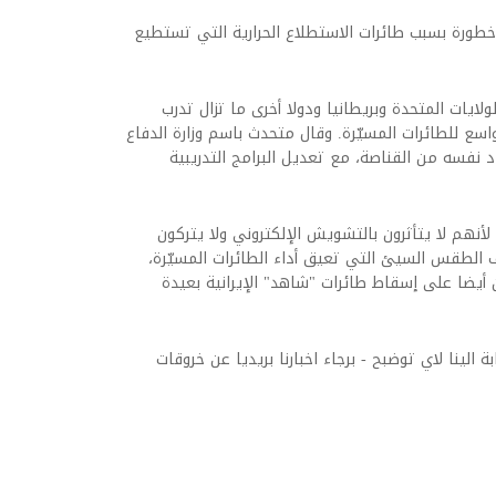
خطورة بسبب طائرات الاستطلاع الحرارية التي تستطيع
ولايات المتحدة وبريطانيا ودولا أخرى ما تزال تدرب
اسع للطائرات المسيّرة. وقال متحدث باسم وزارة الدفاع
دد نفسه من القناصة، مع تعديل البرامج التدريبية
أنهم لا يتأثرون بالتشويش الإلكتروني ولا يتركون
الطقس السيئ التي تعيق أداء الطائرات المسيّرة،
ن أيضا على إسقاط طائرات "شاهد" الإيرانية بعيدة
ة الينا لاي توضبح - برجاء اخبارنا بريديا عن خروقات