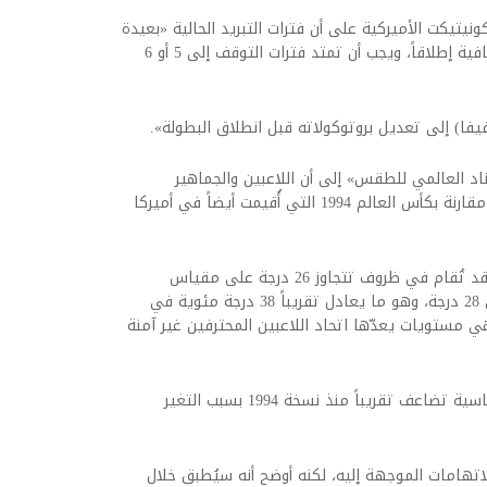
يتيكت الأميركية على أن فترات التبريد الحالية «بعيدة
عن المستوى المثالي»، موضحاً: «3 دقائق غير كافية إطلاقاً، ويجب أن تمتد فترات التوقف إلى 5 أو 6
يفا) إلى تعديل بروتوكولاته قبل انطلاق البطولة».
د العالمي للطقس» إلى أن اللاعبين والجماهير
سيواجهون خطراً أكبر بكثير من الحرارة والرطوبة مقارنة بكأس العالم 1994 التي أُقيمت أيضاً في أميركا
وخلصت الدراسة إلى أن نحو ربع مباريات البطولة قد تُقام في ظروف تتجاوز 26 درجة على مقياس
«WBGT»، في حين قد تتجاوز 5 مباريات مستوى 28 درجة، وهو ما يعادل تقريباً 38 درجة مئوية في
جواء الرطبة، وهي مستويات يعدّها اتحاد اللاعبين المحترفين غير آمنة
وأكدت الدراسة أن خطر التعرض لظروف مناخية قاسية تضاعف تقريباً منذ نسخة 1994 بسبب التغير
اتهامات الموجهة إليه، لكنه أوضح أنه سيُطبق خلال