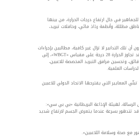
للجماهير في حال ارتفاع درجات الحرارة، من بينها
ناطق مظللة، وأنظمة رذاذ مائي، وحافلات تبريد،
 أن تلك التدابير لا تزال غير كافية، مطالبين بإجراءات
أكثر صرامة تشمل تأجيل المباريات أو إيقافها عند تجاوز الحرارة 28 درجة على مقياس «WBGT»، إلى
 تمديد فترات التبريد إلى ما لا يقل عن 6 دقائق، وتحسين مرافق التبريد المخصصة للاعبين،
دراسات العلمية.
بنّي المعايير التي يقترحها الاتحاد الدولي للاعبين
الرسالة، لهيئة الإذاعة البريطانية «بي بي سي»:
ر قد تتدهور بسرعة عندما يتعرض الجسم لارتفاع شديد
ور مع صحة وسلامة اللاعبين».