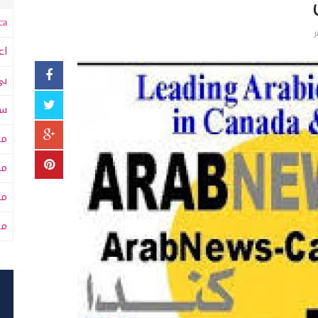
a:
اع
بي
سى
مت
مت
مح
من