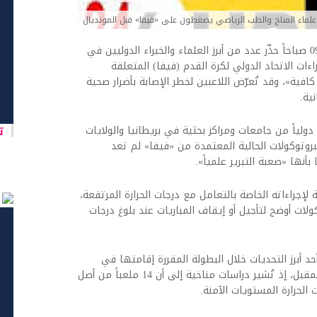
علماء المناخ والطب الرياضي يضغطون على «فيفا» قبل المونديال
اخبار العرب -كندا 24: الخميس 14 مايو 2026 09:27 صباحاً حذّر عدد من أبرز العلماء والخبراء الدوليين في
اءات الاتحاد الدولي لكرة القدم (فيفا) المتعلقة
ن الحرارة خلال كأس العالم 2026 «غير كافية»، وقد تُعرّض اللاعبين لخطر الإصابة بأضرار صحية
ية.
تا
ذير في رسالة مفتوحة وقّعها 20 خبيراً دولياً من جامعات ومراكز بحثية في بريطانيا والولايات
 البروتوكولات الحالية المعتمدة من «فيفا» لم تعد
نها «صعبة التبرير علمياً».
ة لإجراءاته الخاصة بالتعامل مع درجات الحرارة المرتفعة،
لات أوضح لتأجيل أو إيقاف المباريات عند بلوغ درجات
حد أبرز التحديات خلال البطولة المقررة إقامتها في
الولايات المتحدة وكندا والمكسيك صيف العام المقبل، إذ تُشير دراسات مناخية إلى أن 14 ملعباً من أصل