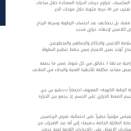
مكسيك، تتراوح درجات الحرارة المعتادة خلال ساعات
خلال موجات الحر.
رة فقط، بل يتضاعف عند احتساب الرطوبة وسرعة الرياح
 اللاعبين لإجهاد حراري شديد.
لامة اللاعبين والحكام والجماهير والمتطوعين
لمناخ تُؤخذ بعين الاعتبار ضمن خطط تنظيم البطولة.
ويعتمد الاتحاد الدولي حالياً على فترات تبريد إلزامية مدتها 3 دقائق في كل شوط، ضمن ما يصفه
يص مقاعد مكيّفة للأجهزة الفنية والبدلاء في الملاعب
الرطبة الكروية» المعروف اختصاراً بـ«دبليو بي جي
قييم الضغط الحراري على الجسم، إذ يجمع بين الحرارة
28 درجة على هذا المقياس مؤشراً خطيراً على احتمالية تعرض الرياضيين
ية الطارئة الخاصة بـ«فيفا» إلى أنه عند الاقتراب من
 المباريات الاتفاق على «الإجراءات اللازمة لمنع حدوث