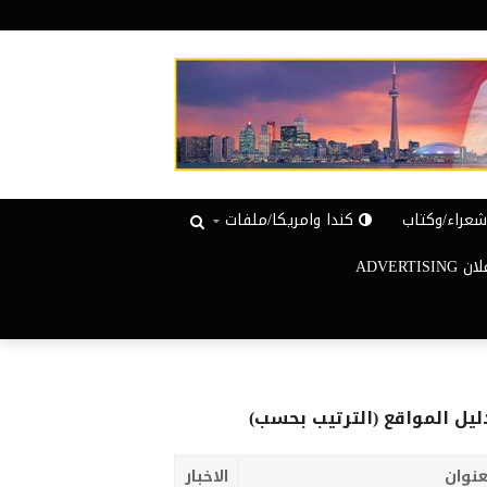
عراء/وكتاب
كندا وامريكا/ملفات
ADVERTISIN
ليل المواقع (الترتيب بحسب)
عنوان
الاخبار