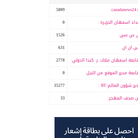
5809
canadanews24.c
داد اسمهان الجزيرة :
0
 بي سي:
1526
 ان ان
631
ابعة اسمهان ملاك: ر. كندا الدولي:
2778
ابعة محرر الموقع من النيل:
0
رر شؤون العالم-RT :
35277
 صحف المهجر:
33