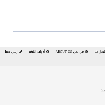
صل بنا
من نحن-ABOUT-US
أدوات النشر
ارسل خبرا
دث