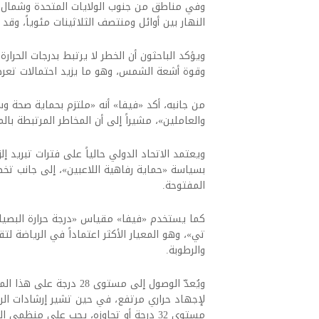
وفي مناطق من جنوب الولايات المتحدة وشمال ال
النهار بين أوائل ومنتصف الثلاثينات مئوياً، وقد تقترب من 40 درجة مئوية 
ويؤكد الباحثون أن الخطر لا يرتبط بدرجات الحرا
وقوة أشعة الشمس، وهو ما يزيد احتمالات تعرض
من جانبه، أكد «فيفا» أنه «ملتزم بحماية صحة وس
والعاملين»، مشيراً إلى أن المخاطر المرتبطة با
بسياسة «حماية رفاهية اللاعبين»، إلى جانب تخص
المفتوحة.
كما يستخدم «فيفا» مقياس «درجة حرارة البصيلة 
تي»، وهو المعيار الأكثر اعتماداً في الرياضة لت
والرطوبة.
ويُعدّ الوصول إلى مستوى 
لإجهاد حراري مرتفع، في حين تشير إرشادات الرعا
مستوى 32 درجة أو تجاوزه، يجب على منظمي