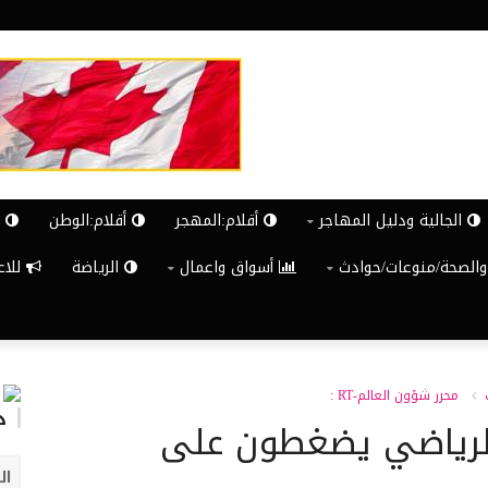
الجالية ودليل المهاجر
أقلام:المهجر
أقلام:الوطن
ش
والصحة/منوعات/حوادث
أسواق واعمال
الرياضة
للاعلان G
محرر شؤون العالم-RT :
د
الرياضي يضغطون على
ال