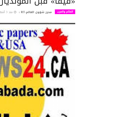
«فيفا» قبل المونديال
العالم والعرب
محرر شؤون العالم-RT :
منذ 3 أشهر