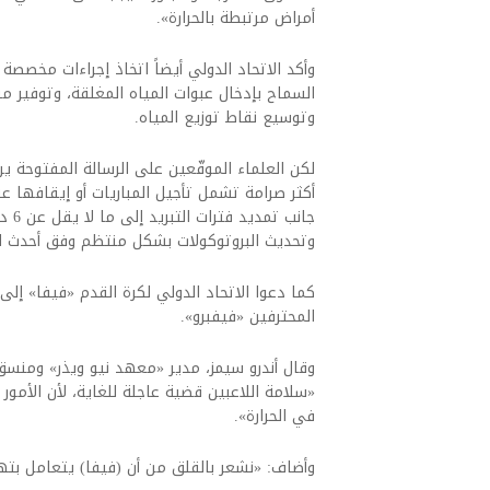
أمراض مرتبطة بالحرارة».
وأكد الاتحاد الدولي أيضاً اتخاذ إجراءات مخصصة 
السماح بإدخال عبوات المياه المغلقة، وتوفير م
وتوسيع نقاط توزيع المياه.
لكن العلماء الموقّعين على الرسالة المفتوحة يرون
جانب
وتحديث البروتوكولات بشكل منتظم وفق أحدث ال
كما دعوا الاتحاد الدولي لكرة القدم «فيفا» إلى ت
المحترفين «فيفبرو».
وقال أندرو سيمز، مدير «معهد نيو ويذر» ومنسق 
«سلامة اللاعبين قضية عاجلة للغاية، لأن الأمو
في الحرارة».
وأضاف: «نشعر بالقلق من أن (فيفا) يتعامل بته