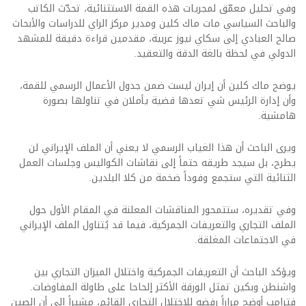
وفي تحليل معمّق لمجريات هذه القمة الاستثنائية، تحدّث الكاتب
والباحث السياسي مات ماك كلين ومدير مركز الراي للدراسات والأبحاث
صالح العبادي إلى سكاي نيوز عربية، مقدمين قراءة دقيقة للمشهد
الدولي في لحظة بالغة الدقة والتعقيد.
يوضح ماك كلين أن إيران ليست ضمن جدول الأعمال الرسمي للقمة،
وأن إدارة الرئيس شي تعدها قضية يأملان في تناولها بصورة
هامشية.
ويرى الباحث أن هذا الغياب الرسمي لا يعني أن الملف الإيراني لن
يطرح، بل سيجد طريقه حتماً إلى نقاشات الكواليس وجلسات العمل
الثنائية التي ستجمع وفوداً ضخمة من كلا البلدين.
وفي تقديره، ستتمحور المناقشات المعلنة في المقام الأول حول
الملف التجاري والتعريفات الجمركية، فيما قد يُتناول الملف الإيراني
في الاجتماعات المغلقة.
ويؤكد الباحث أن التعريفات الجمركية واختلال الميزان التجاري بين
واشنطن وبكين تمثل الورقة الأكثر إلحاحا على طاولة المفاوضات.
فترامب أوضح مراراً رفضه للاختلال التجاري القائم، مشيراً إلى أن الصين