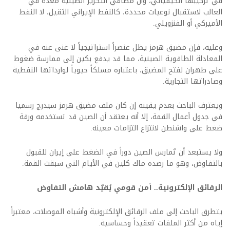
في تركيبها الكيميائي، وأن مصافي التكرير الصينية مُعدّة في
الغالب لاستقبال نوعيات محددة، كالنفط الإيراني الثقيل، لا النفط
الأميركي أو الفنزويلي.
وعليه، فإن مضيق هرمز يظل عنصراً استراتيجياً لا غنى عنه في
المعادلة الطاقوية الصينية، مما قد يدفع بكين إلى ممارسة ضغوط
على طهران لفتح المضيق، باعتباره مسلكاً حيوياً لوارداتها النفطية
وصادراتها التجارية.
ويعترف الباحث بعدم يقينه إن كان ملف مضيق هرمز سيدرج رسميا
في جدول أعمال القمة، إلا أنه يعتقد أن الصين قد تستخدمه ورقة
ضغط على واشنطن لانتزاع التزامات معينة.
ولا يستبعد أن تُمارس الصين دوراً في الضغط على إيران للقبول
بالتفاوض، وهو ما رصده ماك كلين في الأيام التي سبقت القمة.
الرقائق الإلكترونية.. أمن قومي يُقيّد هامش التفاوض
يتطرق الباحث إلى ملف الرقائق الإلكترونية وأشباه الموصلات، معتبراً
إياه من أكثر الملفات تعقيداً وحساسية.