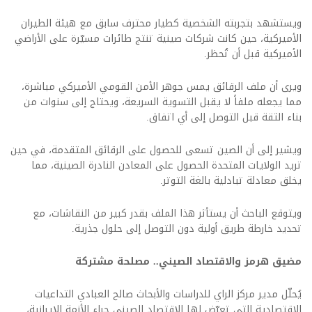
ويستشهد بتجربته الشخصية كطيار محترف سابق مع هيئة الطيران
الأميركية، حين كانت شركات صينية تنتج طائرات مسيّرة على الأراضي
الأميركية قبل أن تُحظر.
ويرى أن ملف الرقائق يمس جوهر الأمن القومي الأميركي مباشرة،
مما يجعله ملفاً لا يقبل التسوية السريعة، ويحتاج إلى سنوات من
بناء الثقة قبل التوصل إلى أي اتفاق.
ويشير إلى أن الصين تسعى للحصول على الرقائق المتقدمة، في حين
تريد الولايات المتحدة الحصول على المعادن النادرة الصينية، مما
يخلق معادلة تبادلية بالغة التوتر.
ويتوقع الباحث أن يستأثر هذا الملف بقدر كبير من النقاشات، مع
تحديد خارطة طريق أولية دون التوصل إلى حلول جذرية.
مضيق هرمز والاقتصاد الصيني.. مصلحة مشتركة
يُحلّل مدير مركز الراي للدراسات والأبحاث صالح العبادي التداعيات
الاقتصادية التي تعرّض لها الاقتصاد الصيني جراء الأزمة الإيرانية،