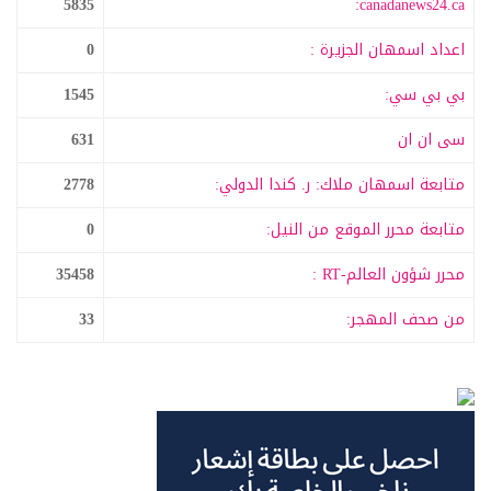
5835
canadanews24.ca:
اعداد اسمهان الجزيرة :
0
بي بي سي:
1545
سى ان ان
631
متابعة اسمهان ملاك: ر. كندا الدولي:
2778
متابعة محرر الموقع من النيل:
0
محرر شؤون العالم-RT :
35458
من صحف المهجر:
33