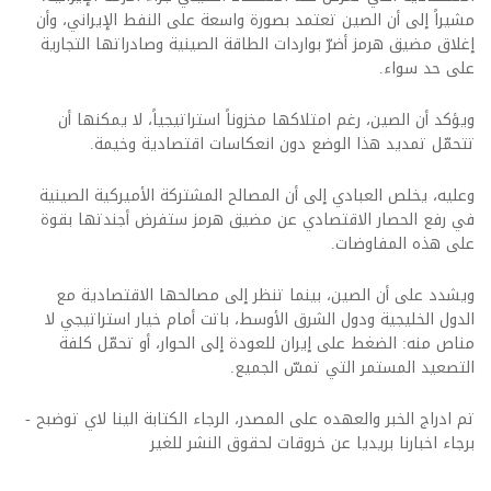
مشيراً إلى أن الصين تعتمد بصورة واسعة على النفط الإيراني، وأن
إغلاق مضيق هرمز أضرّ بواردات الطاقة الصينية وصادراتها التجارية
على حد سواء.
ويؤكد أن الصين، رغم امتلاكها مخزوناً استراتيجياً، لا يمكنها أن
تتحمّل تمديد هذا الوضع دون انعكاسات اقتصادية وخيمة.
وعليه، يخلص العبادي إلى أن المصالح المشتركة الأميركية الصينية
في رفع الحصار الاقتصادي عن مضيق هرمز ستفرض أجندتها بقوة
على هذه المفاوضات.
ويشدد على أن الصين، بينما تنظر إلى مصالحها الاقتصادية مع
الدول الخليجية ودول الشرق الأوسط، باتت أمام خيار استراتيجي لا
مناص منه: الضغط على إيران للعودة إلى الحوار، أو تحمّل كلفة
التصعيد المستمر التي تمسّ الجميع.
تم ادراج الخبر والعهده على المصدر، الرجاء الكتابة الينا لاي توضبح -
برجاء اخبارنا بريديا عن خروقات لحقوق النشر للغير