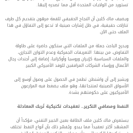
تستورد من الولايات المتحدة أقل مما تصدره إليها.
ويضيف ماك كلين أن النجاح الحقيقي للقمة مرهون بتقديم كل طرف
تنازلات حقيقية، في ظل إشارات صينية لا تدعو إلى التفاؤل في هذا
الملف حتى الآن.
ويدرج الباحث جملة من الملفات التي ستكون حاضرة على طاولة
التفاوض، من بينها: التعريفات الجمركية وعدم التوازن التجاري،
والملفات السياسية كإيران وروسيا وأوكرانيا، إضافة إلى أجندات رجال
الأعمال ورؤساء الشركات المرافقين للوفد الأميركي الكبير.
ويشير إلى أن واشنطن تطمح في الحصول على وصول أوسع إلى
الأسواق الصينية لمنتجاتها، وهو ملف يضغط فيه المزارعون
الأميركيون على حكومتهم بشدة.
النفط ومصافي التكرير.. تعقيدات تكنيكية تُربك المعادلة
يستعرض ماك كلين ملف الطاقة بعين الخبير التقني، مؤكداً أن
المشهد أكثر تعقيداً مما يبدو. ويُفسّر ذلك بأن أنواع النفط تختلف