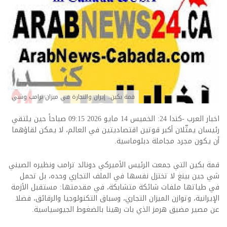
قمة بكين.. إيران والتجارة في ميزان ترامب وشي
اخبار العرب -كندا 24: الخميس 14 مايو 2026 09:15 صباحاً حين يلتقي
رئيسان يمثّلان أكبر قوتين اقتصاديتين في العالم، لا يمكن لقاؤهما
أن يكون مجرد مجاملة دبلوماسية.
قمة بكين التي جمعت الرئيس الأميركي دونالد ترامب ونظيره الصيني
شي جين بينغ لا تختزل نفسها في الملف التجاري وحده، بل تحمل
في طياتها ملفات شائكة متشابكة، في مقدمتها: مستقبل الأزمة
الإيرانية، وتوازن الميزان التجاري، وسباق التكنولوجيا والرقائق، فضلا
عن مصير مضيق هرمز الذي بات رهينا بالضغوط الجيوسياسية.