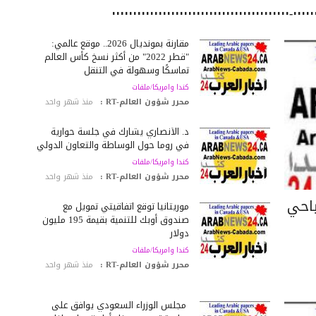
مقارنة بمونديال 2026.. موقع عالمي:
"قطر 2022" من أكثر نسخ كأس العالم
تماسكًا وسهولة في التنقل
كندا وامريكا/ملفات
محرر شؤون العالم-RT :
منذ شهر واحد
د. الأنصاري يشارك في جلسة حوارية
في روما حول الوساطة والتعاون الدولي
كندا وامريكا/ملفات
محرر شؤون العالم-RT :
منذ شهر واحد
ياحي
موريتانيا توقع اتفاقيتي تمويل مع
صندوق أوبك للتنمية بقيمة 195 مليون
دولار
كندا وامريكا/ملفات
محرر شؤون العالم-RT :
منذ شهر واحد
مجلس الوزراء السعودي يوافق على