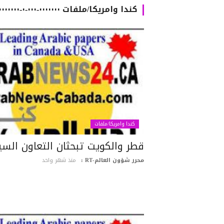
كندا وامريكا/ملفات ٠٠٠٠٠٠٠-٠٠٠-٠-٠٠٠٠٠٠٠٠٠٠٠٠-٠٠٠٠٠٠٠٠٠٠٠٠٠٠٠٠٠٠٠٠٠٠٠٠٠٠٠٠٠٠٠٠٠٠٠٠٠٠٠٠٠٠
كندا وامريكا/ملفات
قطر والكويت تبحثان التعاون الس
محرر شؤون العالم-RT :
منذ شهر واحد