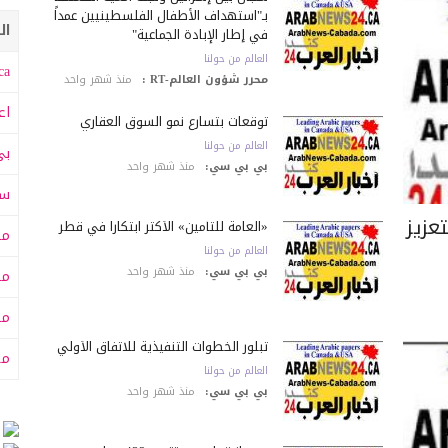
بـ"استهداف الأطفال الفلسطينيين عمداً
ال
في إطار الإبادة الجماعية"
العالم من حولنا
a:
محرر شؤون العالم-RT :
منذ شهر واحد
اع
توقعات بتسارع نمو السوق العقاري
العالم من حولنا
بي
بي بي سي:
منذ شهر واحد
سى
عزيز
«العامة للتأمين» الأكثر ابتكاراً في قطر
مت
العالم من حولنا
بي بي سي:
منذ شهر واحد
مت
مح
تبلور الخطوات التنفيذية للاتفاق الأولي
من
العالم من حولنا
بي بي سي:
منذ شهر واحد