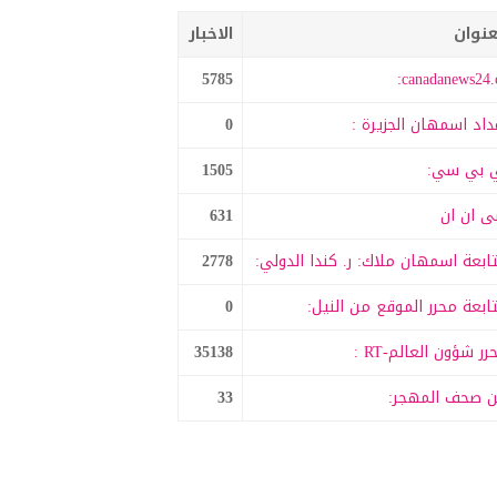
عنوان
الاخبار
5785
canadanews24.c
داد اسمهان الجزيرة :
0
 بي سي:
1505
 ان ان
631
ابعة اسمهان ملاك: ر. كندا الدولي:
2778
ابعة محرر الموقع من النيل:
0
رر شؤون العالم-RT :
35138
 صحف المهجر:
33