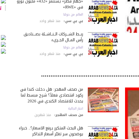
«جهاز قطر» يستثمر «432» مليون يورو
في «RWE»
تا
العالم من حولنا
بي بي سي:
منذ شهر واحد
ربــط الشـــركات الــنــاشــئة بصـــناديق
رأس المــال الجــريء
العالم من حولنا
بي بي سي:
منذ شهر واحد
من صحف المهجر: هل دخلت كندا في
ركود اقتصادي فعلاً؟ شرح مبسط لما
يحدث للاقتصاد الكندي في 2026
اخبار الجالية
من صحف المهجر:
منذ شهرين
هل البحث المتكرر يرفع الأسعار؟.. خبراء
يوضحون سر تغيّر أسعار التذاكر