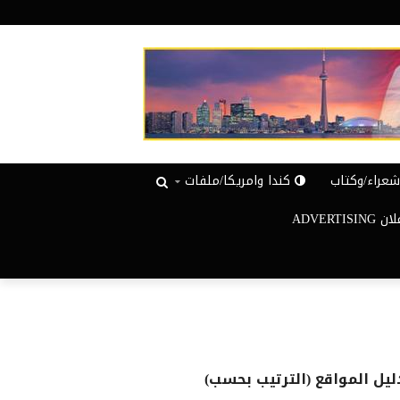
عراء/وكتاب
كندا وامريكا/ملفات
ADVERTISIN
ليل المواقع (الترتيب بحسب)