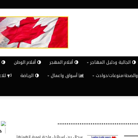
الجالية ودليل المهاجر
أقلام:المهجر
أقلام:الوطن
ش
والصحة/منوعات/حوادث
أسواق واعمال
الرياضة
للاعلان G
د
سجال بين إسرائيل ولجنة أممية اتهمتها