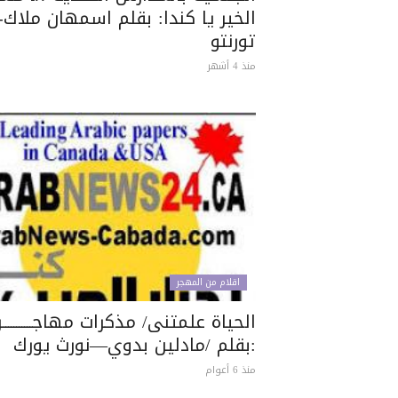
الخير يا كندا: بقلم اسمهان ملاك-
تورنتو
منذ 4 أشهر
اقلام من المهجر
الحياة علمتنى/ مذكرات مهاجـــــــــــر
:بقلم /مادلين بدوي—نورث يورك
منذ 6 أعوام