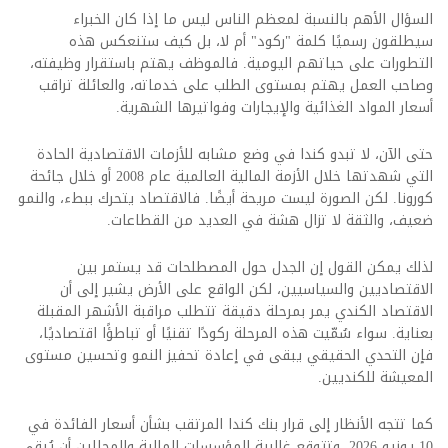
السؤال الأهم بالنسبة لمعظم الناس ليس ما إذا كان الخبراء
سيطلقون رسميًا كلمة "ركود" أم لا، بل كيف ستنعكس هذه
التطورات على حياتهم اليومية. فالموظف يهتم باستقرار وظيفته،
وصاحب العمل يهتم بمستوى الطلب على خدماته، والعائلة تراقب
أسعار المواد الغذائية والإيجارات وفواتيرها الشهرية.
حتى الآن، لا تبدو كندا في وضع مشابه للأزمات الاقتصادية الحادة
التي شهدتها خلال الأزمة المالية العالمية عام 2008 أو خلال جائحة
كورونا. لكن الصورة ليست مريحة أيضًا. فالاقتصاد يتحرك ببطء، والنمو
ضعيف، والثقة لا تزال هشة في العديد من القطاعات.
لذلك يمكن القول إن الجدل حول المصطلحات قد يستمر بين
الاقتصاديين والسياسيين، لكن الواقع على الأرض يشير إلى أن
الاقتصاد الكندي يمر بمرحلة دقيقة تتطلب مراقبة الأشهر المقبلة
بعناية. سواء سُمّيت هذه المرحلة ركودًا تقنيًا أو تباطؤًا اقتصاديًا،
فإن التحدي الحقيقي يبقى في إعادة تحفيز النمو وتحسين مستوى
المعيشة للكنديين.
كما تتجه الأنظار إلى قرار بنك كندا المرتقب بشأن أسعار الفائدة في
10 يونيو 2026. وتتوقع غالبية المؤسسات المالية والمحللين أن يُبقي