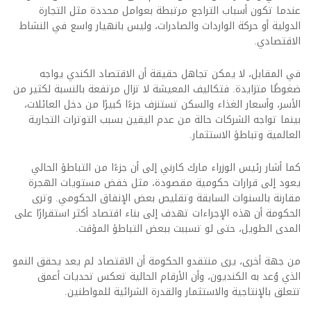
عندما تكون أسباب التراجع مرتبطة بعوامل محددة مثل التجارة
الدولية أو حركة الواردات والصادرات، وليس بانهيار واسع في النشاط
الاقتصادي.
في المقابل، لا يمكن تجاهل حقيقة أن الاقتصاد الكندي يواجه
ضغوطًا متزايدة. فتكاليف المعيشة لا تزال مرتفعة بالنسبة لكثير من
الأسر، وأسعار الغذاء والسكن تستنزف جزءًا كبيرًا من دخل العائلات،
بينما تواجه الشركات حالة من عدم اليقين بسبب التوترات التجارية
العالمية وتباطؤ الاستثمار.
كما أشار رئيس الوزراء مارك كارني إلى أن جزءًا من التباطؤ الحالي
يعود إلى قرارات حكومية مقصودة، مثل خفض مستويات الهجرة
مقارنة بالسنوات السابقة وتقليص بعض الإنفاق الحكومي. وترى
الحكومة أن هذه الإجراءات تهدف إلى بناء اقتصاد أكثر استقرارًا على
المدى الطويل، حتى لو تسببت ببعض التباطؤ المؤقت.
من جهة أخرى، يرى منتقدو الحكومة أن الاقتصاد لم يعد يحقق النمو
الذي وُعد به الكنديون، وأن الأرقام الحالية تعكس تحديات أعمق
تتعلق بالإنتاجية والاستثمار والقدرة الشرائية للمواطنين.