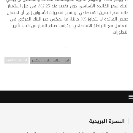
البنك سعر الفائدة الأساسي دون تغيير عند 2.25%، في ظل استمرار
حالة عدم اليقين الاقتصادي. وتشير تقديرات الأسواق إلى أن احتمال
خفض الفائدة لا يتجاوز 9% حاليًا، ما يعكس حذر البنك المركزي في
التعامل مع التباطؤ الاقتصادي. ويُراقب صناع القرار عن كثب تأثير
التطورات
..
اخبار_الجالية_دليل_تامهاجر
الكلمات الدلائليه
النشرة البريدية