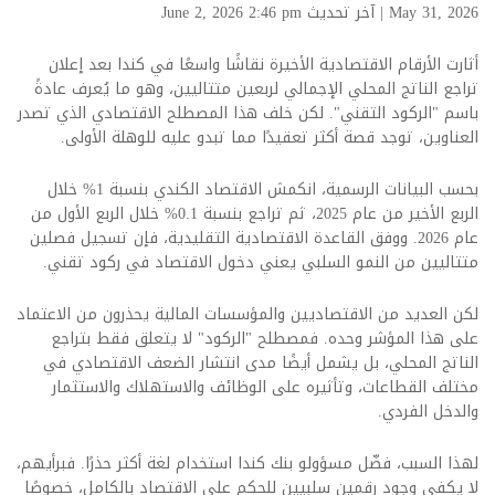
May 31, 2026
|
آخر تحديث June 2, 2026 2:46 pm
أثارت الأرقام الاقتصادية الأخيرة نقاشًا واسعًا في كندا بعد إعلان
تراجع الناتج المحلي الإجمالي لربعين متتاليين، وهو ما يُعرف عادةً
باسم "الركود التقني". لكن خلف هذا المصطلح الاقتصادي الذي تصدر
العناوين، توجد قصة أكثر تعقيدًا مما تبدو عليه للوهلة الأولى.
بحسب البيانات الرسمية، انكمش الاقتصاد الكندي بنسبة 1% خلال
الربع الأخير من عام 2025، ثم تراجع بنسبة 0.1% خلال الربع الأول من
عام 2026. ووفق القاعدة الاقتصادية التقليدية، فإن تسجيل فصلين
متتاليين من النمو السلبي يعني دخول الاقتصاد في ركود تقني.
لكن العديد من الاقتصاديين والمؤسسات المالية يحذرون من الاعتماد
على هذا المؤشر وحده. فمصطلح "الركود" لا يتعلق فقط بتراجع
الناتج المحلي، بل يشمل أيضًا مدى انتشار الضعف الاقتصادي في
مختلف القطاعات، وتأثيره على الوظائف والاستهلاك والاستثمار
والدخل الفردي.
لهذا السبب، فضّل مسؤولو بنك كندا استخدام لغة أكثر حذرًا. فبرأيهم،
لا يكفي وجود رقمين سلبيين للحكم على الاقتصاد بالكامل، خصوصًا