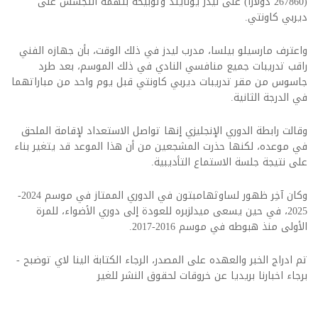
(267860 دولاراً) على ليدز يونايتد وتوبيخه بتهمة التجسس على
ديربي كاونتي.
واعترف مارسيلو بيلسا، مدرب ليدز في ذلك الوقت، بأن جهازه الفني
راقب تدريبات جميع منافسي النادي في ذلك الموسم، بعد طرد
جاسوس من مقر تدريبات ديربي كاونتي قبل يوم واحد من مباراتهما
في الدرجة الثانية.
وقالت رابطة الدوري الإنجليزي إنها تواصل الاستعداد لإقامة الملحق
في موعده، لكنها حذرت المشجعين من أن هذا الموعد قد يتغير بناء
على نتيجة جلسة الاستماع التأديبية.
وكان آخِر ظهور لساوثهامبتون في الدوري الممتاز في موسم 2024-
2025، في حين يسعى ميدلزبره للعودة إلى دوري الأضواء، للمرة
الأولى منذ هبوطه في موسم 2016-2017.
تم ادراج الخبر والعهده على المصدر، الرجاء الكتابة الينا لاي توضبح -
برجاء اخبارنا بريديا عن خروقات لحقوق النشر للغير