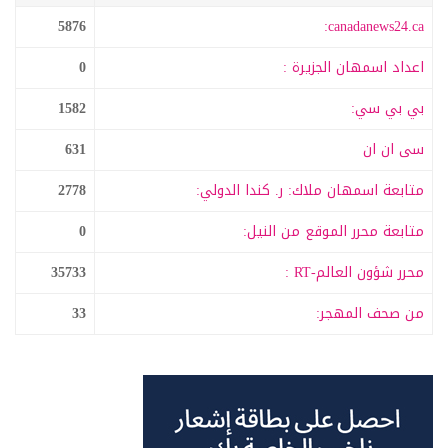
5876
canadanews24.ca:
اعداد اسمهان الجزيرة :
0
بي بي سي:
1582
سى ان ان
631
متابعة اسمهان ملاك: ر. كندا الدولي:
2778
متابعة محرر الموقع من النيل:
0
محرر شؤون العالم-RT :
35733
من صحف المهجر:
33