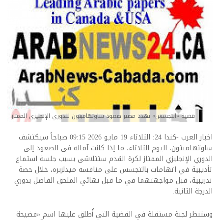
قضية «التجسس» تهدد مصير صعود ساوثهامبتون للدوري الإنجليزي الممتاز
اخبار العرب -كندا 24: الثلاثاء 19 مايو 2026 09:15 صباحاً سيكتشف
ساوثهامبتون، اليوم الثلاثاء، ما إذا كانت آماله في الصعود إلى
الدوري الإنجليزي الممتاز لكرة القدم ستتلاشى بسبب جلسة استماع
تأديبية في اتهامات بالتجسس على منافسه ميدلزبره، خلال حصة
تدريبية، قبل مواجهتهما في ما قبل نهائي الملحق الفاصل بدوري
الدرجة الثانية.
وستنظر لجنة مستقلة في القضية التي أُطلق عليها اسم «فضيحة