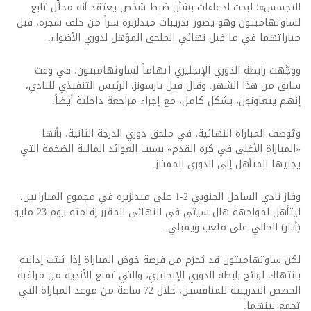
التجسس»؛ لبحث ادعاءات بشأن ضبط شخص يعتقد أنه محلِّل تابع
لساوثهامبتون وهو يصور تدريبات ميدلزبره سراً من خلف شجرة، قبل
مباراتهما في ما قبل نهائي الملحق المؤهل لدوري الأضواء.
ووجَّهت رابطة الدوري الإنجليزي اتهاماً لساوثهامبتون، في وقت
سابق من هذا الشهر. وقال فيل بارسونز، الرئيس التنفيذي للنادي،
إنهم يتعاونون، بشكل كامل، مع إجراء مراجعة داخلية أيضاً.
وتُوصف المباراة النهائية، في ملحق دوري الدرجة الثانية، بأنها
«المباراة الأغلى في كرة القدم» بسبب العوائد المالية الضخمة التي
يجنيها المتأهل إلى الدوري الممتاز.
وفاز نادي الساحل الجنوبي 2-1 على ميدلزبره في مجموع المباراتين،
ليتأهل لمواجهة هال سيتي في النهائي المقرر إقامته يوم 23 مايو
(أيار) الحالي على ملعب ويمبلي.
لكن ساوثهامبتون قد يُحرَم من فرصة خوض المباراة إذا ثبتت إدانته
بانتهاك لوائح رابطة الدوري الإنجليزي، والتي تمنع الأندية من مراقبة
الحصص التدريبية للمنافسين، خلال 72 ساعة من موعد المباراة التي
تجمع بينهما.