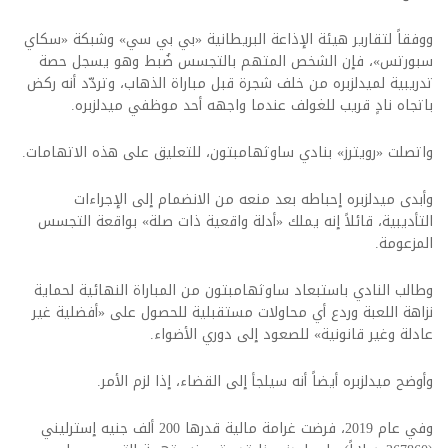
ووفقاً لتقارير هيئة الإذاعة البريطانية «بي بي سي» وشبكة «سكاي
سبورتس»، فإن الشخص المتهم بالتجسس ضُبط وهو يسجل حصة
تدريبية لميدلزبره من خلف شجرة قبل مباراة الذهاب، وتردّد أنه ركض
باتجاه نادٍ قريب للغولف عندما واجهه أحد موظفي ميدلزبره.
واتصلت «رويترز» بنادي ساوثهامبتون، للتعليق على هذه الاتهامات.
وأبدى ميدلزبره إحباطه بعد منعه من الانضمام إلى الإجراءات
التأديبية، قائلاً إنه يملك «أدلة واقعية ذات صلة» بواقعة التجسس
المزعومة.
وطالب النادي باستبعاد ساوثهامبتون من المباراة النهائية لحماية
نزاهة اللعبة وردع أي محاولات مستقبلية للحصول على «أفضلية غير
عادلة وغير قانونية» للصعود إلى دوري الأضواء.
وأوضح ميدلزبره أيضاً أنه سيلجأ إلى القضاء، إذا لزم الأمر.
وفي عام 2019، فرضت غرامة مالية قدرها 200 ألف جنيه إسترليني