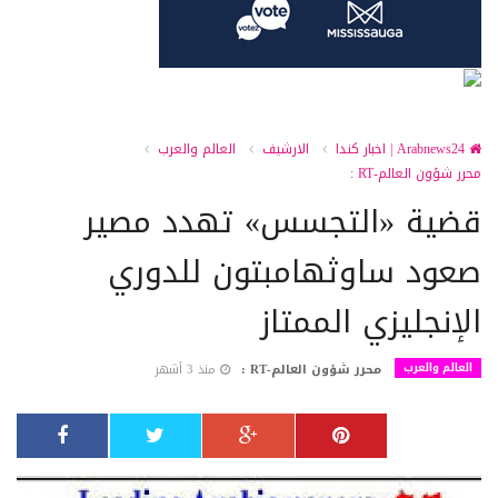
Arabnews24 | اخبار كندا
الارشيف
العالم والعرب
محرر شؤون العالم-RT :
قضية «التجسس» تهدد مصير
صعود ساوثهامبتون للدوري
الإنجليزي الممتاز
العالم والعرب
محرر شؤون العالم-RT :
منذ 3 أشهر