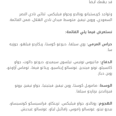
قد يهمك أيضاً
وتواجد كريستيانو رونالدو وجواو فيليكس، ثنائي نادي النصر
السعودي، وروبن نيفيز، متوسط ميدان نادي الهلال، ضمن القائمة.
نستعرض فيما يلي القائمة:
حراس المرمى:
روي سيلفا، ديوغو كوستا، ريكاردو فيلهو، جوزيه
سا.
الدفاع:
ماتيوس نونيس، نيلسون سيميدو، ديوغو دالوت، جواو
كانسيلو، نونو مينديز، غونسالو إيناسيو، ريناتو فيغا، توماس أراوخو،
روبن دياز.
الوسط:
صامويل كوستا، روبن نيفيز، فيتينيا، جواو نيفيز، برونو
فيرنانديز، برناردو سيلفا.
الهجوم:
رونالدو، جواو فيليكس، ترينكاو، فرانسيسكو كونسيساو،
بيدرو نيتو، غونسالو راموس، رافائيل لياو، غونسالو غيديش.