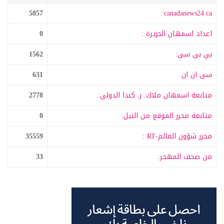
5857
canadanews24.ca:
اعداد اسمهان الجزيرة :
0
بي بي سي:
1562
سى ان ان
631
متابعة اسمهان ملاك: ر. كندا الدولي:
2778
متابعة محرر الموقع من النيل:
0
محرر شؤون العالم-RT :
35559
من صحف المهجر:
33