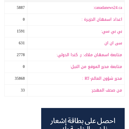
5887
canadanews24.ca:
اعداد اسمهان الجزيرة :
0
بي بي سي:
1591
سى ان ان
631
متابعة اسمهان ملاك: ر. كندا الدولي:
2778
متابعة محرر الموقع من النيل:
0
محرر شؤون العالم-RT :
35868
من صحف المهجر:
33