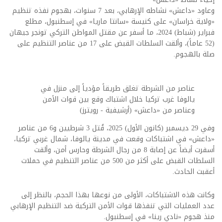
وعاود «داعش» نشاطه الإرهابي، بعد 7 سنوات، بهجوم نفذه تنظيم
«ولاية خراسان» على كنيسة «سانتا ماريا» في إسطنبول، مطلع
فبراير (شباط) 2024، ما أسفر عن مقتل المواطن التركي تونجر جيهان
(52 عاماً)، وألقت السلطات القبض على 17 من عناصر التنظيم على
صلة بالهجوم.
عناصر من الشرطة تغلق طريقاً مؤدياً إلى منزل في
يالوفا غرب تركيا خلال اشتباك وقع بين قوات الأمن
وعناصر من «داعش» (أرشيفية - رويترز)
وفي 29 ديسمبر (كانون الأول) 2025، قُتل 3 شرطيين و6 من عناصر
«داعش» في اشتباكات وقعت في مدينة يالوفا، شمال غربي تركيا،
أسفرت أيضاً عن إصابة 8 من رجال الشرطة وحارس أمن، وألقت
السلطات القبض على أكثر من 500 من عناصر التنظيم في حملات
أعقبت الحادث.
وكانت هذه الاشتباكات، الأولى من نوعها بهذا الحجم، بالنظر إلى
عدد العمليات التي تنفذها قوات الأمن التركية ضد التنظيم الإرهابي
منذ هجوم «نادي رينا» في إسطنبول.