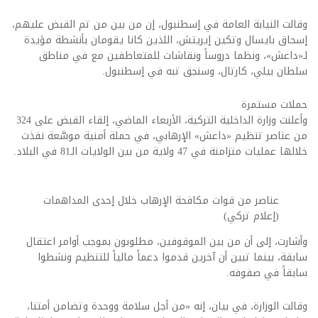
وقالت النيابة العامة في إسطنبول، إن من بين من تم القبض عليهم،
إسحاق بايسال وتكين إيريتش، اللذين كانا يقومان بأنشطة مؤيدة
لـ«داعش»، ونظما دروساً ونقاشات للمتعاطفين مع في مناطق
سلطان بيلي، كارتال، وسنجق تبه في إسطنبول.
حملات مستمرة
وأعلنت وزارة الداخلية التركية، الأربعاء الماضي، إلقاء القبض على 324
من عناصر تنظيم «داعش» الإرهابي، في حملة أمنية موسَّعة نفذت
خلالها عمليات متزامنة في 47 ولاية من بين الولايات الـ81 في البلاد.
عناصر من قوات مكافحة الإرهاب خلال إحدى المداهمات
(إعلام تركي)
وأشارت، إلى أن من بين الموقوفين، مطلوبون بموجب أوامر اعتقال
سابقة، بينما تبين أن آخرين قدموا دعماً مالياً للتنظيم ونشطوا
سابقاً في صفوفه.
وقالت الوزارة، في بيان، إنه «من أجل سلامة ووحدة وتضامن أمتنا،