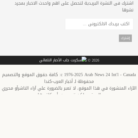
اشترك فى النشرة البريدية لتحصل على اهم واحدث الاخبار بمجرد
نشرها
2026 ©
c 1976-2025 Arab News 24 Int'l - Canada: كافة حقوق الموقع والتصميم
محفوظة لـ أخبار العرب-كندا
الآراء المنشورة في هذا الموقع، لا تعبر بالضرورة علي آراء الناشرأو محرري
الموقع ولكن تعبر عن رأي كاتبيها
Opinion in this site does not reflect the opinion of the Publisher/ or the
Editors, but reflects the opinion of its authors.
This website is Educational and Not for Profit to inform & educate the Arab
Community in Canada & USA
This Website conforms to all Canadian Laws
Copyrights infringements: The news published here are feeds from different