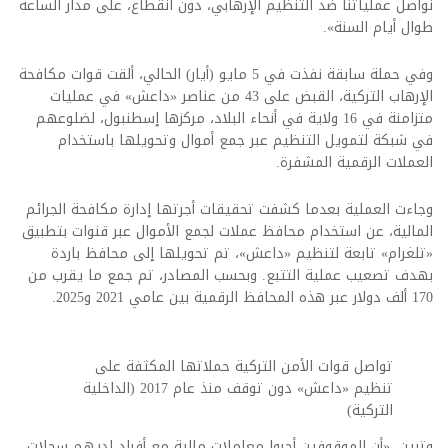
نواصل عملياتنا ضد التنظيم الإرهابي، دون انقطاع، على مدار الساعة
طوال أيام السنة».
وفي حملة سابقة نفذت في 5 مايو (أيار) الحالي، ألقت قوات مكافحة
الإرهاب التركية، القبض على 43 من عناصر «داعش» في عمليات
متزامنة في 16 ولاية في أنحاء البلاد، مركزها إسطنبول، لضلوعهم
في شبكة لتمويل التنظيم عبر جمع أموال وتحويلها باستخدام
العملات الرقمية المشفرة.
وجاءت العملية بعدما كشفت تحقيقات أجرتها إدارة مكافحة الجرائم
المالية، عن استخدام محافظ عملات لجمع الأموال عبر قنوات بتطبيق
«تلغرام» تابعة لتنظيم «داعش»، تم تحويلها إلى محافظ باردة
بهدف تصعيب عملية التتبع. وبحسب المصادر، تم جمع ما يقرب من
170 ألف دولار عبر هذه المحافظ الرقمية بين عامي 2021 و2025.
تواصل قوات الأمن التركية حملاتها المكثفة على
تنظيم «داعش» دون توقف منذ عام 2017 (الداخلية
التركية)
وتبين، «أن الموقوفين أجروا معاملات مالية مع أفراد لديهم سجلات