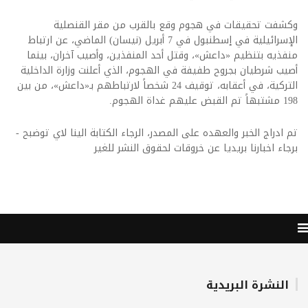
وكشفت تحقيقات في هجوم وقع بالقرب من مقر القنصلية
الإسرائيلية في إسطنبول في 7 أبريل (نيسان) الماضي، عن ارتباط
منفذيه بتنظيم «داعش»، وقتل أحد المنفذين، وأصيب آخران، بينما
أصيب شرطيان بجروح طفيفة في الهجوم، الذي أعلنت وزارة الداخلية
التركية، في أعقابه، توقيف 24 شخصاً لارتباطهم بـ«داعش»، من بين
198 مشتبهاً تم القبض عليهم غداة الهجوم.
تم ادراج الخبر والعهده على المصدر، الرجاء الكتابة الينا لاي توضبح -
برجاء اخبارنا بريديا عن خروقات لحقوق النشر للغير
النشرة البريدية