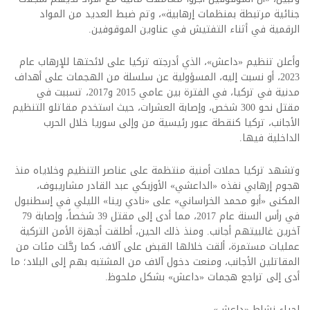
جنائية مرتبطة بمنظمات إرهابية»، وتم ضبط العديد من المواد
الرقمية في أثناء التفتيش في عناوين الموقوفين.
وأعلن تنظيم «داعش»، الذي أدرجته تركيا على لائحتها للإرهاب عام
2023، أو نسبت إليه، المسؤولية عن سلسلة من الهجمات على أهداف
مدنية في تركيا، في الفترة بين عامي 2015 و2017، تسببت في
مقتل نحو 300 شخص، وإصابة العشرات، حيث استخدم مقاتلو التنظيم
الأجانب، تركيا كنقطة عبور رئيسية من وإلى سوريا خلال الحرب
الداخلية فيها.
وتشهد تركيا حملات أمنية منتظمة على عناصر التنظيم وخلاياه منذ
هجوم إرهابي نفذه «الداعشي» الأوزبكي عبد القادر مشاريبوف،
المكنى «أبو محمد الخراساني» على «نادي رينا» الليلي في إسطنبول
في رأس السنة عام 2017، مما أدى إلى مقتل 39 شخصاً، وإصابة 79
آخرين غالبيتهم أجانب. ومنذ ذلك الحين، أطلقت أجهزة الأمن التركية
عمليات مستمرة، ألقت خلالها القبض على آلاف، كما رحَّلت مئات من
المقاتلين الأجانب، ومنعت دخول آلاف من المشتبه بهم إلى البلاد؛ ما
أدى إلى تراجع هجمات «داعش» بشكل ملحوظ.
إحياء نشاط «داعش»