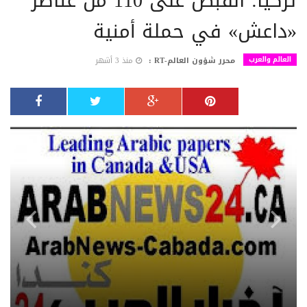
تركيا: القبض على 110 من عناصر
«داعش» في حملة أمنية
العالم والعرب
محرر شؤون العالم-RT :
منذ 3 أشهر