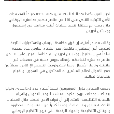
اخبار العرب -كندا 24: الثلاثاء 19 مايو 2026 09:39 صباحاً ألقت قوات
الأمن التركية القبض على 110 من عناصر تنظيم «داعش» الإرهابي
خلال حملة تم خلالها تنفيذ عمليات أمنية متزامنة في إسطنبول
وولايتين أخريين.
وقالت مصادر أمنية، إن فرق مكافحة الإرهاب والاستخبارات التابعة
لمديرية أمن إسطنبول، داهمت، فجر الثلاثاء، عناوين عدة محددة
سلفاً في إسطنبول وولايتين أخريين، تم خلالها القبض على 110 من
عناصر «داعش» لقيامهم بإعطاء دروس دينية في جمعيات غير
قانونية وتربية الأطفال وفقاً لآيديولوجية التنظيم الإرهابي، فضلاً عن
جمع الأموال لصالح المنتمين له المحتجزين في السجون، والقيام
بنشاطات لصالحه.
وحسب المصادر، حاول الموقوفون تجنيد أعضاء جدد لـ«داعش»، وتولوا
بيع كتب ومجلات تروج لفكره المتشدد لتوفير التمويل والقيام
بالدعاية التنظيمية، لافتة، إلى أن قوات الأمن ضبطت خلال العمليات
الثلاث، 4 بنادق و90 رصاصة، وعدداً كبيراً من المنشورات المحظورة
والوثائق التنظيمية والمواد الرقمية التي تروج للتنظيم الإرهابي.