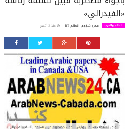
بأجواء مضطربة قبيل تسلمه رئاسة
«الفيدرالي»
العالم والعرب
محرر شؤون العالم-RT :
منذ 3 أشهر
أسواق السندات تستقبل وارش بأجواء مضطربة قبيل تسلمه رئاسة «الفيدرالي»