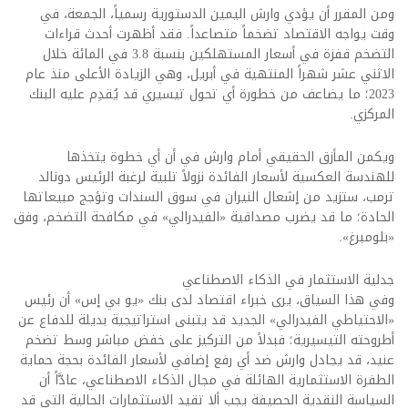
ومن المقرر أن يؤدي وارش اليمين الدستورية رسمياً، الجمعة، في
وقت يواجه الاقتصاد تضخماً متصاعداً. فقد أظهرت أحدث قراءات
التضخم قفزة في أسعار المستهلكين بنسبة 3.8 في المائة خلال
الاثني عشر شهراً المنتهية في أبريل، وهي الزيادة الأعلى منذ عام
2023؛ ما يضاعف من خطورة أي تحول تيسيري قد يُقدِم عليه البنك
المركزي.
ويكمن المأزق الحقيقي أمام وارش في أن أي خطوة يتخذها
للهندسة العكسية لأسعار الفائدة نزولاً تلبية لرغبة الرئيس دونالد
ترمب، ستزيد من إشعال النيران في سوق السندات وتؤجج مبيعاتها
الحادة؛ ما قد يضرب مصداقية «الفيدرالي» في مكافحة التضخم، وفق
«بلومبرغ».
جدلية الاستثمار في الذكاء الاصطناعي
وفي هذا السياق، يرى خبراء اقتصاد لدى بنك «يو بي إس» أن رئيس
«الاحتياطي الفيدرالي» الجديد قد يتبنى استراتيجية بديلة للدفاع عن
أطروحته التيسيرية؛ فبدلاً من التركيز على خفض مباشر وسط تضخم
عنيد، قد يجادل وارش ضد أي رفع إضافي لأسعار الفائدة بحجة حماية
الطفرة الاستثمارية الهائلة في مجال الذكاء الاصطناعي، عادَّاً أن
السياسة النقدية الحصيفة يجب ألا تقيد الاستثمارات الحالية التي قد