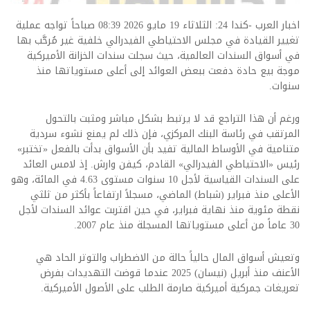
اخبار العرب -كندا 24: الثلاثاء 19 مايو 2026 08:39 صباحاً تواجه عملية
تغيير القيادة في مجلس الاحتياطي الفيدرالي خلفية غير مُرحَّب بها
في أسواق السندات العالمية، حيث سجلت سندات الخزانة الأميركية
موجة بيع حادة دفعت ببعض العوائد إلى أعلى مستوياتها منذ
سنوات.
ورغم أن هذا التراجع قد لا يرتبط بشكل مباشر ومثبت بالتحول
المرتقب في رئاسة البنك المركزي، فإن ذلك لم يمنع نشوء سردية
متنامية في الأوساط المالية تفيد بأن الأسواق بدأت بالفعل «تختبر»
رئيس «الاحتياطي الفيدرالي» القادم، كيفن وارش. إذ لامس العائد
على السندات القياسية لأجل 10 سنوات مستوى 4.63 في المائة، وهو
الأعلى منذ فبراير (شباط) الماضي، مسجلاً ارتفاعاً بأكثر من ثلثي
نقطة مئوية منذ نهاية فبراير، في حين اقتربت عوائد السندات لأجل
30 عاماً من أعلى مستوياتها المسجلة منذ عام 2007.
وتعيش أسواق المال حالياً حالة من الاضطراب والتوتر الحاد هي
الأعنف منذ أبريل (نيسان) 2025 عندما قوضت التهديدات بفرض
تعريغات جمركية أميركية صارمة الطلب على الأصول الأميركية.