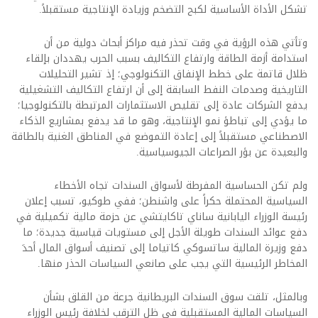
تشكل الأداة الأساسية لكبح التضخم وزيادة الإنتاجية مستقبلاً.
وتأتي هذه الرؤية في وقت تحذر فيه مراكز أبحاث دولية من أن
استدامة أزمة الطاقة وارتفاع التكاليف بسبب الحرب يهددان بإلقاء
ظلال قاتمة على خطط الإنفاق التكنولوجي؛ إذ تشير التحليلات
التاريخية وصدمات النفط السابقة إلى أن ارتفاع التكاليف التشغيلية
يدفع الشركات عادة إلى تقليص الاستثمارات المرتبطة بالتكنولوجيا؛
ما يؤدي إلى تباطؤ نمو الإنتاجية، وهو ما قد يدفع بمشاريع الذكاء
الاصطناعي مستقبلاً إلى إعادة التموضع في المناطق الغنية بالطاقة
والبعيدة عن بؤر الصراعات الجيوسياسية.
ولم تكن الحساسية المفرطة لأسواق السندات تجاه الأخطاء
السياسية المحتملة حكراً على واشنطن؛ ففي طوكيو، تسبب إعلان
رئيسة الوزراء اليابانية ساناي تاكايتشي عن حزمة مالية تكميلية في
دفع عوائد السندات طويلة الأجل إلى مستويات قياسية جديدة؛ ما
دفع وزيرة المالية ساتسوكي كاتياما إلى تصنيف أسواق المال أحدَ
المخاطر الرئيسية التي يجب على صانعي السياسات الحذر منها.
وبالمثل، تلقت سوق السندات البريطانية جرعة من القلق بشأن
السياسات المالية المستقبلية في ظل الترقب لخلافة رئيس الوزراء