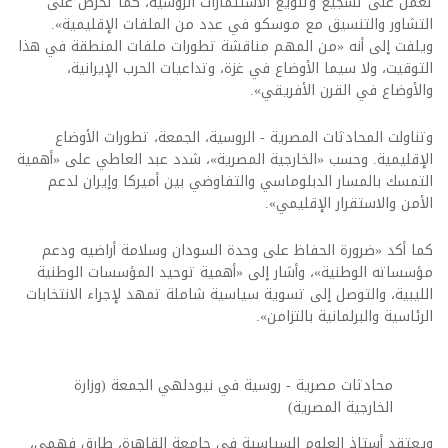
تعمل على تشجيع وتنويع الاستثمارات الروسية، كما تحرص على
التشاور والتنسيق مع موسكو في عدد من الملفات الإقليمية».
ويلفت إلى أنه «من المهم مناقشة تطورات ملفات المنطقة في هذا
التوقيت، ولا سيما الأوضاع في غزة، وتداعيات الحرب الإيرانية،
والأوضاع في القرن الأفريقي».
وتناولت المحادثات المصرية - الروسية، الجمعة، تطورات الأوضاع
الإقليمية. وحسب «الخارجية المصرية»، شدد عبد العاطي على «أهمية
التمسك بالمسار الدبلوماسي والتفاوضي بين أميركا وإيران لدعم
الأمن والاستقرار الإقليمي».
كما أكد «ضرورة الحفاظ على وحدة السودان وسلامة أراضيه ودعم
مؤسساته الوطنية»، وأشار إلى «أهمية توحيد المؤسسات الوطنية
الليبية، والتوصل إلى تسوية سياسية شاملة تمهد لإجراء الانتخابات
الرئاسية والبرلمانية بالتزامن».
محادثات مصرية - روسية في نيودلهي الجمعة (وزارة
الخارجية المصرية)
ويعتقد أستاذ العلوم السياسية في جامعة القاهرة، طارق فهمي،