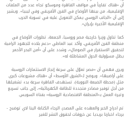
أن «هناك تقارباً في مواقف القاهرة وموسكو تجاه عدد من الملفات
الإقليمية، من بينها الأوضاع في القرن الأفريقي وفي ليبيا». ويشير
إلى أن «الجانب الروسي يمكن التعويل عليه في تسوية الحرب
الإقليمية الأخيرة بإيران».
كما تناول وزيرا خارجية مصر وروسيا، الجمعة، تطورات الأوضاع في
منطقة القرن الأفريقي، وأكد عبد العاطي «دعم بلاده للجهود الرامية
لتحقيق الاستقرار في الصومال»، وشدد على أن «أمن البحر الأحمر
يظل مسؤولية الدول المشاطئة له».
ويرى فهمي أن «مصر تعوّل على سرعة إنجاز الاستثمارات الروسية
على أراضيها». ويوضح لـ«الشرق الأوسط» أن «هناك مشروعات كبرى
مثل (محطة الضبعة النووية)، تستهدف القاهرة سرعة بدء تشغيلها
من أجل توفير مصادر متجددة للطاقة الكهربائية»، إلى جانب تسريع
وتيرة العمل بـ«المنطقة الاقتصادية الروسية» بقناة السويس.
تم ادراج الخبر والعهده على المصدر، الرجاء الكتابة الينا لاي توضبح -
برجاء اخبارنا بريديا عن خروقات لحقوق النشر للغير