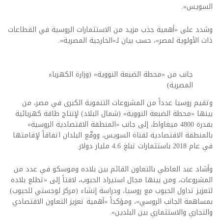
السويس».
وشدد على «أهمية جذب مزيد من الاستثمارات الروسية في القطاعات
ذات الأولوية لمصر»، حسب بيان لـ«الخارجية المصرية».
جانب من «محطة الضبعة النووية» (وزارة الكهرباء
المصرية)
وتقيم روسيا عدداً من المشروعات التنموية الكبرى في مصر، من
بينها «محطة الضبعة النووية» (شمال البلاد) لإنتاج طاقة كهربائية
بقدرة 4800 ميغاواط، إلى جانب «المنطقة الاقتصادية الروسية»
بالمنطقة الاقتصادية لقناة السويس، ووقّع البلدان اتفاقاً لإقامتها
في عام 2018 باستثمارات تبلغ 4.6 مليار دولار.
وأشاد عبد العاطي بالتعاون القائم بين بلاده وموسكو في عدد من
المشروعات، ومن بينها مجال استيراد الحبوب، لافتاً إلى «تطلع بلاده
لتعزيز تداول الحبوب مع روسيا، ودراسة إنشاء (مركز لوجستي للحبوب)
بمساهمة الجانب الروسي»، ومؤكداً «أهمية تعزيز التعاون الاقتصادي
والتجاري والاستثماري بين البلدين».