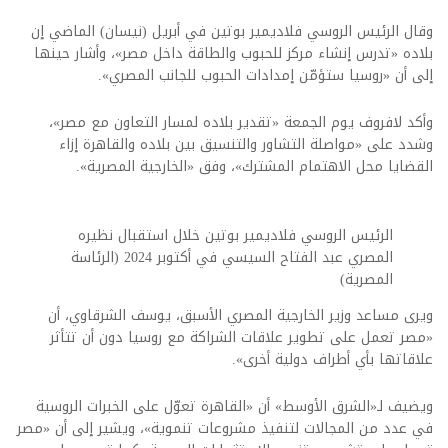
وقال الرئيس الروسي فلاديمير بوتين في أبريل (نيسان) الماضي إن
بلاده «تدرس إنشاء مركز للحبوب والطاقة داخل مصر»، وأشار حينها
إلى أن «روسيا ستؤمّن إمدادات الحبوب للجانب المصري».
وأكد لافروف يوم الجمعة «تقدير بلاده لمسار التعاون مع مصر»،
وشدد على «مواصلة التشاور والتنسيق بين بلاده والقاهرة إزاء
القضايا محل الاهتمام المشترك»، وفق «الخارجية المصرية».
الرئيس الروسي فلاديمير بوتين خلال استقبال نظيره
المصري عبد الفتاح السيسي في أكتوبر 2024 (الرئاسة
المصرية)
ويرى مساعد وزير الخارجية المصري الأسبق، يوسف الشرقاوي، أن
«مصر تعمل على تطوير علاقات الشراكة مع روسيا دون أن تتأثر
علاقاتها بأي أطراف دولية أخرى».
ويضيف لـ«الشرق الأوسط» أن «القاهرة تعوّل على الخبرات الروسية
في عدد من المجالات لتنفيذ مشروعات تنموية»، ويشير إلى أن «مصر