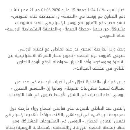
اخبار العرب -كندا 24: الجمعة 15 مايو 2026 01:03 مساءً مصر تنشد
دفع التعاون مع روسيا في «الضبعة» و«اقتصادية قناة السويس»
تنشد مصر دفع التعاون مع روسيا للإسراع في تنفيذ مشروعات
مشتركة، من بينها «محطة الضبعة» و«المنطقة الاقتصادية الروسية»
بقناة السويس.
وبحث وزير الخارجية المصري بدر عبد العاطي مع نظيره الروسي
سيرغي لافروف يوم الجمعة «تطوير مسار الشراكة الاستراتيجية بين
القاهرة وموسكو»، وأكد الوزيران «مواصلة الدفع بأوجه التعاون
الثنائي في مختلف المجالات».
ويرى خبراء أن «القاهرة تعوّل على الخبرات الروسية في عدد من
المجالات لتنفيذ مشروعات تنموية»، وقالوا إن «التنسيق المصري -
الروسي تجاه التوترات في الشرق الأوسط ضروري في هذا التوقيت».
والتقى عبد العاطي بلافروف على هامش اجتماع وزراء خارجية دول
«مجموعة البريكس» في نيودلهي بالهند، مؤكداً «أهمية الإسراع في
تفعيل التعاون المصري - الروسي في المشروعات المشتركة، ومن
بينها (محطة الضبعة النووية)، و(المنطقة الاقتصادية الروسية) بقناة