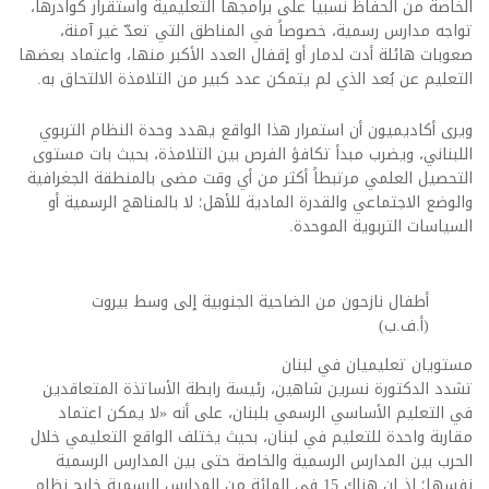
الخاصة من الحفاظ نسبياً على برامجها التعليمية واستقرار كوادرها،
تواجه مدارس رسمية، خصوصاً في المناطق التي تعدّ غير آمنة،
صعوبات هائلة أدت لدمار أو إقفال العدد الأكبر منها، واعتماد بعضها
التعليم عن بُعد الذي لم يتمكن عدد كبير من التلامذة الالتحاق به.
ويرى أكاديميون أن استمرار هذا الواقع يهدد وحدة النظام التربوي
اللبناني، ويضرب مبدأ تكافؤ الفرص بين التلامذة، بحيث بات مستوى
التحصيل العلمي مرتبطاً أكثر من أي وقت مضى بالمنطقة الجغرافية
والوضع الاجتماعي والقدرة المادية للأهل؛ لا بالمناهج الرسمية أو
السياسات التربوية الموحدة.
أطفال نازحون من الضاحية الجنوبية إلى وسط بيروت
(أ.ف.ب)
مستويان تعليميان في لبنان
تشدد الدكتورة نسرين شاهين، رئيسة رابطة الأساتذة المتعاقدين
في التعليم الأساسي الرسمي بلبنان، على أنه «لا يمكن اعتماد
مقاربة واحدة للتعليم في لبنان، بحيث يختلف الواقع التعليمي خلال
الحرب بين المدارس الرسمية والخاصة حتى بين المدارس الرسمية
نفسها؛ إذ إن هناك 15 في المائة من المدارس الرسمية خارج نظام