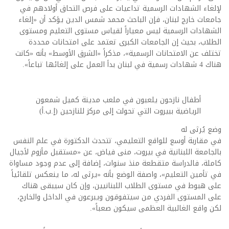
لإلغاء الشهادات الرسمية تداعيات على فرص التحاق أولادهم في
جامعات خارج لبنان، فإن الباحث محمد شمس الدين يؤكد أن «إلغاء
الشهادات الرسمية ليس معياراً لقياس مستوى التعليم ومستوى
الطلاب، بحيث إن الجامعات الكبرى تعتمد على امتحانات محددة
تختلف عن الامتحانات الرسمية»، مذكراً «الشرق الأوسط» بأنه «كانت
هناك 4 شهادات رسمية في لبنان بدأ العمل على إلغائها تباعاً».
أطفال نازحون يلعبون في ملعب مدينة كميل شمعون
الرياضية ببيروت التي تحولت إلى مركز للنازحين (إ.ب.أ)
وضع يُرثى له
في مقاربة أوسع للواقع التعليمي، تتحدث الدكتورة في علم النفس
بالجامعة اللبنانية في بيروت، منى فياض، عن «مستقبل مأزوم لأجيال
كاملة، فالدراسة متقطعة منذ سنوات، إضافة إلى عدم وجود مساواة
في تأمين التعليم»، واصفة الوضع بأنه «يرثى له، ما ينعكس تلقائياً
على هبوط في مستوى الطلاب اللبنانيين، وإن كان سيبقى هناك
على المستوى الفردي من سيتفوقون ويبرعون في الداخل والخارج،
لكن واقع الغالبية العظمى سيكون صعباً».