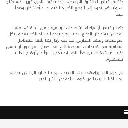
وتضيف فياض لـ«الشرق الأوسط»: «إذا توقفت الحرب قريباً، فسنحتاج
لسنوات كي نعود إلى الوضع الذي كنا فيه، وهو أصلاً كان وضعاً
سيئاً».
وتعتبر فياض أن «إلغاء الشهادات الرسمية ورمي الكرة في ملعب
المدارس يفاقمان الوضع، بحيث إنه ونتيجة الفساد الذي يعصف بكل
المؤسسات ومنها المدارس، فلا ثقة بإداراتها بأنها ستتعامل
بشفافية مع الامتحانات الموحدة التي قد تحصل... من دون أن ننسى
وضع الأساتذة السيئ جداً، الذي قد يكون أسوأ من أوضاع الطلاب
أنفسهم».
تم ادراج الخبر والعهده على المصدر، الرجاء الكتابة الينا لاي توضبح -
برجاء اخبارنا بريديا عن خروقات لحقوق النشر للغير