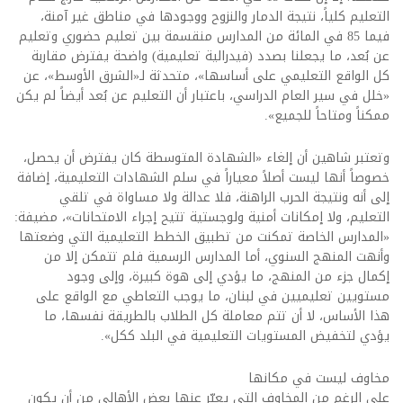
التعليم كلياً، نتيجة الدمار والنزوح ووجودها في مناطق غير آمنة،
فيما 85 في المائة من المدارس منقسمة بين تعليم حضوري وتعليم
عن بُعد، ما يجعلنا بصدد (فيدرالية تعليمية) واضحة يفترض مقاربة
كل الواقع التعليمي على أساسها»، متحدثة لـ«الشرق الأوسط»، عن
«خلل في سير العام الدراسي، باعتبار أن التعليم عن بُعد أيضاً لم يكن
ممكناً ومتاحاً للجميع».
وتعتبر شاهين أن إلغاء «الشهادة المتوسطة كان يفترض أن يحصل،
خصوصاً أنها ليست أصلاً معياراً في سلم الشهادات التعليمية، إضافة
إلى أنه ونتيجة الحرب الراهنة، فلا عدالة ولا مساواة في تلقي
التعليم، ولا إمكانات أمنية ولوجستية تتيح إجراء الامتحانات»، مضيفة:
«المدارس الخاصة تمكنت من تطبيق الخطط التعليمية التي وضعتها
وأنهت المنهج السنوي، أما المدارس الرسمية فلم تتمكن إلا من
إكمال جزء من المنهج، ما يؤدي إلى هوة كبيرة، وإلى وجود
مستويين تعليميين في لبنان، ما يوجب التعاطي مع الواقع على
هذا الأساس، لا أن تتم معاملة كل الطلاب بالطريقة نفسها، ما
يؤدي لتخفيض المستويات التعليمية في البلد ككل».
مخاوف ليست في مكانها
على الرغم من المخاوف التي يعبّر عنها بعض الأهالي من أن يكون