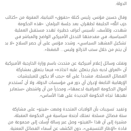
الدولة.
وقال حسين مؤنس، رئيس كتلة «حقوق» النيابية، المقربة من «كتائب
حزب الله» الحليفة لطهران، بعد جلسة البرلمان: «هذه الحكومة
شهدت، وللأسف، تأسيس أعراف خطيرة تهدد مستقبل العملية
السياسية، في مقدمتها التدخل الأميركي الواضح والمباشر في
تشكيل المشهد السياسي». وشدد مؤنس على أن حصر السلاح «لا بد
أن يتم من خلال سحب الذرائع وليس... الضغط».
ونقلت وسائل إعلام أميركية عن متحدث باسم وزارة الخارجية الأميركية
أن «العراق لديه خيار يتعيّن عليه اتخاذه» فيما يتعلق بمشاركة
الفصائل المسلحة، مشدداً على أنه «يجب ألا يكون للميليشيات
الإرهابية التابعة لإيران أي دور في مؤسسات الدولة، ولا أن تُستخدم
أموال الحكومة العراقية لدعمها»، ومحذراً من أن واشنطن «ستعاير
نهجها تجاه الحكومة الجديدة على هذا الأساس».
وتفيد تسريبات بأن الولايات المتحدة وضعت «فيتو» على مشاركة
ستة فصائل مسلحة تمتلك أجنحة سياسية في الحكومة المقبلة،
مشيرة إلى أن هذا «الفيتو» وصل عبر رسالة أُرسلت إلى مجموعة من
قادة «الإطار التنسيقي»، دون الكشف عن أسماء الفصائل المعنية.