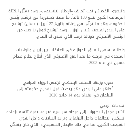
وتنضوي الفصائل تحت تحالف «الإطار التنسيقي»، وهو يمثّل الكتلة
البرلمانية الكبرى بنحو 180 نائباً، ما منحه دستورياً حق ترشيح رئيس
الحكومة، وهو ما تجلّى في إعلانه بتاريخ 27 أبريل (نيسان) ترشيح
علي الزيدي لمنصب رئيس الوزراء، وهو ترشيح قوبل بترحيب من
الرئيس الأميركي دونالد ترمب الذي تمنى له النجاح.
ولطالما سعى العراق للموازنة في العلاقات بين إيران والولايات
المتحدة في مرحلة ما بعد الغزو الأميركي الذي أطاح نظام صدام
حسين في عام 2003.
صورة وزعها المكتب الإعلامي لرئيس الوزراء العراقي
تُظهر علي الزيدي وهو يتحدث قبل تقديم حكومته إلى
البرلمان في بغداد يوم 14 مايو 2026
تحديات الزيدي
تشير مجمل التطورات إلى مرحلة سياسية غير مستقرة تتسم بإعادة
تشكيل التحالفات داخل البرلمان، وتزايد التباينات داخل القوى
الشيعية الكبرى، بما في ذلك «الإطار التنسيقي»، الذي كان يشكّل