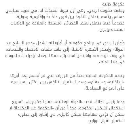
حكومة جزئية
وجاءت حكومة الزيدي، وهي أول تجربة تنفيذية له، في ظرف سياسي
حساس يتسم بتداخل النفوذ بين قوى داخلية وإقليمية ودولية،
خصوصاً فيما يتعلق بملف الفصائل المسلحة والعلاقة مع الولايات
المتحدة وإيران.
وأعلن الزيدي في برنامج حكومته أن أولوياته تشمل «حصر السلاح بيد
الدولة» وإصلاح الأجهزة الأمنية، إلى جانب ملفات الاقتصاد والخدمات،
في وقت تربط فيه واشنطن استمرار دعمها لبغداد بإجراءات ملموسة
في هذا الملف.
وتضم الحكومة الحالية عدداً من الوزارات التي لم تُحسم بعد، أبرزها
«الداخلية» و«الدفاع»، وسط استمرار التنافس بين الكتل السياسية
على المواقع السيادية.
ودعا رئيس تحالف قوى «الدولة الوطنية» عمار الحكيم إلى تسريع
استكمال تشكيل الحكومة، محذراً من أن «الحكومة غير المكتملة لا
يمكن أن تؤدي مهامها بشكل كامل»، في إشارة إلى خطورة
استمرار الفراغ الوزاري.