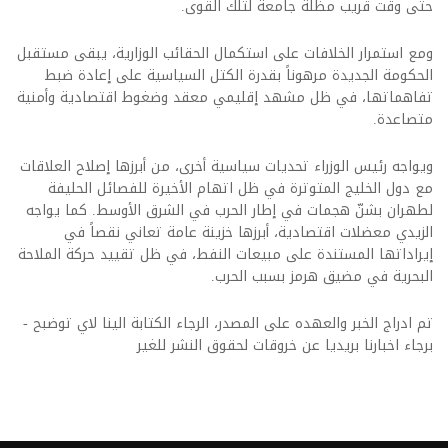
حتى وقت قريب مظلة جامعة لتلك القوى.
ومع استمرار الخلافات على استكمال الحقائب الوزارية، يبقى مستقبل
الحكومة الجديدة مرهوناً بقدرة الكتل السياسية على إعادة ضبط
تفاهماتها، في ظل مشهد إقليمي معقد وضغوط اقتصادية وأمنية
متصاعدة.
ويواجه رئيس الوزراء تحديات سياسية أخرى، من أبرزها إصلاح العلاقات
مع دول الخليج المتوترة في ظل اتهام الأخيرة للفصائل الحليفة
لطهران بشنّ هجمات في إطار الحرب في الشرق الأوسط. كما يواجه
الزيدي معضلات اقتصادية، أبرزها خزينة عامة تعاني نقصاً في
إيراداتها المستندة على مبيعات النفط، في ظل تقييد حركة الملاحة
البحرية في مضيق هرمز بسبب الحرب.
تم ادراج الخبر والعهده على المصدر، الرجاء الكتابة الينا لاي توضبح -
برجاء اخبارنا بريديا عن خروقات لحقوق النشر للغير