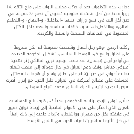
وجاءت هذه التطورات بعد أن صوّت مجلس النواب على منح الثقة لـ14
وزيراً فقط من أصل تشكيلة حكومية يُفترض أن تضم 23 حقيبة، في
حين أُجّل البت في تسع وزارات، بينها «الداخلية» و«الدفاع» و«التعليم
العالي» و«التخطيط»، بسبب خلافات سياسية واسعة داخل الكتل
المنضوية في التحالفات الشيعية والسنية والكردية.
وكلّف الزيدي -وهو رجل أعمال وشخصية مصرفية لم تكن معروفة
على نطاق واسع في الوسط السياسي- تشكيل الحكومة الجديدة
في أواخر أبريل (نيسان)، بعد سحب ترشيح نوري المالكي إثر تهديد
أميركي مباشر بوقف دعم العراق في حال عودته إلى منصب شغله
ثمانية أعوام، في حين يُشاع على نطاق واسع أن هجمات الفصائل
المسلحة على مصالح أميركية في العراق، خلال الحرب مع إيران، أضرت
بفرص التجديد لرئيس الوزراء السابق محمد شياع السوداني.
ويأتي تولي الزيدي رئاسة الحكومة رسمياً في ظرف بالغ الحساسية
للعراق الذي اضطُر على مدى الأعوام الماضية إلى إيجاد توازن دقيق
في علاقته بكل من طهران وواشنطن، وتزداد حاجته إلى ذلك راهناً
في ظل تأثره المباشر بتداعيات الحرب في الشرق الأوسط.