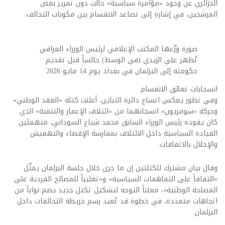
الجزائري عن وجود «مؤامرة سياسية» حالت دون تمرير بعض
المرشحين، في إشارة إلى تصاعد الانقسام بين مكونات التحالف.
صورة وزّعها المكتب الإعلامي لرئيس الوزراء العراقي
تُظهر علي الزيدي (في الوسط) جالساً قبل تقديم
حكومته إلى البرلمان في بغداد يوم 14 مايو 2026
انسحابات تعمّق الانقسام
وفي تطور يعكس اتساع دائرة التباين، أعلنت كتلة «العقد الوطني»
وحركة «سومريون» انسحابهما من «ائتلاف الإعمار والتنمية» الذي
كان يقوده رئيس الوزراء السابق محمد شياع السوداني، متهمتَين
القيادة السياسية داخل الائتلاف بممارسة الإقصاء والتهميش
والإخلال بالاتفاقات.
وقال بيان مشترك للكتلتين إن ما جرى خلال جلسة البرلمان يمثّل
«التفافاً على التفاهمات السياسية» و«تغليباً للمصالح الفردية على
المصلحة الوطنية»، معلناً التوجه لتشكيل تكتل جديد يضم نواباً من
اتجاهات متعددة، في خطوة قد تُعيد رسم خريطة التحالفات داخل
البرلمان.