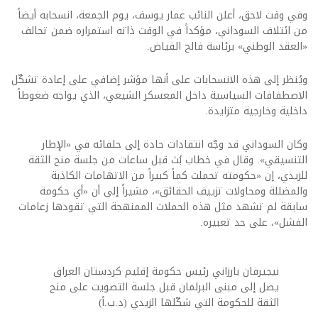
وفي وقت لاحق، أعلن النائب عمار يوسف، يوم الجمعة، انسحابه أيضاً
من ائتلاف السوداني، مؤكداً في الوقت ذاته استمراره ضمن تحالف
«العقد الوطني» برئاسة فالح الفياض.
ويُنظر إلى هذه الانسحابات على أنها مؤشر إضافي على إعادة تشكّل
الاصطفافات السياسية داخل المعسكر الشيعي، الذي يواجه ضغوطاً
داخلية وخارجية متزايدة.
وكان السوداني قد وجّه انتقادات حادة إلى حلفائه في «الإطار
التنسيقي». وقال في خطاب بُث قبل ساعات من جلسة منح الثقة
للزيدي، إن «حكومته تحملت كماً كبيراً من الاتهامات الكاذبة
والمضللة ومحاولات تزييف الحقائق»، مشيراً إلى أن «أي حكومة
سابقة لم تشهد مثل هذه الحملات الممنهجة التي تقودها زعامات
الفشل»، على حد تعبيره.
نيجيرفان بارزاني رئيس حكومة إقليم كردستان العراق
يصل إلى مبنى البرلمان قبل جلسة التصويت على منح
الثقة للحكومة التي شكّلها الزيدي (د.ب.أ)