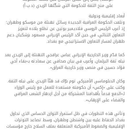
على منح الثقة للحكومة التي شكّلها الزيدي (د.ب.أ)
أبعاد إقليمية ودولية
وتلقت الحكومة العراقية الجديدة رسائل تهنئة من موسكو وطهران؛
إذ أعرب الرئيس الروسي فلاديمير بوتين عن تطلع بلاده لتعزيز
التعاون الثنائي، في حين أكد الرئيس الإيراني مسعود بزشكيان دعم
طهران لمسار التعاون الاستراتيجي مع بغداد.
كما قدّم وزير الخارجية الإيراني عباس عراقجي التهنئة إلى الزيدي بعد
نيله ثقة البرلمان، وأعرب في بيان صحافي عن سعادته بـ«بقاء أخي
فؤاد حسين في منصب وزير خارجية العراق».
وكان الدبلوماسي الأميركي توم برّاك قد هنّأ الزيدي على نيله الثقة.
وكتب على «إكس» أن حكومته مستعدة للعمل مع رئيس الوزراء
لـ«الدفع قدماً بأهدافنا المشتركة من أجل ازدهار الشعب العراقي
والقضاء على الإرهاب».
وتأتي هذه التطورات في ظل استمرار التوازن الحساس الذي تحاول
بغداد الحفاظ عليه بين واشنطن وطهران، وسط تصاعد التوترات
الإقليمية والضغوط الأميركية المتعلقة بملف السلاح خارج مؤسسات