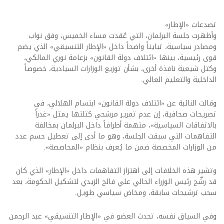
تصدعات «الإطار»
وأظهرت جلسة البرلمان، التي عُقدت مساء الخميس، وفق نواب
ومصادر سياسية، تبايناً واضحاً داخل «الإطار التنسيقي» الذي يضم
قوى رئيسية، بينها «ائتلاف دولة القانون» بزعامة نوري المالكي،
وكتل شيعية نافذة أخرى، بشأن توزيع الوزارات السيادية، خصوصاً
الداخلية والتعليم العالي.
وقالت النائبة عن «ائتلاف دولة القانون» ابتسام الهلالي، في
تصريحات صحافية، إن عدم تمرير مرشحي كتلتها يمثل «غدراً
بالاتفاقات السياسية»، متهمة أطرافاً داخل البرلمان بمخالفة
التفاهمات التي سبقت الجلسة، وهو ما أدى إلى تعطيل حسم عدد
من الوزارات المخصصة ضمن ما يُعرف بنظام «المحاصصة».
وتشير هذه الخلافات إلى اهتزاز التفاهمات داخل «الإطار» الذي كان
قد رشّح رئيس الوزراء الحالي علي فالح الزيدي لتشكيل الحكومة، بعد
سحب ترشيحات سابقة، ومخاض سياسي طويل.
وفي السياق نفسه، تحدث العضو في «الإطار التنسيقي» عبد الرحمن