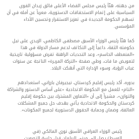
من جهته، هنّأ رئيس مجلس القضاء الأعلى فائق زيدان القوى
السياسية على إتمام الاستحقاقات الدستورية، معرباً عن أمله في أن
تسهم الحكومة الجديدة في تعزيز الاستقرار وتحسين الأداء
المؤسسي.
كما هنّأ رئيس الوزراء الأسبق مصطفى الكاظمي، الزيدي على نيل
حكومته الثقة، داعياً إلى التكاتف لدعم مسار الدولة في هذا
«المنعطف الحاسم»، وعد التحديات الراهنة تفرض مسؤولية تاريخية
لتعويض ما فات، وطي صفحة «التركة المريرة» الناتجة عن سنوات
غياب الرؤية، وسوء الإدارة التي أنهكت البلاد.
بدوره، أكد رئيس إقليم كردستان، نيجيرفان بارزاني، استعدادهم
«التام» للعمل مع الحكومة الاتحادية «على أساس الدستور والشراكة
والتوازن»، مشيراً إلى أن «التعاون المشترك بين حكومة إقليم
كردستان والحكومة الاتحادية يأتي بهدف حل جميع المشكلات
العالقة، وضمان وحماية الحقوق الدستورية لجميع المكونات».
رئيس الوزراء العراقي الأسبق نوري المالكي (في
الوسط) يصل إلى مبنى البرلمان قبل جلسة التصويت