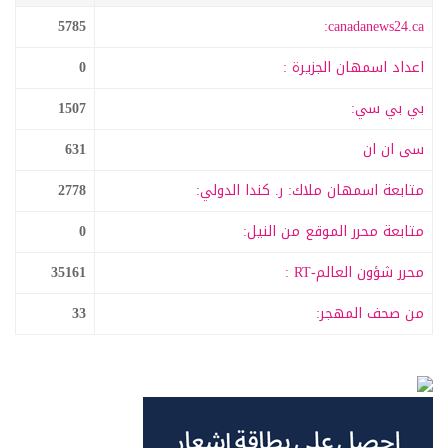
5785
canadanews24.ca:
اعداد اسمهان الجزيرة :
0
بي بي سي:
1507
سى ان ان
631
متابعة اسمهان ملاك: ر. كندا الدولي:
2778
متابعة محرر الموقع من النيل:
0
محرر شؤون العالم-RT :
35161
من صحف المهجر:
33