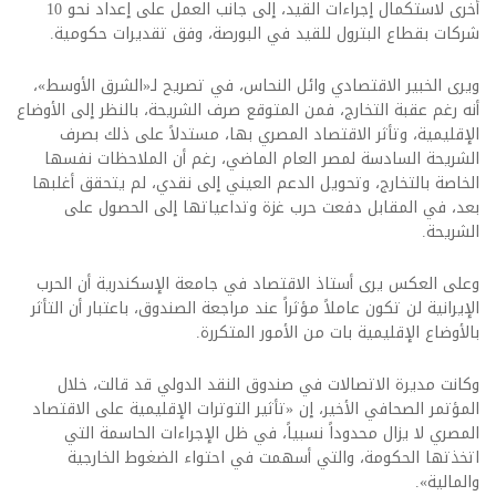
أخرى لاستكمال إجراءات القيد، إلى جانب العمل على إعداد نحو 10
شركات بقطاع البترول للقيد في البورصة، وفق تقديرات حكومية.
ويرى الخبير الاقتصادي وائل النحاس، في تصريح لـ«الشرق الأوسط»،
أنه رغم عقبة التخارج، فمن المتوقع صرف الشريحة، بالنظر إلى الأوضاع
الإقليمية، وتأثر الاقتصاد المصري بها، مستدلاً على ذلك بصرف
الشريحة السادسة لمصر العام الماضي، رغم أن الملاحظات نفسها
الخاصة بالتخارج، وتحويل الدعم العيني إلى نقدي، لم يتحقق أغلبها
بعد، في المقابل دفعت حرب غزة وتداعياتها إلى الحصول على
الشريحة.
وعلى العكس يرى أستاذ الاقتصاد في جامعة الإسكندرية أن الحرب
الإيرانية لن تكون عاملاً مؤثراً عند مراجعة الصندوق، باعتبار أن التأثر
بالأوضاع الإقليمية بات من الأمور المتكررة.
وكانت مديرة الاتصالات في صندوق النقد الدولي قد قالت، خلال
المؤتمر الصحافي الأخير، إن «تأثير التوترات الإقليمية على الاقتصاد
المصري لا يزال محدوداً نسبياً، في ظل الإجراءات الحاسمة التي
اتخذتها الحكومة، والتي أسهمت في احتواء الضغوط الخارجية
والمالية».