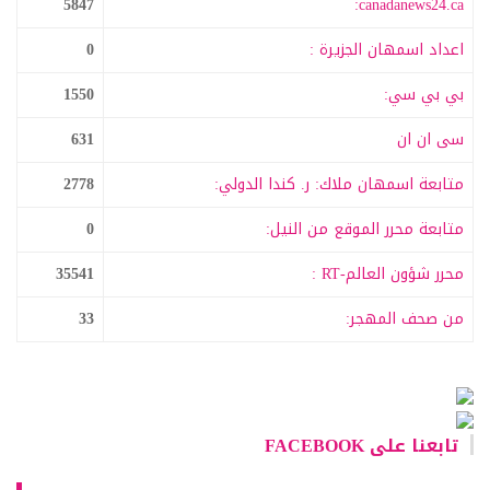
5847
canadanews24.ca:
اعداد اسمهان الجزيرة :
0
بي بي سي:
1550
سى ان ان
631
متابعة اسمهان ملاك: ر. كندا الدولي:
2778
متابعة محرر الموقع من النيل:
0
محرر شؤون العالم-RT :
35541
من صحف المهجر:
33
تابعنا على FACEBOOK