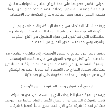
الدولي، تضمن حصولها على عدة قروض بمليارات الدولارات، مقابل
اتباع خطة وضعها الصندوق للإصلاح، تضمنت عدة محاور؛ من بينها:
تقليص الدعم، وتحرير سعر الصرف، وتخارج الحكومة من الاقتصاد.
ويعتقد أستاذ الاقتصاد في جامعة الإسكندرية، عاطف وليم، أن
الحكومة المصرية ستحصل على الشريحة النقدية بعد المراجعة، رغم
الملاحظات التي قد تكون لدى خبراء الصندوق في اتباع الحكومة
برنامجه، وفي مقدمتها محور التخارج من الاقتصاد.
ويشير وليم، في تصريح لـ«الشرق الأوسط»، إلى ظاهرة «التزاحم» في
الاقتصاد التي تعبّر عن وضع السوق في حال منافسة المؤسسات
الرسمية للمستثمرين في الاقتصاد الحر، مما يخلق بيئة تنافسية غير
متكافئة، ويجعل التخارج من الاقتصاد أحد شروط الصندوق للإصلاح
في مصر، متوقعاً أن تحققه الحكومة حتى لو بعد فترة.
مارة في أحد شوارع وسط القاهرة (الشرق الأوسط)
ويستمر تنفيذ مسار الطروحات الذي يستهدف قيد نحو 20 شركة
تابعة للشركات القابضة بوزارة قطاع الأعمال العام سابقاً في البورصة،
حيث تم قيد 12 شركة حتى الآن، فيما يجري حالياً تجهيز 8 شركات