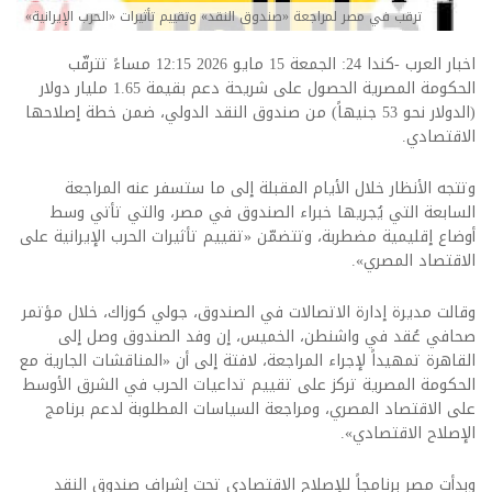
ترقب في مصر لمراجعة «صندوق النقد» وتقييم تأثيرات «الحرب الإيرانية»
اخبار العرب -كندا 24: الجمعة 15 مايو 2026 12:15 مساءً تترقّب
الحكومة المصرية الحصول على شريحة دعم بقيمة 1.65 مليار دولار
(الدولار نحو 53 جنيهاً) من صندوق النقد الدولي، ضمن خطة إصلاحها
الاقتصادي.
وتتجه الأنظار خلال الأيام المقبلة إلى ما ستسفر عنه المراجعة
السابعة التي يُجريها خبراء الصندوق في مصر، والتي تأتي وسط
أوضاع إقليمية مضطربة، وتتضمّن «تقييم تأثيرات الحرب الإيرانية على
الاقتصاد المصري».
وقالت مديرة إدارة الاتصالات في الصندوق، جولي كوزاك، خلال مؤتمر
صحافي عُقد في واشنطن، الخميس، إن وفد الصندوق وصل إلى
القاهرة تمهيداً لإجراء المراجعة، لافتة إلى أن «المناقشات الجارية مع
الحكومة المصرية تركز على تقييم تداعيات الحرب في الشرق الأوسط
على الاقتصاد المصري، ومراجعة السياسات المطلوبة لدعم برنامج
الإصلاح الاقتصادي».
وبدأت مصر برنامجاً للإصلاح الاقتصادي تحت إشراف صندوق النقد