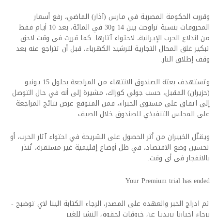
وقررت الحكومة المصرية في مارس (آذار) الماضي، رفع أسعار
المحروقات بنسبة تراوحت بين 14 و30 في المائة، بعد 10 أيام فقط
من اندلاع الحرب الإيرانية، لاحتواء آثارها. كما قررت في وقت لاحق
تبكير غلق المحال التجارية لترشيد الكهرباء، قبل أن تتراجع عنه بعد
وقف إطلاق النار.
وتستهدف بعثة الصندوق الانتهاء من المراجعة بحلول 15 يونيو
(حزيران) المقبل، حسب جولي كوزاك، مشيرة إلى أنه في حال التوصل
إلى اتفاق على مستوى الخبراء، فمن المتوقع عرض نتائج المراجعة
على المجلس التنفيذي للصندوق خلال الصيف.
ويقلّل الخبيران من أثر الحصول على الشريحة في احتواء آثار الحرب، أو
تحسين وضع الاقتصاد، في ظل أوضاع إقليمية غير مستقرة، تُنذر
بالانفجار في أي وقت.
Your Premium trial has ended
تم ادراج الخبر والعهده على المصدر، الرجاء الكتابة الينا لاي توضبح -
برجاء اخبارنا بريديا عن خروقات لحقوق النشر للغير