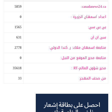
5859
canadanews24.ca:
اعداد اسمهان الجزيرة :
0
بي بي سي:
1565
سى ان ان
631
متابعة اسمهان ملاك: ر. كندا الدولي:
2778
متابعة محرر الموقع من النيل:
0
محرر شؤون العالم-RT :
35618
من صحف المهجر:
33