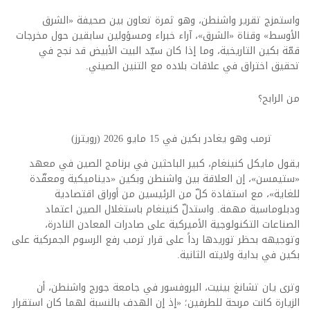
واستمزج تقرير واشنطن، وهو ثمرة تعاون بين صحيفة «الشرق
الأوسط» وقناة «الشرق»، آراء خبراء ومسؤولين سابقين حول مخرجات
قمّة بكين التاريخية، وما إذا كان سيّد البيت الأبيض قد نجح في
تحقيق اختراق في علاقات بلاده مع التنين الصيني.
من الرابح؟
ترمب وهو يغادر بكين في 15 مايو 2026 (رويترز)
يقول مايكل كنينغام، كبير الباحثين في برنامج الصين في معهد
«ستيمسن»، إن العلاقة بين واشنطن وبكين «ديناميكية ومعقّدة
للغاية»، مع استفادة كلّ من الرئيسين من أوراق اقتصادية
ودبلوماسية مهمة. واستدلّ كنينغام باستغلال الصين اعتماد
الصناعات التكنولوجية الأميركية على صادرات المعادن النادرة،
وتوجيهه بحظر توريدها رداً على قرار ترمب رفع الرسوم الجمركية على
بكين في بداية ولايته الثانية.
وترى يان تشانغ بينيت، البروفسور في جامعة جورج واشنطن، أن
الزيارة كانت مربحة للطرفين؛ «إذ إن الهدف بالنسبة لهما كان استقرار