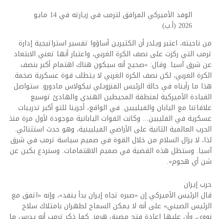
الوفد الأميركي المرافق لترمب في زيارته في 14 مايو
2026 (أ.ب)
من ناحيته، اعتبر ويلدر أن الكثيرين أساؤوا تفسير استراتيجية إدارة
ترمب التي ركزت على نصف الكرة الغربي، واعتبار أنها تعني الابتعاد
عن شرق آسيا. وقال: «صحيح أنه سيكون هناك اهتمام أكبر بنصف
الكرة الغربي، لكن نصف الكرة الغربي لا يتطلب قوة عسكرية ضخمة.
هذا ما رأيناه في حالة الرئيس الفنزويلي نيكولاس مادورو. ستواصل
القيادة الأميركية لمنطقة المحيطين الهندي والهادئ توسيع
علاقاتنا مع اليابان والفيليبين. في الواقع، أجرينا للتو أكبر تدريبات
عسكرية في الفليبين... وكانت القوات اليابانية موجودة لأول مرة منذ
الحرب العالمية الثانية على الأراضي الفيلبينية، وهو حدث استثنائي.
لذا، لا يزال السلام من خلال القوة في صميم سياسة ترمب في شرق
آسيا. وستظل هذه القضية في صميم الاهتمامات. وسنردع بكين عن
شن أي هجوم».
حرب إيران
قال الرئيس الأميركي إن «صبره تجاه إيران بدأ ينفد»، وإنه «اتفق مع
الرئيس الصيني» على أنه لا يمكن السماح لطهران بامتلاك ​سلاح
نووي، وأن عليها إعادة فتح مضيق هرمز. كما ذكر ترمب أنه يدرس ما