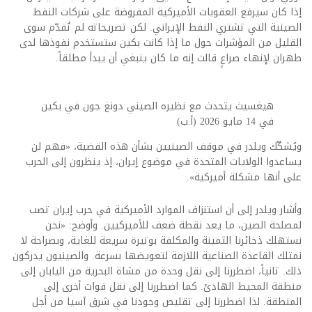
إذا كان سيرفع العقوبات الأميركية المفروضة على شركات النفط
الصينية التي تشتري النفط الإيراني. لكن تصريحاته لم تُقدّم سوى
القليل من المؤشرات حول ما إذا كانت بكين ستستخدم نفوذها لدى
طهران لإنهاء صراعٍ قالت إنه ما كان ينبغي أن يبدأ مطلقاً.
هيغسيث يتحدث مع نظيره الصيني دونغ جون في بكين
في 14 مايو 2026 (أ.ب)
ويُشكّك ويلدر في موقف الصينيين بشأن هذه القضية، «فهم لن
يساعدوا الولايات المتحدة في موضوع إيران، إذ ينظرون إلى الحرب
على أنها مشكلة أميركية».
وأشار ويلدر إلى أن استنزاف الموارد الأميركية في حرب إيران تصب
لمصلحة الصين، ما يعد نقطة ضعف للأميركيين. وأوضح: «نحن
نستهلك ذخائرنا الثمينة والمكلفة بوتيرة سريعة للغاية، وبصراحة لا
نمتلك القاعدة الصناعية اللازمة لتعويضها بسرعة. والصينيون يدركون
ذلك. ثانياً، اضطررنا إلى نقل وحدة من مشاة البحرية من اليابان إلى
منطقة المحيط الهادئ. كما اضطررنا إلى نقل قوات أخرى إلى
المنطقة. لذا اضطررنا إلى تقليص وجودنا في شرق آسيا من أجل