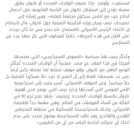
مستغرب». وأوضح: «إذا تصرفت الولايات المتحدة أو تايوان بطرق
معينة تؤدي إلى استقلال تايوان من الناحية القانونية، فإن احتمال
اندلاع حرب مع الصين سيكون مرتفعاً للغاية». وفي إشارة إلى
تصريحات ترمب وبيان وزارة الخارجية الصينية حول تايوان، قال كنينغام
إن اكتفاء الرئيس الأميركي بالاستماع «لم يمنح شي ما كان يريده،
على الأقل في هذه المرحلة»، خلافاً للمخاوف التي عبّر عنها عدد من
المشرّعين.
وتُذكّر بينيت هنا بسياسة «الغموض الاستراتيجي» التي تعتمدها
أميركا في هذا الملف عن قصد، معتبرةً أن الولايات المتحدة تُفضّل
الوضع الراهن مع تايوان، وهو موقف مشابه لما تفضله بكين أيضاً
على حد تقييمها، لافتة إلى أن الصين لا تريد حلاً عسكرياً للقضية بل
حلاً سياسياً. وعن الموقف الأميركي، تُشير بينيت إلى استراتيجية
الأمن القومي التي أصدرتها إدارة ترمب التي توضح مدى أهمية
تايوان بالنسبة للولايات المتحدة. وتضيف: «إنها تنتج نحو 80 في
المائة من أشباه الموصلات في العالم. وهي مهمة جداً للاقتصاد
الأميركي، وكذلك لاستراتيجيتنا العسكرية في منطقة المحيطين
الهندي والهادئ. وقد نصّت الاستراتيجية بوضوح شديد على عدم
اتخاذ أي تحركات أحادية الجانب من أي من الطرفين».