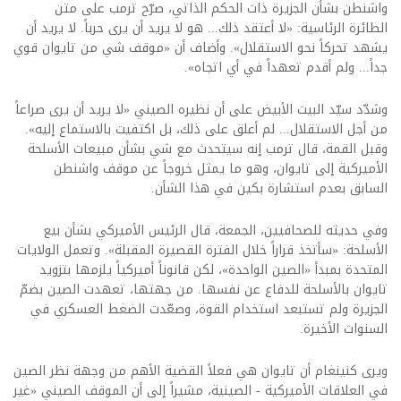
واشنطن بشأن الجزيرة ذات الحكم الذاتي، صرّح ترمب على متن
الطائرة الرئاسية: «لا أعتقد ذلك... هو لا يريد أن يرى حرباً. لا يريد أن
يشهد تحركاً نحو الاستقلال». وأضاف أن «موقف شي من تايوان قوي
جداً... ولم أقدم تعهداً في أي اتجاه».
وشدّد سيّد البيت الأبيض على أن نظيره الصيني «لا يريد أن يرى صراعاً
من أجل الاستقلال... لم أعلق على ذلك، بل اكتفيت بالاستماع إليه».
وقبل القمة، قال ترمب إنه سيتحدث مع شي بشأن مبيعات الأسلحة
الأميركية إلى تايوان، وهو ما يمثل خروجاً عن موقف واشنطن
السابق بعدم استشارة بكين في هذا الشأن.
وفي حديثه للصحافيين، الجمعة، قال الرئيس الأميركي بشأن بيع
الأسلحة: «سأتخذ قراراً خلال الفترة القصيرة المقبلة». وتعمل الولايات
المتحدة بمبدأ «الصين الواحدة»، لكن قانوناً أميركياً يلزمها بتزويد
تايوان بالأسلحة للدفاع عن نفسها. من جهتها، تعهدت الصين بضمّ
الجزيرة ولم تستبعد استخدام القوة، وصعّدت الضغط العسكري في
السنوات الأخيرة.
ويرى كنينغام أن تايوان هي فعلاً القضية الأهم من وجهة نظر الصين
في العلاقات الأميركية - الصينية، مشيراً إلى أن الموقف الصيني «غير