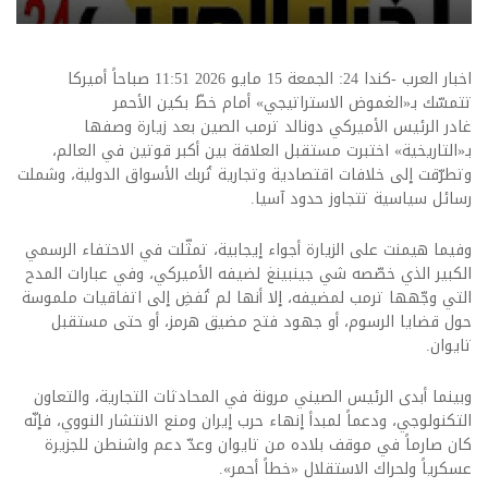
اخبار العرب -كندا 24: الجمعة 15 مايو 2026 11:51 صباحاً أميركا
تتمسّك بـ«الغموض الاستراتيجي» أمام خطّ بكين الأحمر
غادر الرئيس الأميركي دونالد ترمب الصين بعد زيارة وصفها
بـ«التاريخية» اختبرت مستقبل العلاقة بين أكبر قوتين في العالم،
وتطرّقت إلى خلافات اقتصادية وتجارية تُربك الأسواق الدولية، وشملت
رسائل سياسية تتجاوز حدود آسيا.
وفيما هيمنت على الزيارة أجواء إيجابية، تمثّلت في الاحتفاء الرسمي
الكبير الذي خصّصه شي جينبينغ لضيفه الأميركي، وفي عبارات المدح
التي وجّهها ترمب لمضيفه، إلا أنها لم تُفضِ إلى اتفاقيات ملموسة
حول قضايا الرسوم، أو جهود فتح مضيق هرمز، أو حتى مستقبل
تايوان.
وبينما أبدى الرئيس الصيني مرونة في المحادثات التجارية، والتعاون
التكنولوجي، ودعماً لمبدأ إنهاء حرب إيران ومنع الانتشار النووي، فإنّه
كان صارماً في موقف بلاده من تايوان وعدّ دعم واشنطن للجزيرة
عسكرياً ولحراك الاستقلال «خطاً أحمر».