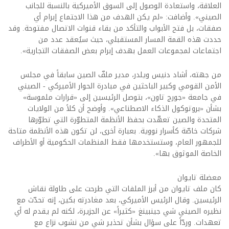
العلاقة، واستعادة الوصول إلى السوق الأميركية بالنسبة للجانب
الصيني». وأضافت: «لم يكن الهدف من هذا الاجتماع إبرام أي
صفقات، بل فتح الأبواب والتأكد من بقاء قنوات الاتصال مفتوحة. وقد
حددت هذه القمة المسار المستقبلي، حيث سيُعقد عدد من
اجتماعات لمجموعات العمل بهدف إبرام بعض الصفقات التجارية».
من جهته، أشاد دنيس ويلدر، مدير ملفّ الصين سابقاً في مجلس
الأمن القومي وكبير الباحثين في مبادرة الحوار الأميركي - الصيني
في جامعة «جورج تاون»، بتوصل الرئيسين إلى «قرارات ملموسة»
بشأن «بروتوكول الذكاء الاصطناعي». وأوضح أن كلاً من الولايات
المتحدة والصين تعهّدت بحفظ الأنظمة المتطوّرة التي تطوّرها
شركات خاصّة كأسرار نووية. بعبارة أخرى، لن تكون هذه الأنظمة متاحة
للجمهور العام، وستستخدمها فقط المنظمات الحكومية أو الأطراف
الخاصة الموثوق بها».
معضلة تايوان
كان ملف تايوان من أبرز الملفات التي طرحت على طاولة نقاش
الرئيسين. وقال الرئيس الأميركي، بعد مغادرته بكين، إنه تحدّث مع
نظيره الصيني شي جينبينغ «كثيراً» عن الجزيرة، لكنه لم يقدم له أي
تعهدات. وردّاً على سؤال بشأن تحذير شي من نشوب نزاع مع