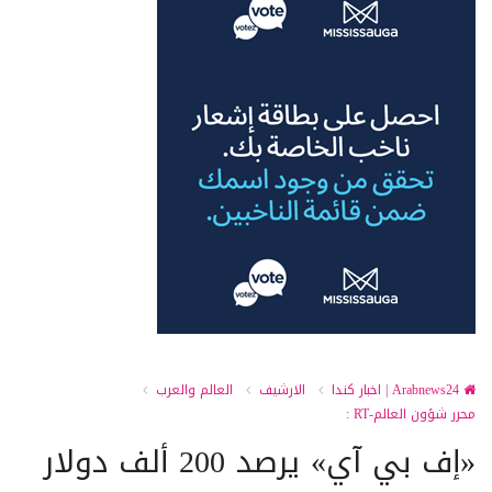
Arabnews24 | اخبار كندا
الارشيف
العالم والعرب
محرر شؤون العالم-RT :
«إف بي آي» يرصد 200 ألف دولار