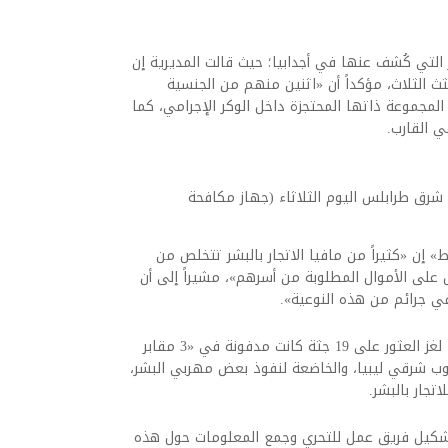
التي كُشف عنها في أجدابيا؛ حيث قالت المديرية إن
 الثلاث، مؤكداً أن «اثنين منهم من الجنسية
المجموعة ذاتها المحتجزة داخل الوكر الإجرامي، كما
ي القارب.
شرق طرابلس اليوم الثلاثاء (جهاز مكافحة
 إن «كثيراً من مافيا الاتجار بالبشر تتخلص من
لى الأموال المطلوبة من أسرهم»، مشيراً إلى أن
ي جرائم من هذه النوعية».
وكانت الأجهزة الأمنية قد فككت، العام الماضي، لغز العثور على 19 جثة كانت مدفونة في «3 مقابر
وب شرقي ليبيا، والخاضعة لنفوذ بعض مهربي البشر،
تجار بالبشر.
م تشكيل فريق عمل للتحري وجمع المعلومات حول هذه