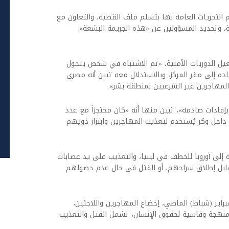
 التحريات العامة بها بتسلم ملف القضية، والتعاون مع
 وتحديد المسؤولين عن «هذه الجريمة البشعة».
عيل الدوريات الأمنية، «تم الاشتباه في شخص يتجول
ده إلى مقر المركز، وبالاستدلال معه تبين أنه مصري
المهاجرين غير الشرعيين بمنطقة بشر».
إفادات صادمة»، تبين منها أنه «كان محتجزاً مع عدد
اخل وكر يُستخدم لتعذيب المهاجرين وابتزاز ذويهم
 إلى أوروبا للخطف في ليبيا، والتعذيب على يد عصابات
مقابل إطلاق سراحهم، أو القتل في حال عدم حصولهم
دت الأمم المتحدة في تقرير نشرته في 17 فبراير (شباط) الماضي، إخضاع المهاجرين واللاجئين،
ممنهجة وقاسية لحقوق الإنسان، تشمل القتل والتعذيب