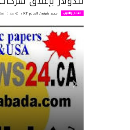
للدولار بإغلاق شركات
العالم والعرب
محرر شؤون العالم-RT :
منذ 3 أشهر