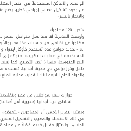
الواقعة، والأماكن المستخدمة في احتجاز المها
عن وجود تشكيل عصابي إجرامي خطير، يضم عناص
والاتجار بالبشر».
«تحرير 120 مهاجراً»
مهاجراً غير نظامي من جنسيات مختلفة، رجالاً و
تم «تحديد مواقع عدة تُستخدم كأوكار لإيواء وت
البحر المتوسط، منها 3 تحت ال
داخل وكر إجرامي في مدينة أجدابيا، يُستخدم في
والمواد الخام اللازمة لبناء القوارب محلية الصنع».
جوازات سفر لمواطنين من مصر وبنغلاديش 
الشاطئ قرب أجدابيا (مديرية أمن أجدابيا)
ويعتبر التقرير الأممي أن المهاجرين «يتعرضون 
في ذلك الاستعباد والتعذيب والتشغيل القسري، 
الجنسي، والابتزاز مقابل فدية. فضلاً عن مصادر