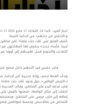
و«التخلص من جثثهم» في أجدابيا الليبية
كشف العثور على ثلاث جثث ملقاة على شاطئ الب
ليبيا، مأساة جديدة يتعرض لها المهاجرون غير 
للتعذيب والتجويع قبيل تهريبهم إلى أوروبا عبر 
قارب خشبي قيد التجهيز داخل مصنع عثر عل
لـ«الجيش الوطني»، حول وجود ثلاث جثث ملقاة عل
قارب قذفه البحر على الشاطئ. وقالت المديرية إن 
انتقلت إلى مكان الواقعة، «ليعثروا بالفعل عل
لأشخاص من بنغلاديش، وخمسة لمواطنين مصري