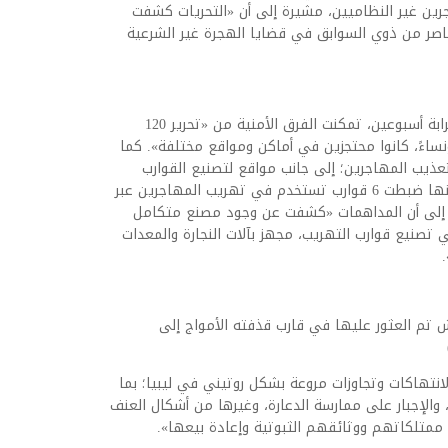
جرين غير النظاميين، مشيرة إلى أن «التحريات كشفت
ر من ذوي السوابق في قضايا الهجرة غير الشرعية
وأوضحت المديرية أنه بعد عمل متواصل استمر قرابة أسبوعين، تمكنت الفرق الأمنية من «تحرير 120
نساءً، كانوا محتجزين في أماكن ومواقع مختلفة». كما
عذيب المهاجرين؛ إلى جانب مواقع لتصنيع القوارب
المستخدمة في عمليات التهريب»، منوهة إلى أنها ضبطت 6 قوارب تستخدم في تهريب المهاجرين عبر
تصنيع. كما لفتت إلى أن المداهمات «كشفت عن وجود مصنع متكامل
 تصنيع قوارب التهريب، مجهز بآلات النجارة والمعدات
تم العثور عليها في قارب قذفته الأمواج إلى
لانتهاكات وتجاوزات مروعة بشكل روتيني في ليبيا؛ بما
والإجبار على ممارسة الدعارة، وغيرها من أشكال العنف
ة ممتلكاتهم ووثائقهم الثبوتية وإعادة بيعها».