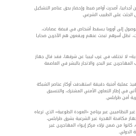
ن أجدابيا، أصدرت أوامر ضبط وإحضار بحق عناصر التشكيل
 الجثث على الطبيب الشرعي.
الوصول إلى أوروبا يسقط أشخاص في قبضة عصابات،
ت، تظل أسرهم تبحث عنهم ويقعون هم الآخرين ضحايا
ة» لا تختلف في غرب ليبيا عن شرقها، فقد قال جهاز
المهاجرين عبر البحر، والاتجار بالبشر في العاصمة
فيذ عملية أمنية دقيقة استهدفت أوكار عناصر الشبكة
أتي في إطار التعاون الأمني المشترك، والتنسيق
رية أمن طرابلس.
ر النظاميين عبر برنامج «العودة الطوعية» الذي ترعاه
جهاز مكافحة الهجرة غير الشرعية بشرق طرابلس،
نسية المصرية، كانوا من ضمن نزلاء مركز إيواء المهاجرين غير
 الدولي.