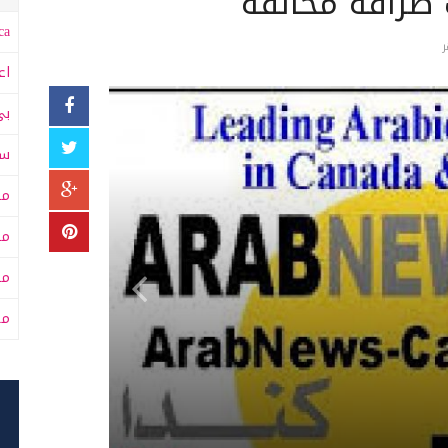
 صرافة مخالفة
a:
اع
بي
سى
مت
مت
مح
من