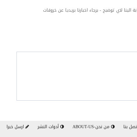
ة الينا لاي توضبح - برجاء اخبارنا بريديا عن خروقات
صل بنا
من نحن-ABOUT-US
أدوات النشر
ارسل خبرا