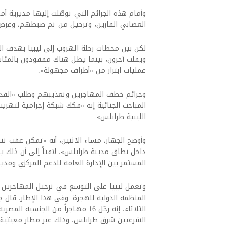
وأمام هذه الجرائم التي توصّلت إليها مديرية أم
العصابي الفارين، وترحيل من تم ضبطهم، وعرض
لكن بين محطات رحلة الهروب إلى ليبيا بهدف 
ويفلت آخرون، بينما يظل هناك مفقودون بالمئا
عمليات ابتزاز من «أطراف مجهولة».
وجرائم خطف المهاجرين وتعذيبهم وطلب «الفدي
المباحث الجنائية إنه «فكك شبكة إجرامية لتهريب 
الليبية طرابلس».
وأوضح الجهاز، مساء الاثنين، أنه «تمكن عقب تن
داخل نطاق مدينة طرابلس»، لافتاً إلى أن ذلك ي
المستمر بين الإدارة العامة للدعم المركزي ومدي
وتعمل ليبيا على التوسع في ترحيل المهاجرين غي
المنظمة الدولية للهجرة. وفي هذا الإطار، قال 
الثلاثاء، إنه رحّل 16 مهاجراً من الج
الشرعيين شرق طرابلس، وذلك عبر مطار معيتيقة