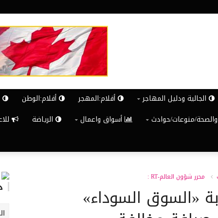
الجالية ودليل المهاجر
أقلام:المهجر
أقلام:الوطن
ش
والصحة/منوعات/حوادث
أسواق واعمال
الرياضة
للاعلان G
محرر شؤون العالم-RT :
د
بة «السوق السوداء»
ال