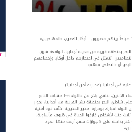
اخبار العرب -كندا 24: الثلاثاء 12 مايو 2026 11:15 صباحاً بينهم مصريون... أوكار لتعذيب «المهاجرين»
حر بمنطقة قريبة من مدينة أجدابيا، الواقعة شرق
تا
النظاميين، تتمثل في احتجازهم داخل أوكار، وإخضاعهم
البحر، أو «التخلص منهم».
يه في أجدابيا (مديرية أمن أجدابيا)
وبدأت القصة بحسب رواية مديرية أمن أجدابيا، مساء الاثنين، بتلقي بلاغ من «اللواء 166 مشاة» التابع
ى شاطئ البحر بمنطقة بشر القريبة من أجدابيا، بجوار
اللواء امبارك بوحرارة، مدير المديرية، كلّف قوة أمنية
ى ثلاث جثث لأشخاص فارقوا الحياة في ظروف مأساوية،
إضافة إلى قارب مرمي على الشاطئ؛ وبتفتيشه عُثر بداخله على 9 جوازات سفر، أربعة منها تعود
ين».