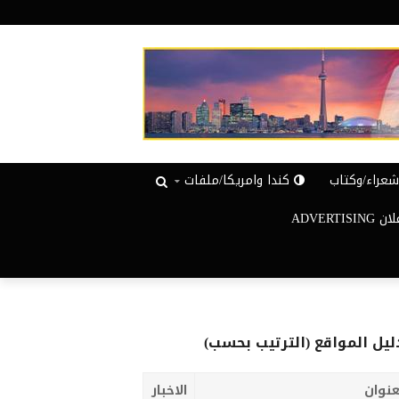
عراء/وكتاب
كندا وامريكا/ملفات
ADVERTISIN
ليل المواقع (الترتيب بحسب)
عنوان
الاخبار