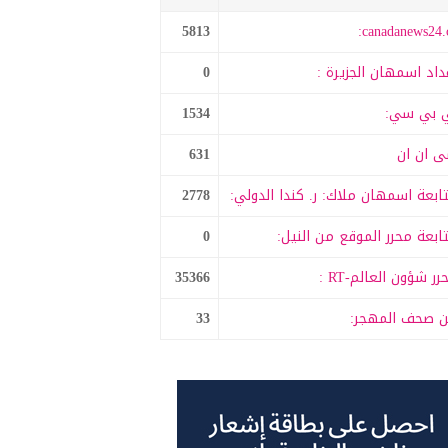
5813
canadanews24.c
داد اسمهان الجزيرة :
0
 بي سي:
1534
 ان ان
631
ابعة اسمهان ملاك: ر. كندا الدولي:
2778
ابعة محرر الموقع من النيل:
0
رر شؤون العالم-RT :
35366
 صحف المهجر:
33