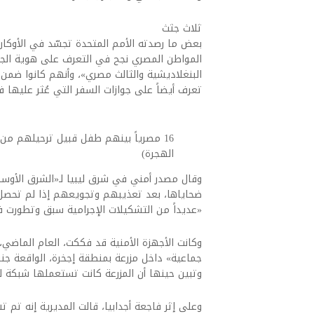
ثلاث جثث
بعض ما رصدته الأمم المتحدة تجسّد في الأوكار 
المواطن المصري نجح في التعرف على هوية الجثث
البنغلاديشية والثالث مصري»، وأنهم كانوا ضمن 
تعرف أيضاً على جوازات السفر التي عُثر عليها ف
16 مصرياً بينهم طفل قبيل ترحيلهم من 
الهجرة)
وقال مصدر أمني في شرق ليبيا لـ«الشرق الأوسط»
ضحاياها، بعد تعذيبهم وتجويعهم إذا لم تحصل ع
«عديداً من التشكيلات الإجرامية سبق وتطورت ف
جماعية» داخل مزرعة بمنطقة إجخرة، الواقعة جن
وتبين حينها أن المزرعة كانت تستعملها شبكة للا
وعلى إثر فاجعة أجدابيا، قالت المديرية إنه ت