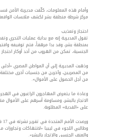
وأمام هذه المعلومات، كلّفت مديرية الأمن قسم
مركز شرطة منطقة بشر لكشف ملابسات الواقعة،
احتجاز وتعذيب
تقول المديرية إنه مع بداية عمليات التحري وتف
بمنطقة بشر، وقد بدا مرهقاً، فتم توقيفه واقتيا
الجنسية، تمكن من الهروب من أحد أوكار احتجاز 
وذهبت المديرية إلى أن المواطن المصري «أدلى ب
من المصريين، وآخرين من جنسيات أخرى مختلفة د
من أجل الحصول على الأموال».
وعادة ما يتعرض المهاجرون الراغبون في الهجرة
الاتجار بالبشر، ومساومة أسرهم على الأموال 
على «الفدية» المطلوبة.
ورص
وطالبي اللجوء في ليبيا «لانتهاكات وتجاوزات 
والعنف الجنسي والاتجار بالبشر».