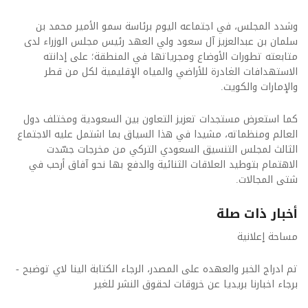
وشدد المجلس، في اجتماعه اليوم برئاسة سمو الأمير محمد بن
سلمان بن عبدالعزيز آل سعود ولي العهد رئيس مجلس الوزراء لدى
متابعته تطورات الأوضاع ومجرياتها في المنطقة؛ على إدانته
الاستهدافات الغادرة للأراضي والمياه الإقليمية لكل من قطر
والإمارات والكويت.
كما استعرض مستجدات تعزيز التعاون بين السعودية ومختلف دول
العالم ومنظماته، مشيدا في هذا السياق بما اشتمل عليه الاجتماع
الثالث لمجلس التنسيق السعودي التركي من مخرجات جسّدت
الاهتمام بتوطيد العلاقات الثنائية والدفع بها نحو آفاق أرحب في
شتى المجالات.
أخبار ذات صلة
مساحة إعلانية
تم ادراج الخبر والعهده على المصدر، الرجاء الكتابة الينا لاي توضبح -
برجاء اخبارنا بريديا عن خروقات لحقوق النشر للغير