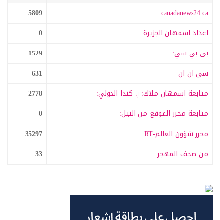
5809
canadanews24.ca:
اعداد اسمهان الجزيرة :
0
بي بي سي:
1529
سى ان ان
631
متابعة اسمهان ملاك: ر. كندا الدولي:
2778
متابعة محرر الموقع من النيل:
0
محرر شؤون العالم-RT :
35297
من صحف المهجر:
33