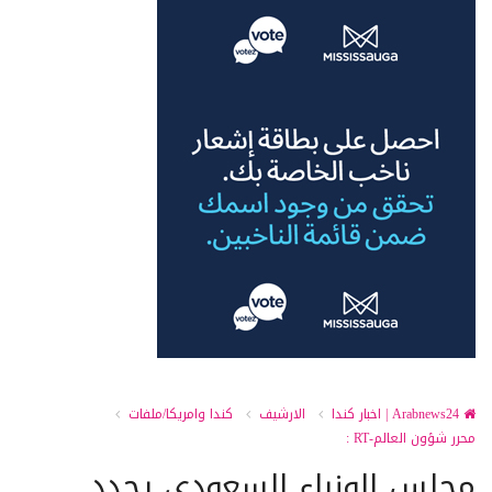
Arabnews24 | اخبار كندا
الارشيف
كندا وامريكا/ملفات
محرر شؤون العالم-RT :
مجلس الوزراء السعودي يجدد