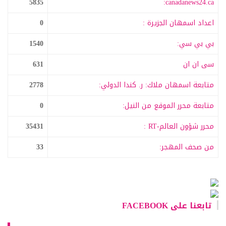
5835
canadanews24.ca:
اعداد اسمهان الجزيرة :
0
بي بي سي:
1540
سى ان ان
631
متابعة اسمهان ملاك: ر. كندا الدولي:
2778
متابعة محرر الموقع من النيل:
0
محرر شؤون العالم-RT :
35431
من صحف المهجر:
33
تابعنا على FACEBOOK