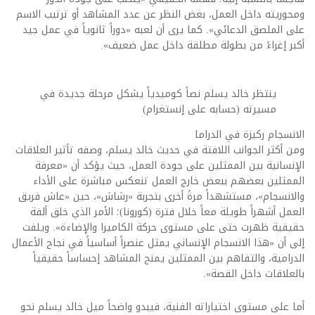
ومحوريته داخل العمل، بغض النظر عن عدد المشاهد أو ترتيب الاسم
على الملصق الدعائي». كما يرى أن لعبه «دوراً ثانوياً في عمل جيد
أكبر إغراءً من بطولة مطلقة داخل عمل ضعيف».
ينتظر خالد يسلم نصاً كوميدياً يشكل مرحلة جديدة في
مسيرته (حسابه على إنستغرام)
الانسجام ركيزة في الدراما
ومن أكثر الجوانب اللافتة في حديث خالد يسلم، وصفه تأثير العلاقات
الإنسانية بين الممثلين على جودة العمل، حيث يؤكد أن «معرفة
الممثلين بعضهم ببعض خارج العمل تنعكس مباشرة على الأداء
والانسجام»، مستشهداً مرةً أخرى بتجربة «رشاش»، حين «عاش فريق
العمل أشهراً طويلة معاً خلال فترة (كورونا)؛ الأمر الذي خلق ألفة
حقيقية ظهرت حتى على مستوى حركة الكاميرا والإضاءة». ويلفت
إلى أن «هذا الانسجام الإنساني يمثل عنصراً أساسياً في نجاح الأعمال
الدرامية، والتفاهم بين الممثلين يمنح المشاهد إحساساً حقيقياً
بالعلاقات داخل القصة».
أما على مستوى اختياراته الفنية، فيبدو واضحاً ميل خالد يسلم نحو