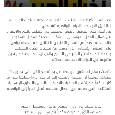
اخبار العرب -كندا 24: الثلاثاء 12 مايو 2026 10:51 صباحاً خالد يسلم
لـ«الشرق الأوسط»: الدراما الواقعية تشبهني
بين أحياء جدة الصاخبة، وتجربة الوظيفة في منطقة نائية، والانتقال
بين دهاليز العمل المؤسسي... تشكّلت شخصية الممثل السعودي
خالد يسلم بعيداً عن المسار التقليدي للفنانين؛ مما يجعله يراهن
على المخزون الإنساني الذي جمعه من محطات الحياة المختلفة
والتقاطاته تفاصيل البشر في الشارع والميدان، لتجسيدها عبر أدوار
متنوعة في الدراما الاجتماعية المحليّة.
يتحدث يسلم لـ«الشرق الأوسط» عن رحلته مع الفن التي تجاوزت 10
سنوات، موضحاً أن التمثيل بالنسبة إليه لم يكن قراراً مفاجئاً بقدر ما
كان تراكماً طويلاً من المراقبة والاحتكاك بالناس والتجارب الإنسانية
المختلفة، التي جعلته يرى المجال بفلسفة تميل كثيراً إلى الواقعية.
خالد يسلم في دور «المقدم ماجد» بمسلسل «حفرة
جهنم» الذي بدأ عرضه مؤخراً (إم بي سي - MBC)