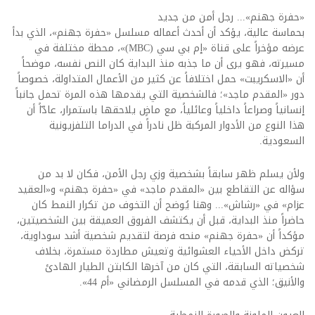
«حفرة جهنم»... رجل أمن من جديد
بحماسة عالية، يؤكد أن أحدث أعماله مسلسل «حفرة جهنم»، الذي بدأ
عرضه مؤخراً على قناة «إم بي سي (MBC)»، محطة مختلفة في
مسيرته، فهو يرى أن ما جذبه منذ البداية كان النص نفسه، موضحاً
أن «الاسكريبت» حمل اختلافاً عن كثير من الأعمال المتداولة، خصوصاً
دور «المقدم ماجد»؛ فالشخصية التي يقدمها هذه المرة تحمل جانباً
إنسانياً وصراعاً داخلياً وعائلياً، مع ماضٍ يلاحقها باستمرار، عادّاً أن
هذا النوع من الأدوار المركبة ظل نادراً في الدراما التلفزيونية
السعودية.
ولأن يسلم ظهر سابقاً بشخصية وزي رجل الأمن، فكان لا بد من
سؤاله عن التقاطع بين «المقدم ماجد» في «حفرة جهنم» و«العقيد
عزام» في «رشاش»... وهنا يُوضح أن التخوف من تكرار النمط كان
حاضراً منذ البداية، قبل أن يكتشف الفروق العميقة بين الشخصيتين،
مؤكداً أن «حفرة جهنم» منحه فرصة لتقديم شخصية أشد سوداوية،
تركض داخل الأحياء العشوائية وتعيش مطاردة مستمرة، بخلاف
شخصياته السابقة، التي كان من آخرها الكابتن الطيار الهادئ
والأنيق؛ الذي قدمه في المسلسل الرمضاني «أم 44».