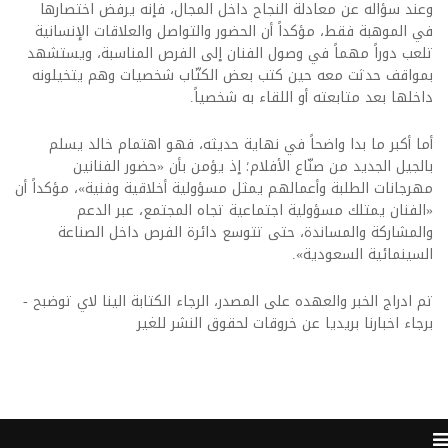
وعند سؤاله عن معادلة النجاح داخل المجال، فإنه يرفض اختصارها
في الموهبة فقط، مؤكداً أن الحضور والتواصل والعلاقات الإنسانية
تلعب دوراً مهماً في وصول الفنان إلى الفرص المناسبة، ويستشهد
بمواقف حدثت معه حين كتب بعض الكتّاب شخصيات وهم يتخيلونه
داخلها بعد متابعته أو اللقاء به شخصياً.
أما أكبر ما بدا واضحاً في نهاية حديثه، فهو اهتمام خالد يسلم
بالجيل الجديد من صنّاع الأفلام؛ إذ يؤمن بأن «حضور الفنانين
مهرجانات الطلبة وأعمالهم يمثل مسؤولية أخلاقية وفنية»، مؤكداً أن
«الفنان يمتلك مسؤولية اجتماعية تجاه المجتمع، عبر الدعم
والمشاركة والمساندة، حتى تتوسع دائرة الفرص داخل الصناعة
السينمائية السعودية».
تم ادراج الخبر والعهده على المصدر، الرجاء الكتابة الينا لاي توضبح -
برجاء اخبارنا بريديا عن خروقات لحقوق النشر للغير