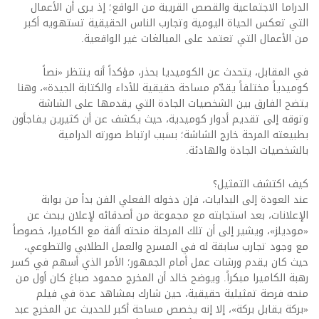
الدراما الاجتماعية والقصص القريبة من الواقع؛ إذ يرى أن الأعمال
التي تعكس الحياة اليومية وتجارب الناس الحقيقية تستهويه أكبر
من الأعمال التي تعتمد على المبالغات غير الواقعية.
في المقابل، يتحدث عن الكوميديا بحذر، مؤكداً أنه ينتظر «نصاً
كوميدياً مختلفاً يقدّم مساحة حقيقية للأداء والكتابة الجيدة»، وهنا
يتضح الفارق بين الشخصيات الجادة التي يقدمها على الشاشة
وتوقه إلى تقديم أدوار كوميدية، حيث يكشف عن أن كثيرين يفاجأون
بطبيعته المرحة خارج الشاشة؛ بسبب ارتباط صورته الدرامية
بالشخصيات الجادة والهادئة.
كيف اكتشف التمثيل؟
عند العودة إلى البدايات، فإن دخوله الفعلي الفن بدأ من بوابة
الإعلانات، بعد استجابته مع مجموعة من أصدقائه لإعلان يبحث عن
«موديلز»، ويشير إلى أن تلك المرحلة منحته ألفة مع الكاميرا، خصوصاً
مع وجود تجارب سابقة له في المسرح والعمل الطلابي والتطوعي،
حيث كان يقدم ورشات عمل أمام الجمهور؛ الأمر الذي أسهم في كسر
رهبة الكاميرا مبكراً. ويوضح خالد أن المخرج محمود صباغ كان أول من
منحه فرصة تمثيلية حقيقية، حين شارك بمشاهد عدة في فيلم
«بركة يقابل بركة»، إلا إنه يخصص مساحة أكبر للحديث عن المخرج عبد