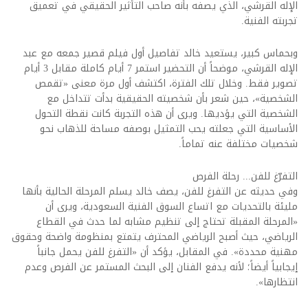
الإله القرشي، الذي يصفه بأنه صاحب التأثير الحقيقي في تعميق
تجربته الفنية.
وبحماس كبير، يستعيد خالد تفاصيل أول فيلم قصير جمعه مع عبد
الإله القرشي، موضحاً أن التحضير استمر 7 أيام كاملة مقابل 3 أيام
تصوير فقط. وخلال تلك الفترة، اكتشف أول مرة معنى «تقمص
الشخصية»، حين شعر بأن شخصيته الحقيقية بدأت تتداخل مع
الشخصية التي يؤديها. ويرى أن هذه التجربة كانت نقطة التحول
الأساسية التي جعلته يحب التمثيل بوصفه مساحة للذهاب نحو
شخصيات مختلفة عنه تماماً.
التفرّغ للفن... رحلة الفرص
وفي حديثه عن التفرغ للفن، يصف خالد يسلم المرحلة الحالية بأنها
مليئة بالتحديات مع اتساع السوق الفنية السعودية، ويرى أن
«المرحلة المقبلة تحتاج إلى تنظيم مشابه لما حدث في القطاع
الرياضي، حيث أصبح الرياضي المحترف يتمتع بمنظومة واضحة وحقوق
مهنية محددة». في المقابل، يؤكد أن «التفرغ للفن يحمل جانباً
إيجابياً أيضاً؛ لأنه يدفع الفنان إلى البحث المستمر عن الفرص وعدم
انتظارها».