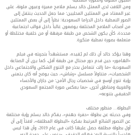
العيون الملونة والصورة النمطية
ومن اللافت لدى الممثل خالد يسلم ملامح مميزة وعيون ملونة، على
غير المعتاد في الممثلين المحليين؛ مما جعل الحديث ينتقل إلى
الصور النمطية داخل الدراما السعودية؛ نظراً إلى أن بعض الممثلين
من أصحاب الملامح المختلفة يوضعون غالباً داخل قوالب اجتماعية
محددة، كأن يكون الشخص من طبقة مرفهة أو من خلفية مختلطة أو
متعلمة بصورة نمطية متكررة.
وهنا يؤكد خالد أن ذلك لم يُقيده، مستشهداً بتجربته في فيلم
«الهامور» حين قدم دور محتال من طبقة أقل، كما يرى أن الصناعة
السعودية «ما زالت تتعامل بحذر مع التنوع الشكلي والاجتماعي داخل
الشخصيات»، متناولاً مسلسل «رشاش»، حيث يوضح أنه كان يتمنى
رؤية تنوع أوسع في شخصيات رجال الأمن؛ من جازان والأحساء
والغربية ومناطق أخرى، «بما يعكس صورة المجتمع السعودي
الحقيقي بتنوعه».
البطولة... منظور مختلف
وفي حديثه عن بطولة «حفرة جهنم»، يقدّم خالد يسلم رؤية مختلفة
عن التصور الشائع المرتبط بفكرة «البطولة المطلقة»، لافتاً إلى أن
أول بطولة مطلقة حصل عليها كانت في عام 2019، وأن هذا ليس
هاجساً بالنسبة إليه؛ فهمّه الحقيقي «ينصب على جودة الدور