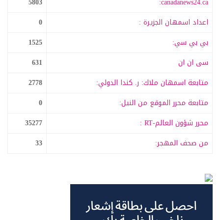
5803
canadanews24.ca:
اعداد اسمهان الجزيرة :
0
بي بي سي:
1525
سى ان ان
631
متابعة اسمهان ملاك: ر. كندا الدولي:
2778
متابعة محرر الموقع من النيل:
0
محرر شؤون العالم-RT :
35277
من صحف المهجر:
33