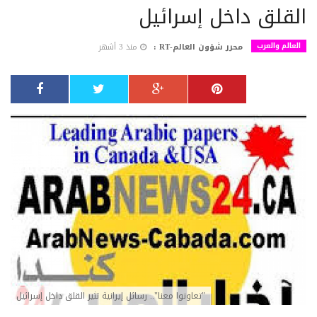
القلق داخل إسرائيل
العالم والعرب
محرر شؤون العالم-RT :
منذ 3 أشهر
"تعاونوا معنا".. رسائل إيرانية تثير القلق داخل إسرائيل