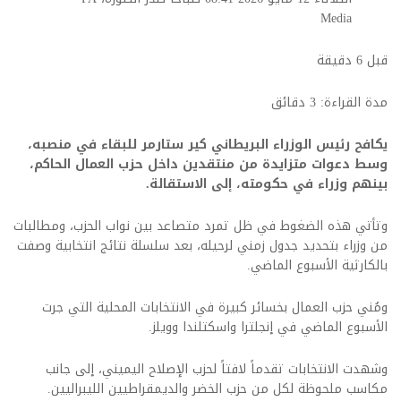
Media
قبل 6 دقيقة
مدة القراءة: 3 دقائق
يكافح رئيس الوزراء البريطاني كير ستارمر للبقاء في منصبه،
وسط دعوات متزايدة من منتقدين داخل حزب العمال الحاكم،
بينهم وزراء في حكومته، إلى الاستقالة.
وتأتي هذه الضغوط في ظل تمرد متصاعد بين نواب الحزب، ومطالبات
من وزراء بتحديد جدول زمني لرحيله، بعد سلسلة نتائج انتخابية وصفت
بالكارثية الأسبوع الماضي.
ومُني حزب العمال بخسائر كبيرة في الانتخابات المحلية التي جرت
الأسبوع الماضي في إنجلترا واسكتلندا وويلز.
وشهدت الانتخابات تقدماً لافتاً لحزب الإصلاح اليميني، إلى جانب
مكاسب ملحوظة لكل من حزب الخضر والديمقراطيين الليبراليين.