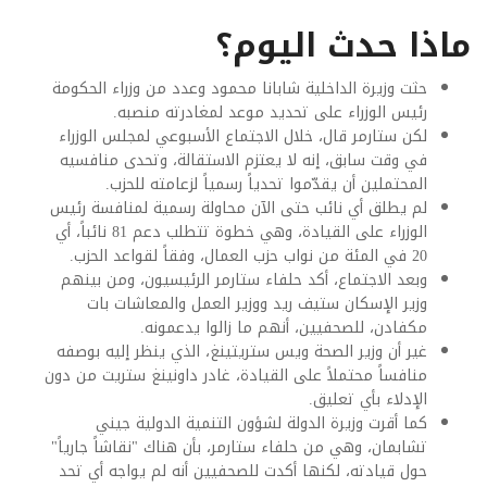
ماذا حدث اليوم؟
حثت وزيرة الداخلية شابانا محمود وعدد من وزراء الحكومة
رئيس الوزراء على تحديد موعد لمغادرته منصبه.
لكن ستارمر قال، خلال الاجتماع الأسبوعي لمجلس الوزراء
في وقت سابق، إنه لا يعتزم الاستقالة، وتحدى منافسيه
المحتملين أن يقدّموا تحدياً رسمياً لزعامته للحزب.
لم يطلق أي نائب حتى الآن محاولة رسمية لمنافسة رئيس
الوزراء على القيادة، وهي خطوة تتطلب دعم 81 نائباً، أي
20 في المئة من نواب حزب العمال، وفقاً لقواعد الحزب.
وبعد الاجتماع، أكد حلفاء ستارمر الرئيسيون، ومن بينهم
وزير الإسكان ستيف ريد ووزير العمل والمعاشات بات
مكفادن، للصحفيين، أنهم ما زالوا يدعمونه.
غير أن وزير الصحة ويس ستريتينغ، الذي ينظر إليه بوصفه
منافساً محتملاً على القيادة، غادر داونينغ ستريت من دون
الإدلاء بأي تعليق.
كما أقرت وزيرة الدولة لشؤون التنمية الدولية جيني
تشابمان، وهي من حلفاء ستارمر، بأن هناك "نقاشاً جارياً"
حول قيادته، لكنها أكدت للصحفيين أنه لم يواجه أي تحد