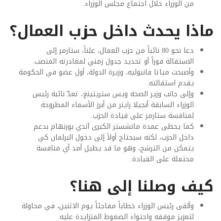
من الوزراء خلال اجتماع مجلس الوزراء.
ماذا يحدث داخل حزب العمال؟
دعا نحو 80 نائباً من حزب العمال، علناً، ستارمر إلى
الاستقالة فوراً أو تحديد جدول زمني لمغادرته المنصب.
وأصبحت مياتا فانبوليه، وزيرة الدولة، أول عضو في الحكومة
يقدم استقالته.
وإلى جانب وزير الصحة ويس ستريتينغ، تعدّ نائبة رئيس
الوزراء السابقة أنجيلا راينر من أبرز الأسماء المطروحة
لمنافسة ستارمر على قيادة الحزب.
كما يحظى عمدة مانشستر الكبرى آندي بورنهام بدعم
داخل الحزب، لكنه سيحتاج أولاً إلى دخول البرلمان كي
يتمكن من الترشح، وهو ما قد يطيل أمد أي منافسة
محتملة على القيادة.
كيف وصلنا إلى هنا؟
وألقى رئيس الوزراء خطاباً مفاجئاً يوم الاثنين، في محاولة
لتعزيز موقفه واحتواء الضغوط المتزايدة عليه.