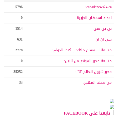
5796
canadanews24.ca:
اعداد اسمهان الجزيرة :
0
بي بي سي:
1514
سى ان ان
631
متابعة اسمهان ملاك: ر. كندا الدولي:
2778
متابعة محرر الموقع من النيل:
0
محرر شؤون العالم-RT :
35252
من صحف المهجر:
33
تابعنا على FACEBOOK