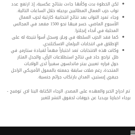
لكن الخطوة بدت وكأنها جاءت بنتائج عكسية، إذ ارتفع عدد
نواب حزب العمال المطالبين برحيله خلال الساعات التالية.
وجاء تمرد النواب بعد نتائج انتخابية كارثية لحزب العمال
الأسبوع الماضي، خسر فيها نحو 1500 مقعد في المجالس
المحلية في أنحاء إنجلترا.
كما فقد الحزب السلطة في ويلز، وسجل أسوأ نتيجة له على
الإطلاق في انتخابات البرلمان الاسكتلندي.
وكانت هذه الانتخابات تعد اختباراً مهماً لقيادة ستارمر، في
ظل تراجع حاد في نتائج استطلاعات الرأي، والجدل المثار
حول قراره تعيين بيتر ماندلسون سفيراً لدى الولايات
المتحدة، رغم صلات سابقة جمعته بالممول الأمريكي الراحل
جيفري إبستين، المدان بارتكاب جرائم جنسية.
تم ادراج الخبر والعهده على المصدر، الرجاء الكتابة الينا لاي توضبح -
برجاء اخبارنا بريديا عن خروقات لحقوق النشر للغير