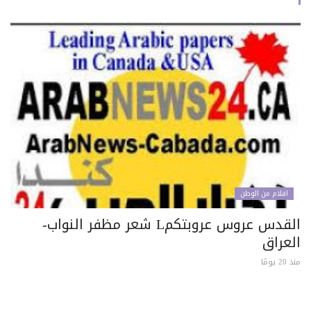
اقلام من الوطن
القدس عروس عروبتكمL شعر مظفر النواب-
لعراق
 يومًا