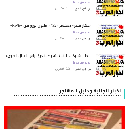
العالم من حولنا
بي بي سي:
منذ شهرين
«جهاز قطر» يستثمر «432» مليون يورو في «RWE»
العالم من حولنا
بي بي سي:
منذ شهرين
ربــط الشـــركات الــنــاشــئة بصـــناديق رأس المــال الجــريء
العالم من حولنا
بي بي سي:
منذ شهرين
اخبار الجالية ودليل المهاجر
٠٠٠٠٠٠٠٠٠٠٠٠٠٠٠٠٠٠٠٠٠٠٠٠٠٠٠٠٠٠٠٠٠٠٠٠٠٠٠٠٠٠٠٠٠٠٠٠٠٠٠٠٠٠٠٠٠٠٠٠٠٠