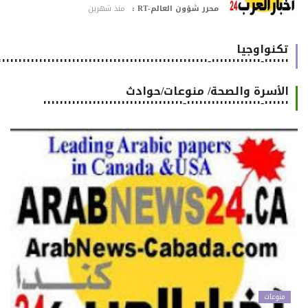
محرر شؤون العالم-RT :
منذ شهرين
تكنواوجيا
٠٠٠٠٠٠-٠٠٠٠٠٠٠٠٠٠٠٠-٠٠٠٠٠٠٠٠٠٠٠٠٠٠٠٠٠٠٠٠٠٠٠٠٠٠٠٠٠٠٠٠٠٠٠٠٠٠٠٠٠٠٠٠٠٠٠٠٠٠٠٠٠٠
الأسرة والصحة/ منوعات/حوادث
٠٠٠٠٠٠-٠٠٠٠٠٠٠٠٠٠٠٠٠٠٠٠٠٠-٠٠٠٠٠٠٠٠٠٠٠٠٠٠٠٠٠٠٠٠٠٠٠٠٠٠٠٠٠٠٠٠٠٠
منوعات