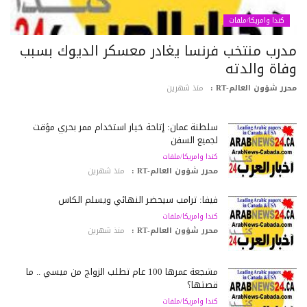
كندا وامريكا/ملفات
درب منتخب فرنسا يغادر معسكر الديوك بسبب
فاة والدته
رر شؤون العالم-RT :
منذ شهرين
سلطنة عمان: إتاحة خيار استخدام ممر بحري مؤقت
لجميع السفن
كندا وامريكا/ملفات
محرر شؤون العالم-RT :
منذ شهرين
فيفا: ترامب سيحضر النهائي ويسلّم الكأس
كندا وامريكا/ملفات
محرر شؤون العالم-RT :
منذ شهرين
مشجعة عمرها 100 عام تطلب الزواج من ميسي .. ما
قصتها؟
كندا وامريكا/ملفات