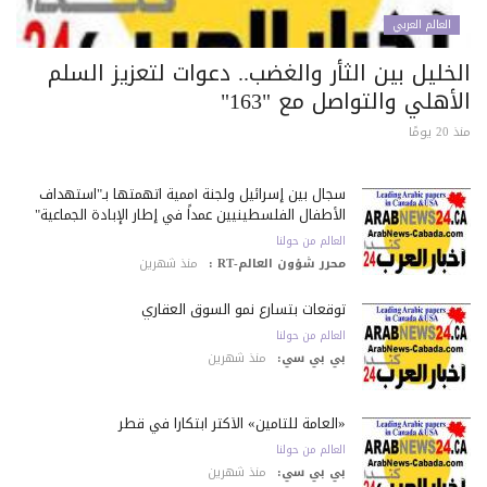
العالم العربي
خليل بين الثأر والغضب.. دعوات لتعزيز السلم
أهلي والتواصل مع "163"
 يومًا
سجال بين إسرائيل ولجنة أممية اتهمتها بـ"استهداف
الأطفال الفلسطينيين عمداً في إطار الإبادة الجماعية"
العالم من حولنا
محرر شؤون العالم-RT :
منذ شهرين
توقعات بتسارع نمو السوق العقاري
العالم من حولنا
بي بي سي:
منذ شهرين
«العامة للتأمين» الأكثر ابتكاراً في قطر
العالم من حولنا
بي بي سي:
منذ شهرين