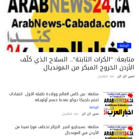
الرياضة
ابعة: "الكرات الثابتة".. السلاح الذي كلّف
أردن الخروج المبكر من المونديال
 ان ان
منذ شهرين
متابعة: بين كأس العالم وولادة طفله الأول.. انتقادات
لنجم بلجيكا دوكو بعدما حسم أولوياته
الرياضة
سى ان ان
منذ شهرين
متابعة: بسيناريو مُثير.. الجزائر تخطف فوزاً ثميناً من
الأردن في المونديال