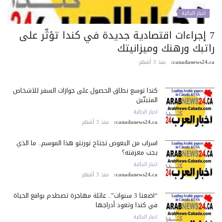
اخبار الجالية
7 إجراءات اقتصادية جديدة في كندا تؤثّر على
اتبك ورهنك وميزانيتك
canadanews24.c
منذ 3 أشهر
كندا توسع نطاق الحصول على جوازات السفر للأشخاص
المتبنّين
اخبار الجالية
canadanews24.ca:
منذ 3 أشهر
أسراب من البعوض تجتاح تورنتو هذا الموسم.. ما الذي
يجب معرفته؟
اخبار الجالية
canadanews24.ca:
منذ 3 أشهر
“أضعنا 3 سنوات”.. عائلة مهاجرة تصطدم بواقع الحياة
في كندا وتعود أدراجها
اخبار الجالية