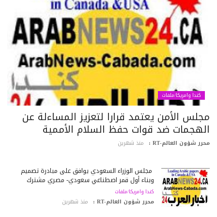
كندا وامريكا/ملفات
جلس الأمن يعتمد قرارا لتعزيز المساءلة عن
لهجمات ضد قوات حفظ السلام الأممية
رر شؤون العالم-RT :
منذ شهرين
مجلس الوزراء السعودي يوافق على مبادرة تصميم
وبناء أول قمر اصطناعي سعودي- مصري مشترك
كندا وامريكا/ملفات
محرر شؤون العالم-RT :
منذ شهرين