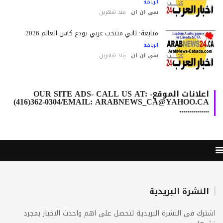
الرياضة
سى ان ان
منذ شهرين
متابعة: ثاني منتخب عربي يودع كأس العالم 2026
الرياضة
سى ان ان
منذ شهرين
اعلانات الموقع- OUR SITE ADS- CALL US AT:
(416)362-0304/EMAIL: ARABNEWS_CA@YAHOO.CA
...............
النشرة البريدية
ترك فى النشرة البريدية لتحصل على اهم واحدث الاخبار بمجرد