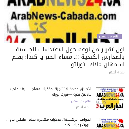
اقلام من المهجر
ول تقرير من نوعه حول الاعتداءات الجنسية
لمدارس الكندية !!ـ مساء الخير يا كندا: بقلم
سمهان ملاك- تورنتو
 أشهر
الأخلاق وحـدة لا تـتـجـزأ!- مذكرات مهاجـــــــــــرة :بقلم /
مادلين بدوي—نورث يورك
اقلام من المهجر
منذ 4 أشهر
الـدوامـة الـرهـيـبـة!/ مذكرات مهاجرة بقلم: مادلين بدوي
- نورث يورك - كندا