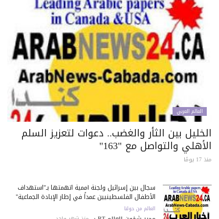
العالم العربي
خليل بين الثأر والغضب.. دعوات لتعزيز السلم
أهلي والتواصل مع "163"
 يومًا
سجال بين إسرائيل ولجنة أممية اتهمتها بـ"استهداف
الأطفال الفلسطينيين عمداً في إطار الإبادة الجماعية"
العالم من حولنا
محرر شؤون العالم-RT :
منذ شهر واحد