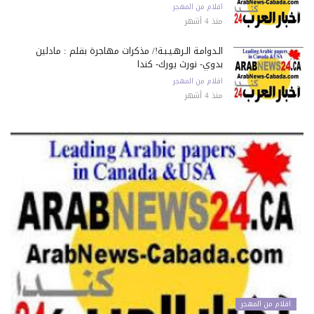
اقلام من المهجر
منذ 4 أشهر
الـدوامـة الـرهـيـبـة!/ مذكرات مهاجرة بقلم : مادلين
بدوي- نورث يورك- كندا
اقلام من المهجر
منذ 4 أشهر
اقلام من المهجر