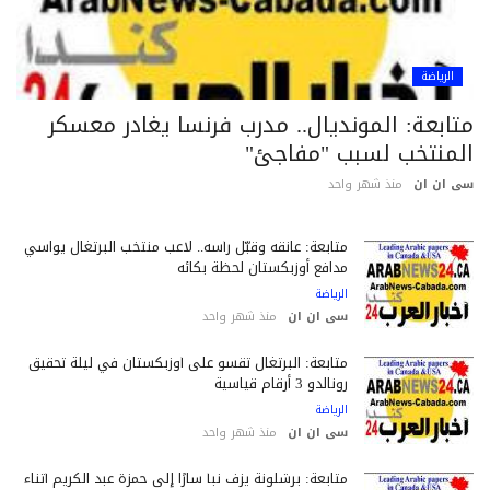
الرياضة
تابعة: المونديال.. مدرب فرنسا يغادر معسكر
لمنتخب لسبب "مفاجئ"
 ان ان
منذ شهر واحد
متابعة: عانقه وقبّل رأسه.. لاعب منتخب البرتغال يواسي
مدافع أوزبكستان لحظة بكائه
الرياضة
سى ان ان
منذ شهر واحد
متابعة: البرتغال تقسو على أوزبكستان في ليلة تحقيق
رونالدو 3 أرقام قياسية
الرياضة
سى ان ان
منذ شهر واحد
متابعة: برشلونة يزف نبأ سارًا إلى حمزة عبد الكريم أثناء