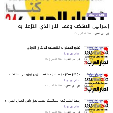
العالم من حولنا
سرائيل انتهكت وقف النار الذي التزمنا به
 بي سي:
منذ شهر واحد
تبلور الخطوات التنفيذية للاتفاق الأولي
العالم من حولنا
بي بي سي:
منذ شهر واحد
«جهاز قطر» يستثمر «432» مليون يورو في «RWE»
العالم من حولنا
بي بي سي:
منذ شهر واحد
ربــط الشـــركات الــنــاشــئة بصـــناديق رأس المــال الجــريء
العالم من حولنا
بي بي سي:
منذ شهر واحد