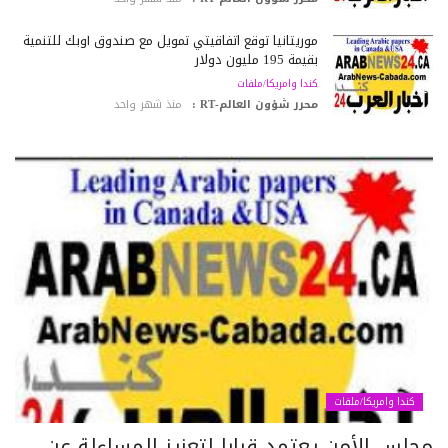
موريتانيا توقع اتفاقيتي تمويل مع صندوق أوبك للتنمية
بقيمة 195 مليون دولار
كندا وامريكا/ملفات
محرر شؤون العالم-RT :
منذ شهر واحد
كندا وامريكا/ملفات
جلس الأمن يعتمد قرارا لتعزيز المساءلة عن