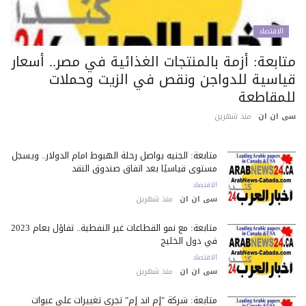
الاقتصاد
تابعة: أزمة بالمنتجات الغذائية في مصر.. أسعار
ياسية للدواجن ونقص في الزيت وحملات
لمقاطعة
 ان ان
منذ شهرين
متابعة: الجنيه يواصل رحلة الهبوط أمام الدولار.. ويسجل
مستوى قياسيًا بعد اتفاق صندوق النقد
الاقتصاد
سى ان ان
منذ شهرين
متابعة: مع نمو القطاعات غير النفطية.. تفاؤل بعام 2023
في دول الخليج
الاقتصاد
سى ان ان
منذ شهرين
متابعة: شركة "إم أند إم" تجري تغييرات على عبوات