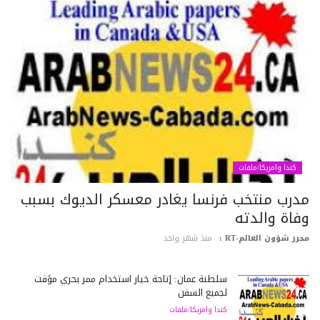
كندا وامريكا/ملفات
درب منتخب فرنسا يغادر معسكر الديوك بسبب
فاة والدته
رر شؤون العالم-RT :
منذ شهر واحد
سلطنة عمان: إتاحة خيار استخدام ممر بحري مؤقت
لجميع السفن
كندا وامريكا/ملفات