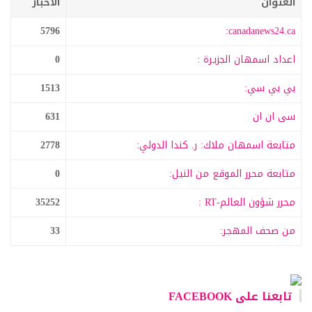
العنوان
الاخبار
5796
canadanews24.ca:
اعداد اسمهان الجزيرة :
0
بي بي سي:
1513
سى ان ان
631
متابعة اسمهان ملاك: ر. كندا الدولي:
2778
متابعة محرر الموقع من النيل:
0
محرر شؤون العالم-RT :
35252
من صحف المهجر:
33
تابعنا على FACEBOOK