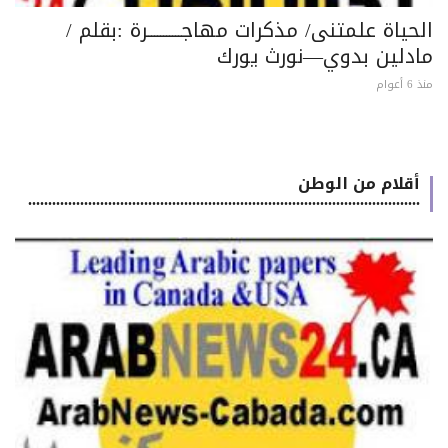
حياة علمتنى/ مذكرات مهاجـــــــــــرة :بقلم /
ادلين بدوي—نورث يورك
 أعوام
أقلام من الوطن
..................................................................................................