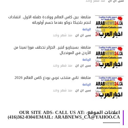
 ان ان
منذ شهر واحد
متابعة: بين كأس العالم وولادة طفله الأول.. انتقادات
لنجم بلجيكا دوكو بعدما حسم أولوياته
الرياضة
سى ان ان
منذ شهر واحد
متابعة: بسيناريو مُثير.. الجزائر تخطف فوزاً ثميناً من
الأردن في المونديال
الرياضة
سى ان ان
منذ شهر واحد
متابعة: ثاني منتخب عربي يودع كأس العالم 2026
الرياضة
سى ان ان
منذ شهر واحد
اعلانات الموقع- OUR SITE ADS- CALL US AT:
(416)362-0304/EMAIL: ARABNEWS_CA@YAHOO.CA
...............