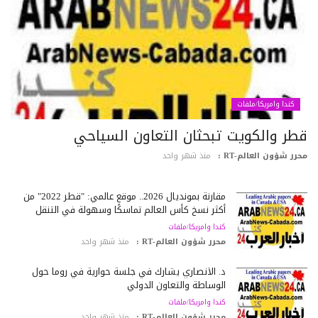
كندا وامريكا/ملفات
طر والكويت تبحثان التعاون السياحي
رر شؤون العالم-RT :
منذ شهر واحد
مقارنة بمونديال 2026.. موقع عالمي: "قطر 2022" من
أكثر نسخ كأس العالم تماسكًا وسهولة في التنقل
كندا وامريكا/ملفات
محرر شؤون العالم-RT :
منذ شهر واحد
د. الأنصاري يشارك في جلسة حوارية في روما حول
الوساطة والتعاون الدولي
كندا وامريكا/ملفات
محرر شؤون العالم-RT :
منذ شهر واحد