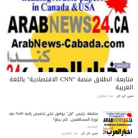
الاقتصاد
متابعة: انطلاق منصة "CNN الاقتصادية" باللغة
عربية
 ان ان
منذ شهرين
متابعة: رئيس "آبل" يوافق على تخفيض راتبه 40% بعد
ثورة المساهمين.. كم يبلغ؟
الاقتصاد
سى ان ان
منذ شهرين