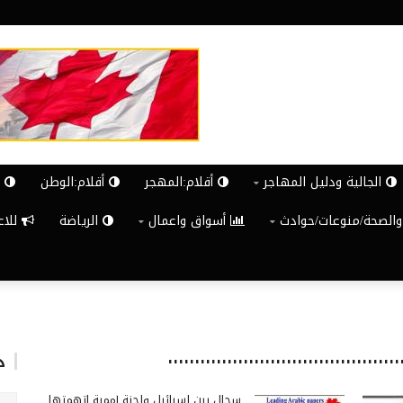
الجالية ودليل المهاجر
أقلام:المهجر
أقلام:الوطن
ش
والصحة/منوعات/حوادث
أسواق واعمال
الرياضة
للاعلان G
د
سجال بين إسرائيل ولجنة أممية اتهمتها