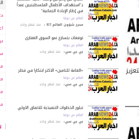
ال
بـ"استهداف الأطفال الفلسطينيين عمداً
في إطار الإبادة الجماعية"
a:
العالم من حولنا
محرر شؤون العالم-RT :
منذ شهر واحد
اع
توقعات بتسارع نمو السوق العقاري
بي
العالم من حولنا
بي بي سي:
منذ شهر واحد
سى
مت
عزيز
«العامة للتأمين» الأكثر ابتكاراً في قطر
العالم من حولنا
مت
بي بي سي:
منذ شهر واحد
مح
من
تبلور الخطوات التنفيذية للاتفاق الأولي
العالم من حولنا
بي بي سي:
منذ شهر واحد
تا