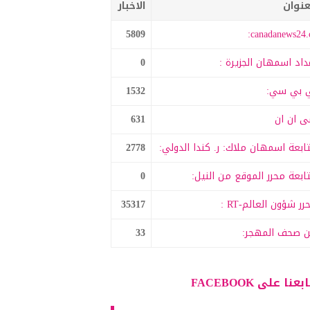
عنوان
الاخبار
5809
canadanews24.c
داد اسمهان الجزيرة :
0
 بي سي:
1532
 ان ان
631
ابعة اسمهان ملاك: ر. كندا الدولي:
2778
ابعة محرر الموقع من النيل:
0
رر شؤون العالم-RT :
35317
 صحف المهجر:
33
بعنا على FACEBOOK