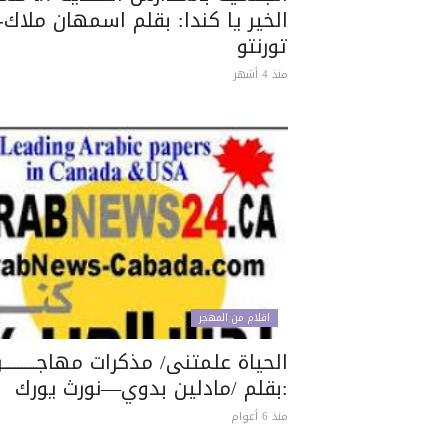
الخير يا كندا: بقلم اسمهان ملاك-
تورنتو
منذ 4 أشهر
اقلام من المهجر
الحياة علمتنى/ مذكرات مهاجـــــــــــر
:بقلم /مادلين بدوي—نورث يورك
منذ 6 أعوام