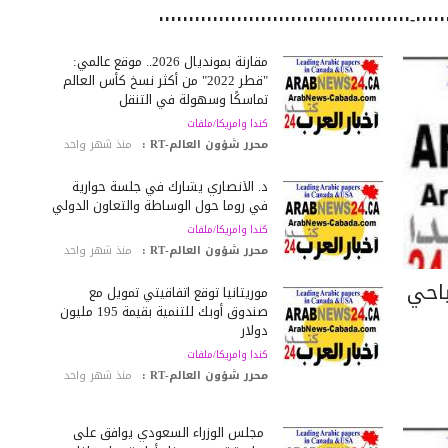
مقارنة بمونديال 2026.. موقع عالمي:
"قطر 2022" من أكثر نسخ كأس العالم
تماسكًا وسهولة في التنقل
كندا وامريكا/ملفات
محرر شؤون العالم-RT :
منذ شهر واحد
د. الأنصاري يشارك في جلسة حوارية
في روما حول الوساطة والتعاون الدولي
كندا وامريكا/ملفات
محرر شؤون العالم-RT :
منذ شهر واحد
ياحي
موريتانيا توقع اتفاقيتي تمويل مع
صندوق أوبك للتنمية بقيمة 195 مليون
دولار
كندا وامريكا/ملفات
محرر شؤون العالم-RT :
منذ شهر واحد
مجلس الوزراء السعودي يوافق على