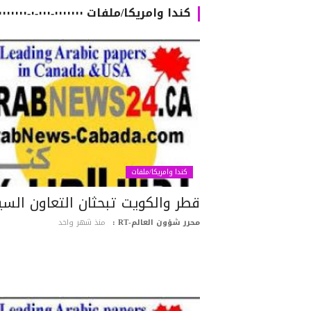
كندا وامريكا/ملفات ٠٠٠٠٠٠٠-٠٠٠-٠-٠٠٠٠٠٠٠٠٠٠٠٠-٠٠٠٠٠٠٠٠٠٠٠٠٠٠٠٠٠٠٠٠٠٠٠٠٠٠٠٠٠٠٠٠٠٠٠٠٠٠٠٠٠٠
كندا وامريكا/ملفات
قطر والكويت تبحثان التعاون الس
محرر شؤون العالم-RT :
منذ شهر واحد