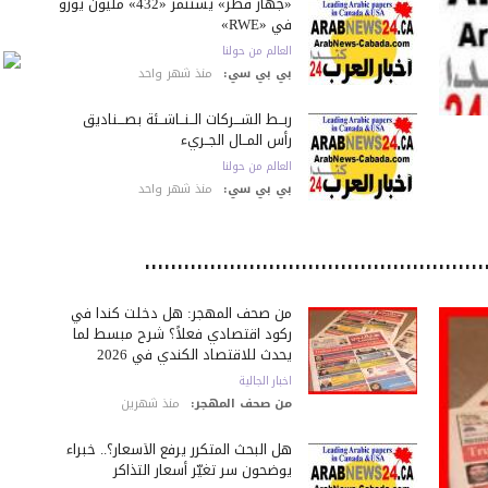
«جهاز قطر» يستثمر «432» مليون يورو
في «RWE»
العالم من حولنا
بي بي سي:
منذ شهر واحد
ربــط الشـــركات الــنــاشــئة بصـــناديق
رأس المــال الجــريء
العالم من حولنا
بي بي سي:
منذ شهر واحد
من صحف المهجر: هل دخلت كندا في
ركود اقتصادي فعلاً؟ شرح مبسط لما
يحدث للاقتصاد الكندي في 2026
اخبار الجالية
من صحف المهجر:
منذ شهرين
هل البحث المتكرر يرفع الأسعار؟.. خبراء
يوضحون سر تغيّر أسعار التذاكر