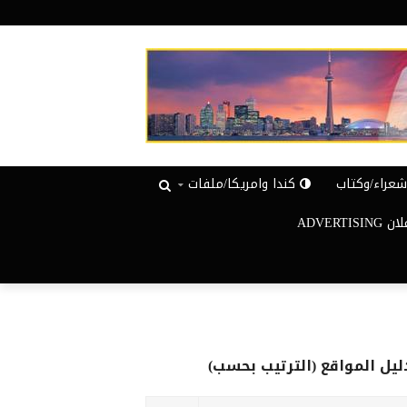
عراء/وكتاب
كندا وامريكا/ملفات
ADVERTISIN
ليل المواقع (الترتيب بحسب)