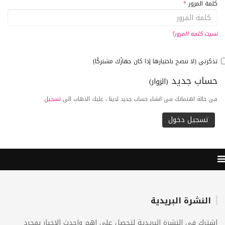
كلمة المرور
*
نسيت كلمه المرور؟
تذكرني (لا ننصح باختيارها إذا كان جهازًك مشتركًا)
حساب جديد
(الزوار)
فى حالة اهتماتك فى انشاء حساب جديد لدينا ، عليك الذهاب الى
تسجيل
النشرة البريدية
اشترك فى النشرة البريدية لتحصل على اهم واحدث الاخبار بمجرد