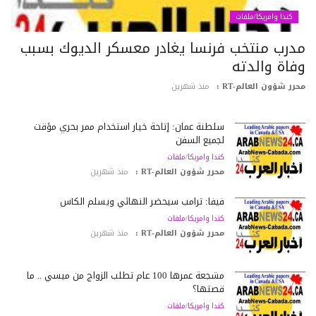
كندا وامريكا/ملفات
درب منتخب فرنسا يغادر معسكر الديوك بسبب
فاة والدته
رر شؤون العالم-RT :
منذ شهرين
سلطنة عمان: إتاحة خيار استخدام ممر بحري مؤقت
لجميع السفن
كندا وامريكا/ملفات
محرر شؤون العالم-RT :
منذ شهرين
فيفا: ترامب سيحضر النهائي ويسلّم الكأس
كندا وامريكا/ملفات
محرر شؤون العالم-RT :
منذ شهرين
مشجعة عمرها 100 عام تطلب الزواج من ميسي .. ما
قصتها؟
كندا وامريكا/ملفات