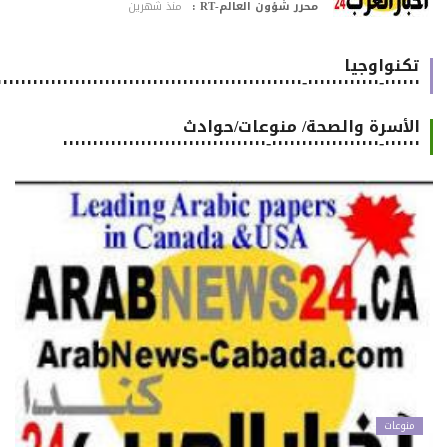
محرر شؤون العالم-RT :
منذ شهرين
تكنواوجيا
٠٠٠٠٠٠-٠٠٠٠٠٠٠٠٠٠٠٠-٠٠٠٠٠٠٠٠٠٠٠٠٠٠٠٠٠٠٠٠٠٠٠٠٠٠٠٠٠٠٠٠٠٠٠٠٠٠٠٠٠٠٠٠٠٠٠٠٠٠٠٠٠٠
الأسرة والصحة/ منوعات/حوادث
٠٠٠٠٠٠-٠٠٠٠٠٠٠٠٠٠٠٠٠٠٠٠٠٠-٠٠٠٠٠٠٠٠٠٠٠٠٠٠٠٠٠٠٠٠٠٠٠٠٠٠٠٠٠٠٠٠٠٠
منوعات