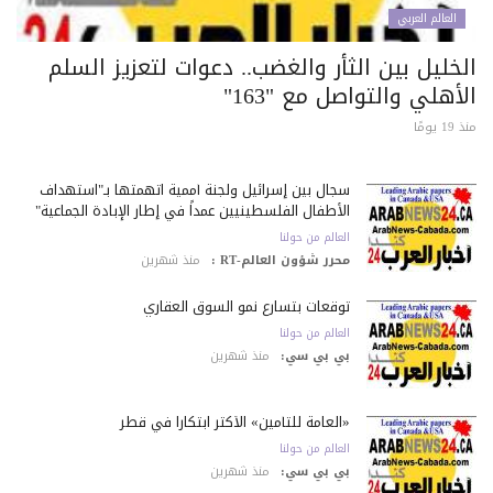
العالم العربي
خليل بين الثأر والغضب.. دعوات لتعزيز السلم
أهلي والتواصل مع "163"
 يومًا
سجال بين إسرائيل ولجنة أممية اتهمتها بـ"استهداف
الأطفال الفلسطينيين عمداً في إطار الإبادة الجماعية"
العالم من حولنا
محرر شؤون العالم-RT :
منذ شهرين
توقعات بتسارع نمو السوق العقاري
العالم من حولنا
بي بي سي:
منذ شهرين
«العامة للتأمين» الأكثر ابتكاراً في قطر
العالم من حولنا
بي بي سي:
منذ شهرين