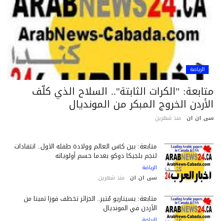
الرياضة
ابعة: "الكرات الثابتة".. السلاح الذي كلّف
أردن الخروج المبكر من المونديال
 ان ان
منذ شهرين
متابعة: بين كأس العالم وولادة طفله الأول.. انتقادات
لنجم بلجيكا دوكو بعدما حسم أولوياته
الرياضة
سى ان ان
منذ شهرين
متابعة: بسيناريو مُثير.. الجزائر تخطف فوزاً ثميناً من
الأردن في المونديال
الرياضة