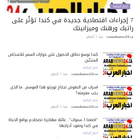
اخبار الجالية
7 إجراءات اقتصادية جديدة في كندا تؤثّر على
اتبك ورهنك وميزانيتك
canadanews24.c
منذ 3 أشهر
كندا توسع نطاق الحصول على جوازات السفر للأشخاص
المتبنّين
اخبار الجالية
canadanews24.ca:
منذ 3 أشهر
أسراب من البعوض تجتاح تورنتو هذا الموسم.. ما الذي
يجب معرفته؟
اخبار الجالية
canadanews24.ca:
منذ 3 أشهر
“أضعنا 3 سنوات”.. عائلة مهاجرة تصطدم بواقع الحياة
في كندا وتعود أدراجها
اخبار الجالية