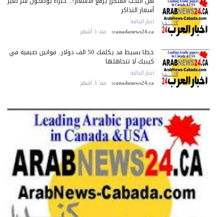
هل البحث المتكرر يرفع الأسعار؟.. خبراء يوضحون سر تغيّر
أسعار التذاكر
اخبار الجالية
canadanews24.ca:
منذ 3 أشهر
خطأ بسيط قد يكلّفك 50 ألف دولار.. قوانين صيفية في
كيبيك لا تتجاهلها
اخبار الجالية
canadanews24.ca:
منذ 3 أشهر