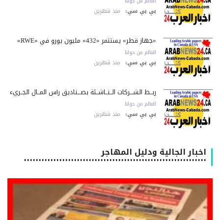
العالم من حولنا
بي بي سي:
منذ شهرين
«جهاز قطر» يستثمر «432» مليون يورو في «RWE»
العالم من حولنا
بي بي سي:
منذ شهرين
ربــط الشـــركات الــنــاشــئة بصـــناديق رأس المــال الجــريء
العالم من حولنا
بي بي سي:
منذ شهرين
اخبار الجالية ودليل المهاجر
٠٠٠٠٠٠٠٠٠٠٠٠٠٠٠٠٠٠٠٠٠٠٠٠٠٠٠٠٠٠٠٠٠٠٠٠٠٠٠٠٠٠٠٠٠٠٠٠٠٠٠٠٠٠٠٠٠٠٠٠٠٠