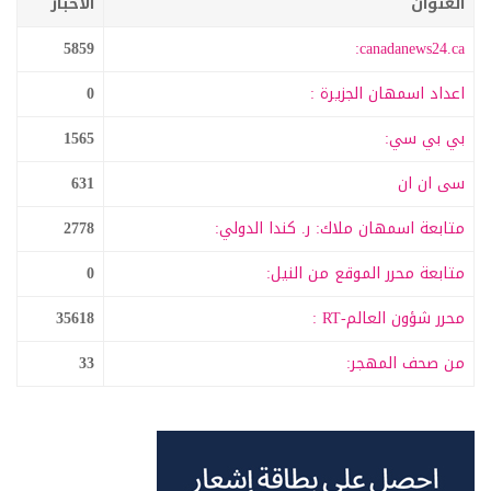
العنوان
الاخبار
5859
canadanews24.ca:
اعداد اسمهان الجزيرة :
0
بي بي سي:
1565
سى ان ان
631
متابعة اسمهان ملاك: ر. كندا الدولي:
2778
متابعة محرر الموقع من النيل:
0
محرر شؤون العالم-RT :
35618
من صحف المهجر:
33