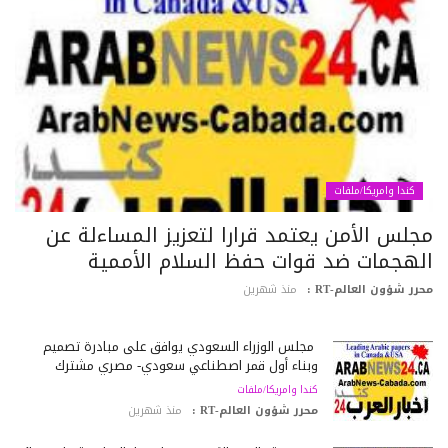
كندا وامريكا/ملفات
جلس الأمن يعتمد قرارا لتعزيز المساءلة عن
لهجمات ضد قوات حفظ السلام الأممية
رر شؤون العالم-RT :
منذ شهرين
مجلس الوزراء السعودي يوافق على مبادرة تصميم
وبناء أول قمر اصطناعي سعودي- مصري مشترك
كندا وامريكا/ملفات
محرر شؤون العالم-RT :
منذ شهرين