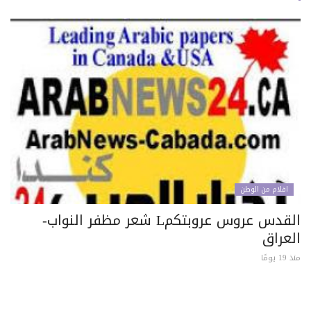
اقلام من الوطن
القدس عروس عروبتكمL شعر مظفر النواب-
لعراق
 يومًا