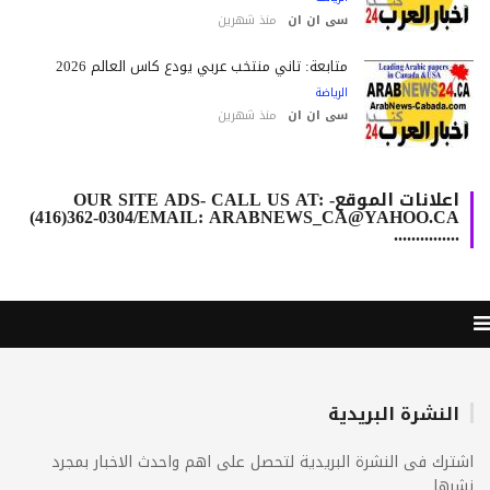
سى ان ان
منذ شهرين
متابعة: ثاني منتخب عربي يودع كأس العالم 2026
الرياضة
سى ان ان
منذ شهرين
اعلانات الموقع- OUR SITE ADS- CALL US AT:
(416)362-0304/EMAIL: ARABNEWS_CA@YAHOO.CA
...............
النشرة البريدية
ترك فى النشرة البريدية لتحصل على اهم واحدث الاخبار بمجرد
رها