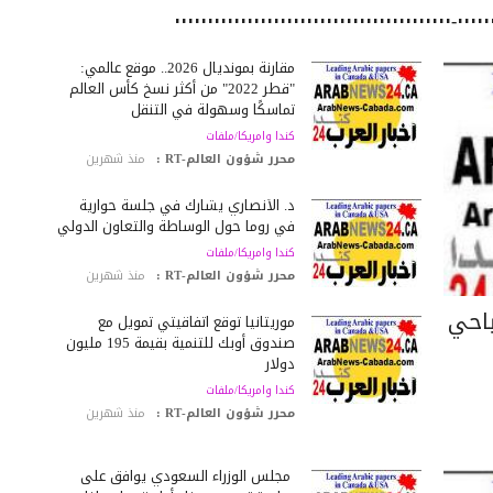
مقارنة بمونديال 2026.. موقع عالمي:
"قطر 2022" من أكثر نسخ كأس العالم
تماسكًا وسهولة في التنقل
كندا وامريكا/ملفات
محرر شؤون العالم-RT :
منذ شهرين
د. الأنصاري يشارك في جلسة حوارية
في روما حول الوساطة والتعاون الدولي
كندا وامريكا/ملفات
محرر شؤون العالم-RT :
منذ شهرين
ياحي
موريتانيا توقع اتفاقيتي تمويل مع
صندوق أوبك للتنمية بقيمة 195 مليون
دولار
كندا وامريكا/ملفات
محرر شؤون العالم-RT :
منذ شهرين
مجلس الوزراء السعودي يوافق على