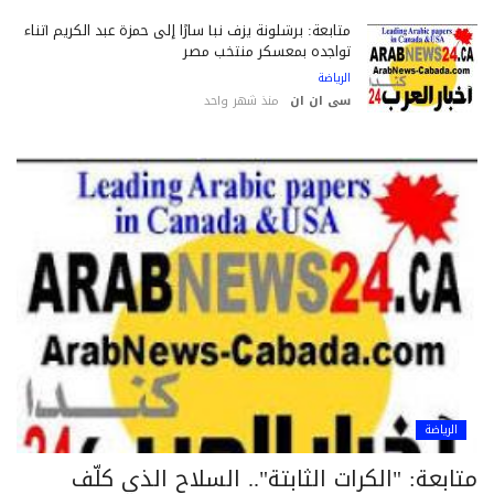
متابعة: برشلونة يزف نبأ سارًا إلى حمزة عبد الكريم أثناء
تواجده بمعسكر منتخب مصر
الرياضة
سى ان ان
منذ شهر واحد
الرياضة
ابعة: "الكرات الثابتة".. السلاح الذي كلّف