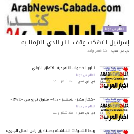
العالم من حولنا
سرائيل انتهكت وقف النار الذي التزمنا به
 بي سي:
منذ شهر واحد
تبلور الخطوات التنفيذية للاتفاق الأولي
العالم من حولنا
بي بي سي:
منذ شهر واحد
«جهاز قطر» يستثمر «432» مليون يورو في «RWE»
العالم من حولنا
بي بي سي:
منذ شهر واحد
ربــط الشـــركات الــنــاشــئة بصـــناديق رأس المــال الجــريء