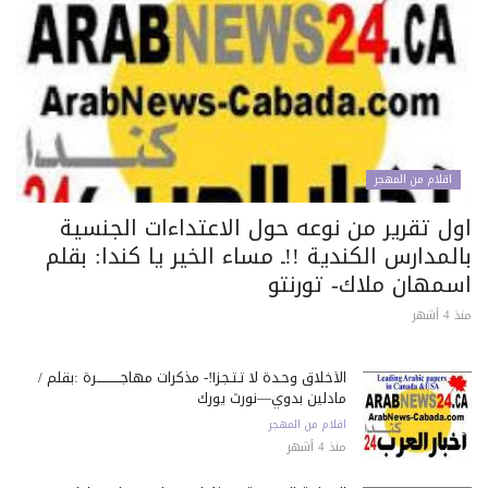
اقلام من المهجر
ول تقرير من نوعه حول الاعتداءات الجنسية
لمدارس الكندية !!ـ مساء الخير يا كندا: بقلم
سمهان ملاك- تورنتو
 أشهر
الأخلاق وحـدة لا تـتـجـزأ!- مذكرات مهاجـــــــــــرة :بقلم /
مادلين بدوي—نورث يورك
اقلام من المهجر
منذ 4 أشهر