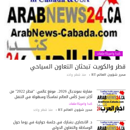
كندا وامريكا/ملفات
طر والكويت تبحثان التعاون السياحي
رر شؤون العالم-RT :
منذ شهر واحد
مقارنة بمونديال 2026.. موقع عالمي: "قطر 2022" من
أكثر نسخ كأس العالم تماسكًا وسهولة في التنقل
كندا وامريكا/ملفات
محرر شؤون العالم-RT :
منذ شهر واحد
د. الأنصاري يشارك في جلسة حوارية في روما حول
الوساطة والتعاون الدولي