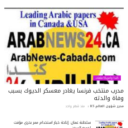
كندا وامريكا/ملفات
درب منتخب فرنسا يغادر معسكر الديوك بسبب
فاة والدته
رر شؤون العالم-RT :
منذ شهر واحد
سلطنة عمان: إتاحة خيار استخدام ممر بحري مؤقت
لجميع السفن