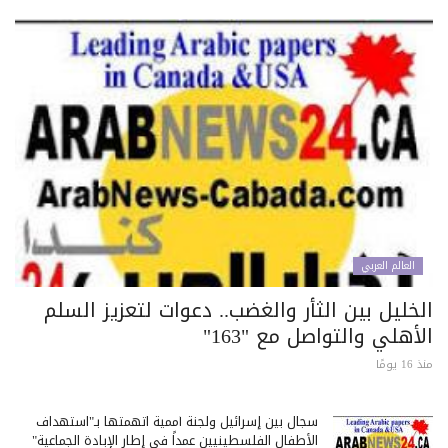
العالم العربي
خليل بين الثأر والغضب.. دعوات لتعزيز السلم
أهلي والتواصل مع "163"
 يومًا
سجال بين إسرائيل ولجنة أممية اتهمتها بـ"استهداف
الأطفال الفلسطينيين عمداً في إطار الإبادة الجماعية"