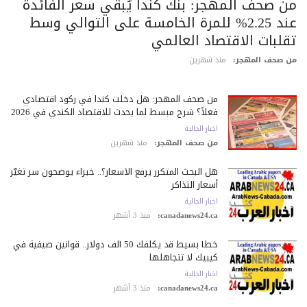
ن صحف المهجر: بنك كندا يُبقي سعر الفائدة
عند 2.25% للمرة الخامسة على التوالي وسط
قلبات الاقتصاد العالمي
 صحف المهجر:
منذ شهرين
من صحف المهجر: هل دخلت كندا في ركود اقتصادي
فعلاً؟ شرح مبسط لما يحدث للاقتصاد الكندي في 2026
اخبار الجالية
من صحف المهجر:
منذ شهرين
هل البحث المتكرر يرفع الأسعار؟.. خبراء يوضحون سر تغيّر
أسعار التذاكر
اخبار الجالية
canadanews24.ca:
منذ 3 أشهر
خطأ بسيط قد يكلّفك 50 ألف دولار.. قوانين صيفية في
كيبيك لا تتجاهلها
اخبار الجالية
canadanews24.ca:
منذ 3 أشهر