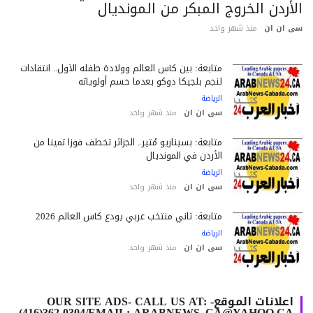
أردن الخروج المبكر من المونديال
 ان ان
منذ شهر واحد
متابعة: بين كأس العالم وولادة طفله الأول.. انتقادات
لنجم بلجيكا دوكو بعدما حسم أولوياته
الرياضة
سى ان ان
منذ شهر واحد
متابعة: بسيناريو مُثير.. الجزائر تخطف فوزاً ثميناً من
الأردن في المونديال
الرياضة
سى ان ان
منذ شهر واحد
متابعة: ثاني منتخب عربي يودع كأس العالم 2026
الرياضة
سى ان ان
منذ شهر واحد
اعلانات الموقع- OUR SITE ADS- CALL US AT:
(416)362-0304/EMAIL: ARABNEWS_CA@YAHOO.CA