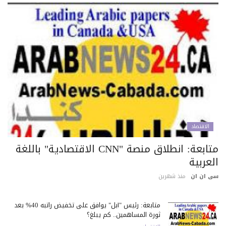
الاقتصاد
متابعة: انطلاق منصة "CNN الاقتصادية" باللغة
عربية
 ان ان
منذ شهرين
متابعة: رئيس "آبل" يوافق على تخفيض راتبه 40% بعد
ثورة المساهمين.. كم يبلغ؟