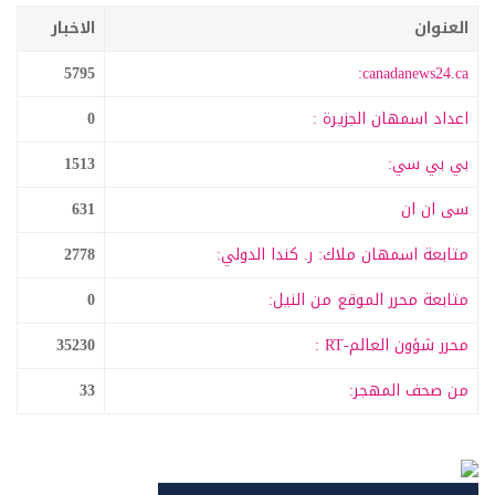
العنوان
الاخبار
5795
canadanews24.ca:
اعداد اسمهان الجزيرة :
0
بي بي سي:
1513
سى ان ان
631
متابعة اسمهان ملاك: ر. كندا الدولي:
2778
متابعة محرر الموقع من النيل:
0
محرر شؤون العالم-RT :
35230
من صحف المهجر:
33