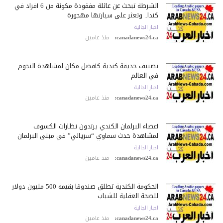
الشرطة تبحث عن عائلة مفقودة مكونة من 6 أفراد في
كندا.. وتعثر على سيارتها مهجورة
اخبار الجالية
canadanews24.ca:
منذ عامين
تصنيف حديقة كندية كأفضل مكان لمشاهدة النجوم
في العالم
اخبار الجالية
canadanews24.ca:
منذ عامين
أعضاء البرلمان الكندي يرتدون نظارات الكسوف
لمشاهدة حدث سماوي “سريالي” في مبنى البرلمان
اخبار الجالية
canadanews24.ca:
منذ عامين
الحكومة الكندية تطلق صندوقا بقيمة 500 مليون دولار
للصحة العقلية للشباب
اخبار الجالية
canadanews24.ca:
منذ عامين