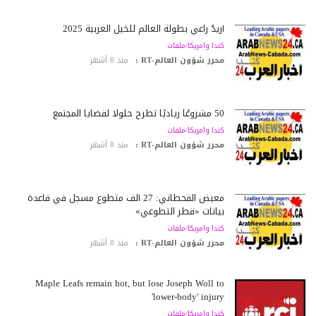
أريدُ راعي بطولة العالم للخيل العربية 2025
كندا وامريكا/ملفات
محرر شؤون العالم-RT :
منذ 8 أشهر
50 مشروعًا رياديًا تطرح حلولًا لقضايا المجتمع
كندا وامريكا/ملفات
محرر شؤون العالم-RT :
منذ 8 أشهر
معيض القحطاني: 27 ألف متطوع مسجل في قاعدة
بيانات «قطر التطوعي»
كندا وامريكا/ملفات
محرر شؤون العالم-RT :
منذ 8 أشهر
Maple Leafs remain hot, but lose Joseph Woll to
'lower-body' injury
كندا وامريكا/ملفات