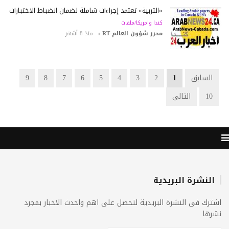
«التربية» تعتمد إجراءات شاملة لضمان انضباط الاختبارات
كندا وامريكا/ملفات
محرر شؤون العالم-RT :
منذ 8 أشهر
السابق
1
2
3
4
5
6
7
8
9
10
التالى
النشرة البريدية
اشترك فى النشرة البريدية لتحصل على اهم واحدث الاخبار بمجرد
نشرها