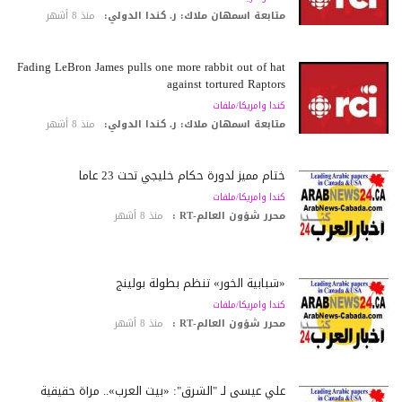
متابعة اسمهان ملاك: ر. كندا الدولي:
منذ 8 أشهر
Fading LeBron James pulls one more rabbit out of hat
against tortured Raptors
كندا وامريكا/ملفات
متابعة اسمهان ملاك: ر. كندا الدولي:
منذ 8 أشهر
ختام مميز لدورة حكام خليجي تحت 23 عاماً
كندا وامريكا/ملفات
محرر شؤون العالم-RT :
منذ 8 أشهر
«شبابية الخور» تنظم بطولة بولينج
كندا وامريكا/ملفات
محرر شؤون العالم-RT :
منذ 8 أشهر
علي عيسى لـ "الشرق": «بيت العرب».. مرآة حقيقية