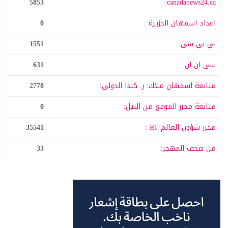
5853
canadanews24.ca:
اعداد اسمهان الجزيرة :
0
بي بي سي:
1551
سى ان ان
631
متابعة اسمهان ملاك: ر. كندا الدولي:
2778
متابعة محرر الموقع من النيل:
0
محرر شؤون العالم-RT :
35541
من صحف المهجر:
33