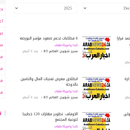
a:
اع
بي
د قراراً
6 قطاعات تدعم صعود مؤشر البورصة
سى
كندا وامريكا/ملفات
محرر شؤون العالم-RT :
منذ 8 أشهر
مت
مت
دارة
انطلاق معرض تقنيات المال والتأمين
مح
بالدوحة
كندا وامريكا/ملفات
من
محرر شؤون العالم-RT :
منذ 8 أشهر
تا
ولى
الأوقاف: تطوير مهارات 120 خطيباً
لتوعية المجتمع
كندا وامريكا/ملفات