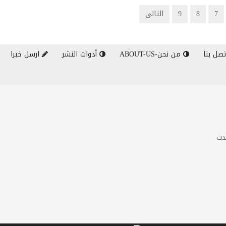
7
8
9
التالى
صل بنا
من نحن-ABOUT-US
أدوات النشر
ارسل خبرا
دث