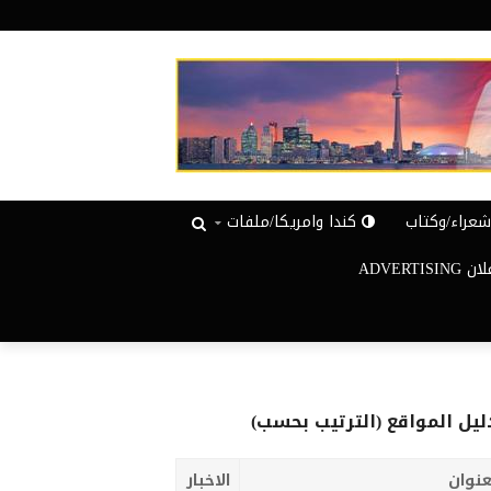
عراء/وكتاب
كندا وامريكا/ملفات
ADVERTISIN
ليل المواقع (الترتيب بحسب)
عنوان
الاخبار