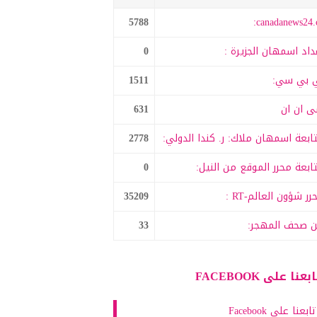
5788
canadanews24.c
داد اسمهان الجزيرة :
0
 بي سي:
1511
 ان ان
631
ابعة اسمهان ملاك: ر. كندا الدولي:
2778
ابعة محرر الموقع من النيل:
0
رر شؤون العالم-RT :
35209
 صحف المهجر:
33
بعنا على FACEBOOK
تابعنا على Facebook