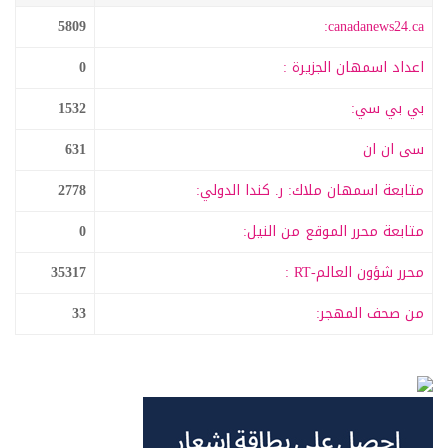
5809
canadanews24.ca:
اعداد اسمهان الجزيرة :
0
بي بي سي:
1532
سى ان ان
631
متابعة اسمهان ملاك: ر. كندا الدولي:
2778
متابعة محرر الموقع من النيل:
0
محرر شؤون العالم-RT :
35317
من صحف المهجر:
33