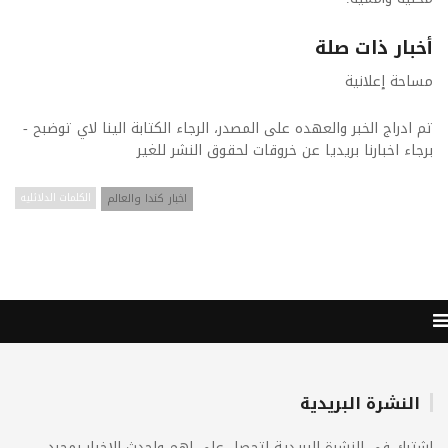
أخبار ذات صلة
مساحة إعلانية
تم ادراج الخبر والعهده على المصدر، الرجاء الكتابة الينا لاي توضبح -
برجاء اخبارنا بريديا عن خروقات لحقوق النشر للغير
اخبار كندا والعالم
الكلمات الدلائليه
النشرة البريدية
اشترك فى النشرة البريدية لتحصل على اهم واحدث الاخبار بمجرد