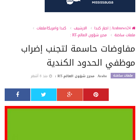
Arabnews24 | اخبار كندا
الارشيف
كندا وامريكا/ملفات
ملفات ساخنة
محرر شؤون العالم-RT :
مفاوضات حاسمة لتجنب إضراب
موظفي الحدود الكندية
ملفات ساخنة
Arabz
محرر شؤون العالم-RT :
منذ 8 أشهر