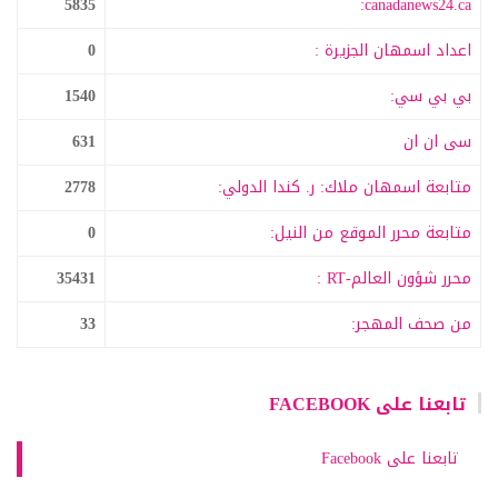
5835
canadanews24.ca:
اعداد اسمهان الجزيرة :
0
بي بي سي:
1540
سى ان ان
631
متابعة اسمهان ملاك: ر. كندا الدولي:
2778
متابعة محرر الموقع من النيل:
0
محرر شؤون العالم-RT :
35431
من صحف المهجر:
33
تابعنا على FACEBOOK
تابعنا على Facebook