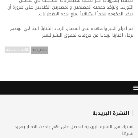
تحتفظ بمخزونات أكبر تحسبًا للاضطرابات المحتملة في سلاسل
التوريد. وتؤكد جمعية المصنعين والمصدرين الكنديين على ضرورة أن
تتخذ الحكومة نهجاً استباقياً لمنع هذه الاضطرابات.
تم ادراج الخبر والعهده على المصدر، الرجاء الكتابة الينا لاي توضبح -
برجاء اخبارنا بريديا عن خروقات لحقوق النشر للغير
Hot_Files
الكلمات الدلائليه
النشرة البريدية
اشترك فى النشرة البريدية لتحصل على اهم واحدث الاخبار بمجرد
نشرها