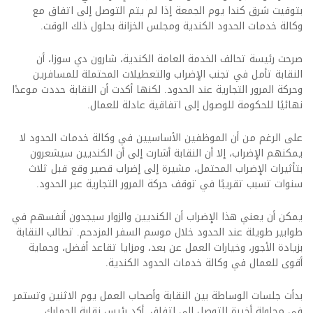
بتوقيت شرق كندا يوم الجمعة إذا لم يتم التوصل إلى اتفاق مع
وكالة خدمات الحدود الكندية ومجلس الخزانة بحلول ذلك الوقت.
صرحت رئيسة تحالف الخدمة العامة الكندية، شارون دي سوزا، أن
النقابة تأمل في تجنب الإضراب والتعطيلات المحتملة للمسافرين
وحركة المرور التجارية عند الحدود. لكنها أكدت أن النقابة حددت موعدًا
نهائيًا للحكومة للوصول إلى اتفاقية عادلة للعمال.
على الرغم من أن الموظفين الأساسيين في وكالة خدمات الحدود لا
يمكنهم الإضراب، إلا أن النقابة أشارت إلى أن الكنديين سيشعرون
بتأثيرات الإضراب المحتمل، مشيرة إلى إضراب قصير وقع قبل ثلاث
سنوات تسبب تقريبًا في توقف حركة المرور التجارية عبر الحدود.
يمكن أن يعني هذا الإضراب أن الكنديين والزوار سيجدون أنفسهم في
طوابير طويلة عند الحدود خلال موسم السفر المزدحم. تطالب النقابة
بزيادة الأجور، وخيارات العمل عن بعد، ومزايا تقاعد أفضل، وحماية
أقوى للعمال في وكالة خدمات الحدود الكندية.
بدأت جلسات الوساطة بين النقابة وأصحاب العمل يوم الاثنين وتستمر
في محاولة أخيرة للتوصل إلى اتفاق. أكد رئيس نقابة الجمارك