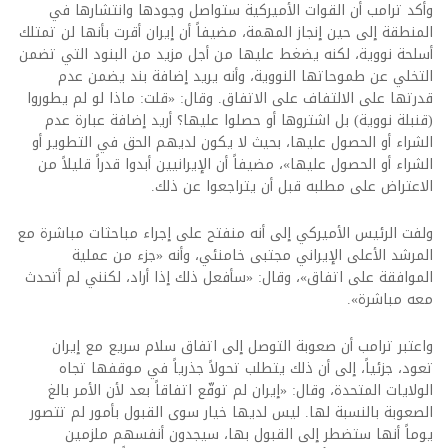
وأكد ترامب أن القوات الأميركية ستواصل وجودها وانتشارها في
المنطقة إلى حين إنجاز المهمة، مضيفاً أن إيران أقرت بأنها لن تمتلك
أسلحة نووية، لكنه يضغط عليها من أجل مزيد من البنود التي تضمن
التخلي عن طموحاتها النووية، وأنه يريد إضافة بند يضمن عدم
قدرتها على الالتفاف على الاتفاق. وقال: «قلت: ماذا لو لم يطوروا
(قنبلة نووية) بل اشتروها أو حصلوا عليها؟ أريد إضافة عبارة عدم
الشراء أو الحصول عليها، بحيث لا يكون لديهم الحق في التطوير أو
الشراء أو الحصول عليها»، مضيفاً أن الإيرانيين أبدوا قدراً قليلاً من
الاعتراض على مطلبه قبل أن يتراجعوا عن ذلك.
ولفت الرئيس الأميركي إلى أنه منفتح على إجراء مباحثات مباشرة مع
المرشد الأعلى الإيراني مجتبى خامنئي، وأنه «جزء من عملية
الموافقة على اتفاق»، وقال: «سأفعل ذلك إذا أراد، لكنني لم أتحدث
معه مباشرة».
واعتبر ترامب أن صعوبة التوصل إلى اتفاق سلام سريع مع إيران
تعود، جزئياً، إلى أن ذلك يتطلب تحولاً جذرياً في موقفها تجاه
الولايات المتحدة، وقال: «إيران لم توقّع اتفاقاً بعد لأن الأمر بالغ
الصعوبة بالنسبة لها. ليس لديها خيار سوى القبول بأمور لم تتصور
يوماً أنها ستضطر إلى القبول بها، سيجدون أنفسهم ملزمين