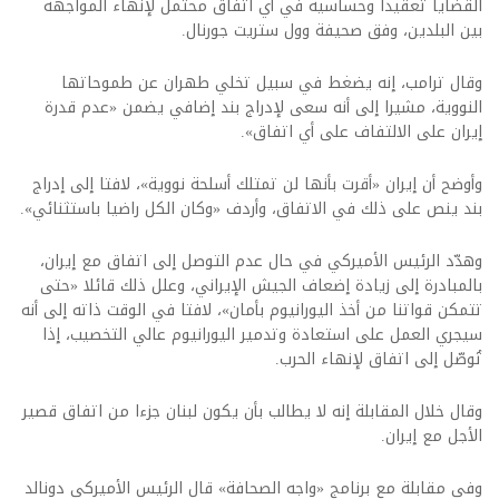
القضايا تعقيدا وحساسية في أي اتفاق محتمل لإنهاء المواجهة
بين البلدين، وفق صحيفة وول ستريت جورنال.
وقال ترامب، إنه يضغط في سبيل تخلي طهران عن طموحاتها
النووية، مشيرا إلى أنه سعى لإدراج بند إضافي يضمن «عدم قدرة
إيران على الالتفاف على أي اتفاق».
وأوضح أن إيران «أقرت بأنها لن تمتلك أسلحة نووية»، لافتا إلى إدراج
بند ينص على ذلك في الاتفاق، وأردف «وكان الكل راضيا باستثنائي».
وهدّد الرئيس الأميركي في حال عدم التوصل إلى اتفاق مع إيران،
بالمبادرة إلى زيادة إضعاف الجيش الإيراني، وعلل ذلك قائلا «حتى
تتمكن قواتنا من أخذ اليورانيوم بأمان»، لافتا في الوقت ذاته إلى أنه
سيجري العمل على استعادة وتدمير اليورانيوم عالي التخصيب، إذا
تُوصّل إلى اتفاق لإنهاء الحرب.
وقال خلال المقابلة إنه لا يطالب بأن يكون لبنان جزءا من اتفاق قصير
الأجل مع إيران.
وفي مقابلة مع برنامج «واجه الصحافة» قال الرئيس الأميركي دونالد