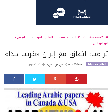
Arabnews24 | اخبار كندا
الارشيف
العالم والعرب
العالم من حولنا
بي بي سي:
ترامب: اتفاق مع إيران «قريب جدا»
العالم من حولنا
Qatar Tribune
بي بي سي:
منذ شهرين