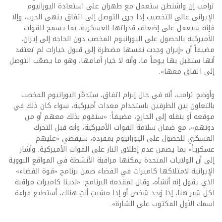
ترامب إن واشنطن ستعمل مع طهران على استعادة اليورانيوم
الإيراني عالي التخصيب إذا جرى التوصل إلى اتفاق ينهي الحرب، وإلا
فإنه سيعمل على إضعاف قدراتها العسكرية، بما يسمح للقوات
الأميركية بالحصول على اليورانيوم المخصب دون الحاجة إلى إيران،
مضيفاً أن «إيران وجدت نفسها مضطرة إلى قبول خيارات لم تعتقد
أنها ستقبل بها يوماً ما، وأنه لا خيار أمامها، وهو ما يصعّب التوصل
إلى اتفاق معها».
وأوضح ترامب، أنه في حال إبرام اتفاق، سيُدمَّر اليورانيوم المخصب
بالتعاون بين الطرفين باستخدام معدات أميركية، سواء كان ذلك في
موقعه أو بنقله إلى الخارج، مضيفاً: «سنقوم بذلك معهم أو من
دونهم»، مع ضمان سلامة القوات الأميركية، وأنه قبل التحرك
العسكري للحصول على اليورانيوم بمفرده، سيقضي «عليهم
عسكرياً» بما يضمن عدم إطلاق النار على القوات الأميركية. وأشار
إلى أن الولايات المتحدة يمكنها مراقبة الأنشطة في المواقع النووية
الإيرانية لامتلاكها كاميرات في الفضاء ضمن برنامج «قوة الفضاء»
الذي يقول إنه أنشأه، وقال لمقدمة البرنامج: «لدينا كاميرات مراقبة
لكل شبر هنا، إذا وُجد شخص أو إذا مشيتِ أنتِ هناك، أستطيع قراءة
اسمك الأول المكتوب على الشارة».