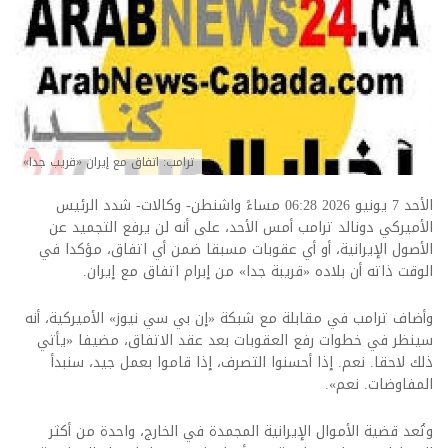
ترامب: اتفاق مع إيران «قريب جدا»
الأحد 7 يونيو 2026 06:28 مساءً واشنطن- وكالات- شدد الرئيس
الأميركي دونالد ترامب أمس الأحد، على أنه لن يرفع التجميد عن
الأصول الإيرانية، أو أي عقوبات مسبقا ضمن أي اتفاق، مؤكدا في
الوقت ذاته أن بلاده «قريبة جدا» من إبرام اتفاق مع إيران.
وأضاف ترامب في مقابلة مع شبكة «إن بي سي نيوز» الأميركية، أنه
سينظر في خطوات رفع العقوبات بعد عقد الاتفاق، مضيفا «يأتي
ذلك لاحقا. نعم. إذا أحسنوا التصرف، إذا قاموا بعمل جيد، سنبدأ
المفاوضات. نعم».
وتُعد قضية الأموال الإيرانية المجمدة في الخارج، واحدة من أكثر