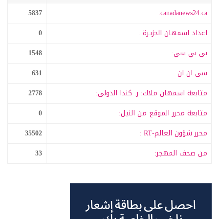
5837
canadanews24.ca:
اعداد اسمهان الجزيرة :
0
بي بي سي:
1548
سى ان ان
631
متابعة اسمهان ملاك: ر. كندا الدولي:
2778
متابعة محرر الموقع من النيل:
0
محرر شؤون العالم-RT :
35502
من صحف المهجر:
33