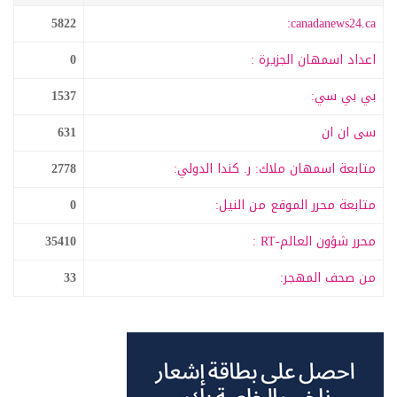
5822
canadanews24.ca:
اعداد اسمهان الجزيرة :
0
بي بي سي:
1537
سى ان ان
631
متابعة اسمهان ملاك: ر. كندا الدولي:
2778
متابعة محرر الموقع من النيل:
0
محرر شؤون العالم-RT :
35410
من صحف المهجر:
33