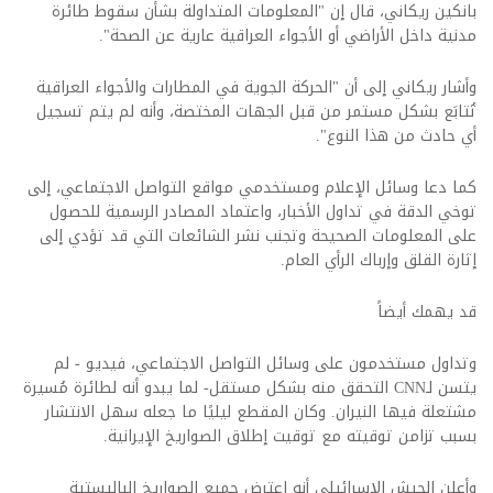
بانكين ريكاني، قال إن "المعلومات المتداولة بشأن سقوط طائرة
مدنية داخل الأراضي أو الأجواء العراقية عارية عن الصحة".
وأشار ريكاني إلى أن "الحركة الجوية في المطارات والأجواء العراقية
تُتابَع بشكل مستمر من قبل الجهات المختصة، وأنه لم يتم تسجيل
أي حادث من هذا النوع".
كما دعا وسائل الإعلام ومستخدمي مواقع التواصل الاجتماعي، إلى
توخي الدقة في تداول الأخبار، واعتماد المصادر الرسمية للحصول
على المعلومات الصحيحة وتجنب نشر الشائعات التي قد تؤدي إلى
إثارة القلق وإرباك الرأي العام.
قد يهمك أيضاً
وتداول مستخدمون على وسائل التواصل الاجتماعي، فيديو - لم
يتسن لـCNN التحقق منه بشكل مستقل- لما يبدو أنه لطائرة مُسيرة
مشتعلة فيها النيران. وكان المقطع ليليًا ما جعله سهل الانتشار
بسبب تزامن توقيته مع توقيت إطلاق الصواريخ الإيرانية.
وأعلن الجيش الإسرائيلي أنه اعترض جميع الصواريخ الباليستية