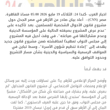
الدينية؟
اخبار العرب -كندا 24: الثلاثاء 19 مايو 2026 05:00 مساءً القاهرة،
مصر (CNN)--
أعاد بيان صادر عن الأزهر في مصر الجدل حول
مشروع قانون الأحوال الشخصية للمسلمين، بعد تأكيده على
"عدم عرض المشروع بصيغته الحالية على المؤسسة الدينية
وعدم مشاركتها في صياغته"، في وقت أحيل فيه المشروع
إلى مجلس النواب تمهيدًا لمناقشته ضمن مشروع قانون جديد
يهدف إلى "إعادة تنظيم شؤون الأسرة"، وسط تباين في
المواقف الرسمية والسياسية والدينية بشأن مسار التشريع
وحدود التوافق عليه
.
قد يهمك أيضاً
وأوضح المركز الإعلامي للأزهر، ردًا على تساؤلات وردت إليه عبر وسائل
الإعلام ومنصات التواصل الاجتماعي، أن مشروع القانون المتداول "لم
يعرض عليه، ولم يشارك في صياغته بأي شكل من الأشكال"، مشيرًا
إلى أن المؤسسة "ستبدي رأيها الشرعي فقط بعد الإحالة الرسمية
من مجلس النواب، وفق ما جرى عليه العرف الدستوري"، كما لفت
البيان إلى أن الأزهر سبق أن قدم في إبريل/ نيسان 2019 مقترحًا