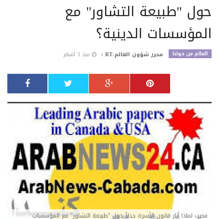
حول "طبيعة التشاور" مع
المؤسسات الدينية؟
العالم من حولنا
محرر شؤون العالم-RT :
منذ 3 أشهر
مصر.. لماذا أثار قانون الأسرة جدلاً حول "طبيعة التشاور" مع المؤسسات