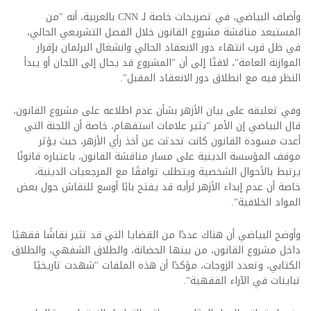
وأضاف البياضي، في تصريحات خاصة لـ
CNN
بالعربية، أنه "من
المستبعد مناقشة مشروع القانون خلال الفصل التشريعي الحالي،
في ظل قرب انتهاء دور الانعقاد الحالي وانشغال البرلمان بإقرار
الموازنة العامة"، لافتًا إلى أن "المشروع قد يحال إلى اللجان أو يبدأ
النظر فيه مع انطلاق دور الانعقاد المقبل".
وفي تعليقه على بيان الأزهر بشأن عدم اطلاعه على مشروع القانون،
قال البياضي إن الأمر "يثير علامات استفهام، خاصة أن اللجنة التي
أعدت مسودة القانون كانت تحدثت عن أخذ رأي الأزهر، حيث يؤثر
موقف المؤسسة الدينية على مسار مناقشة القانون، باعتباره قانونًا
يرتبط بالأحوال الشخصية ويتطلب توافقًا مع المرجعيات الدينية،
خاصة أن عدم إبداء الأزهر لرأيه قد يفتح بابًا أوسع للنقاش حول بعض
المواد الخلافية".
وأوضح البياضي أن هناك عددًا من القضايا التي قد تثير نقاشًا فقهيًا
داخل مشروع القانون، من بينها الحضانة، والطلاق الشفهي، والطلاق
الكتابي، وتعدد الزوجات، مؤكدًا أن هذه الملفات "شهدت تاريخيًا
تباينات في الآراء الفقهية"
.