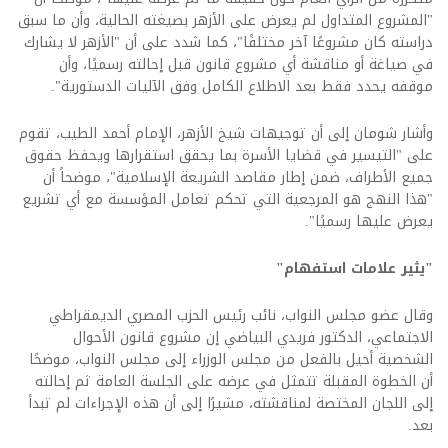
"المشروع المتداول لم يعرض على الأزهر بصيغته الحالية، وأن ما سبق
دراسته كان مشروعًا آخر مختلفًا"، كما شدد على أن "الأزهر لا يشارك
في صياغة أو مناقشة أي مشروع قانون قبل إحالته رسميًا، وأن
موقفه يحدد فقط بعد الاطلاع الكامل وفق الآليات الدستورية"
.
وأشار شومان إلى أن توجيهات شيخ الأزهر، الإمام أحمد الطيب، تقوم
على "التيسير في قضايا الأسرة بما يحقق استقرارها ويحفظ حقوق
جميع الأطراف، ضمن إطار مقاصد الشريعة الإسلامية"، موضحاً أن
"هذا النهج هو المرجعية التي تحكم تعامل المؤسسة مع أي تشريع
يعرض عليها رسميًا".
"يثير علامات استفهام"
وقال عضو مجلس النواب، نائب رئيس الحزب المصري الديمقراطي
الاجتماعي، الدكتور فريدي البياضي إن مشروع قانون الأحوال
الشخصية أحيل بالفعل من مجلس الوزراء إلى مجلس النواب، موضحًا
أن الخطوة المقبلة تتمثل في عرضه على الجلسة العامة ثم إحالته
إلى اللجان المختصة لمناقشته، مشيرًا إلى أن هذه الإجراءات لم تبدأ
بعد
.