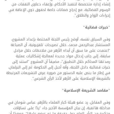
إنشاء إدارة متخصصة لتنفيذ الأحكام، وإعفاء دعاوى النفقات من
الرسوم القضائية، مع إدراج ضمانات خاصة لحقوق ذوي الإعاقة في
إجراءات الزواج والطلاق".
"خبرات قضائية"
وفي السياق نفسه، أوضح رئيس اللجنة المختصة بإعداد المشروع،
المستشار عبدالرحمن محمد، خلال تصريحات تلفزيونية، أن الصياغة
"اعتمدت على ما سبق أن أبداه الأزهر من ملاحظات خلال مراحل
سابقة، إلى جانب إدخال مواد جديدة لمعالجة إشكاليات عملية
رصدتها المحاكم خلال التطبيق"، مضيفاً أن المشروع "استند إلى
خبرات قضائية داخل اللجنة، وأنه أحيل إلى الحكومة ثم إلى البرلمان،
في إطار ما ينص عليه الدستور من ضرورة عرض التشريعات المرتبطة
بالشريعة الإسلامية على الأزهر لأخذ الرأي الشرعي"
.
"مقاصد الشريعة الإسلامية"
وفي المقابل، رد عضو هيئة كبار العلماء بالأزهر، عباس شومان في
مداخلة هاتفية، إن بيان المؤسسة الأخير جاء "ردًا على تساؤلات
متكررة من الرأي العام حول حقيقة ما تم عرضه عليها"، موضحًا أن