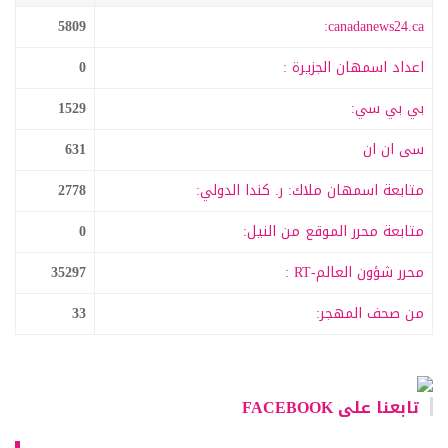
5809
canadanews24.ca:
اعداد اسمهان الجزيرة :
0
بي بي سي:
1529
سى ان ان
631
متابعة اسمهان ملاك: ر. كندا الدولي:
2778
متابعة محرر الموقع من النيل:
0
محرر شؤون العالم-RT :
35297
من صحف المهجر:
33
تابعنا على FACEBOOK