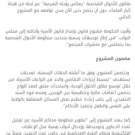
بقانون للأحوال الشخصية "يعكس رؤيته الشرعية" عبر لجنة من هيئة
كبار العلماء، دون أن يتضح حتى الآن مدى توافقه مع المشروع
الحالي
.
وأقرت الحكومة مشروع قانون بإصدار قانون الأسرة وأحالته إلى مجلس
النواب، "في إطار توجيهات رسمية بتحديث منظومة الأحوال الشخصية
بما يتماشى مع متغيرات المجتمع".
مضمون المشروع
ويتضمن المشروع، وفق ما أعلنته الجهات الرسمية، تعديلات
تستهدف "تبسيط إجراءات التقاضي والحد من النزاعات الأسرية، من
خلال توسيع نطاق الحلول الودية، واستحداث ملحق لعقد الزواج
يتضمن اتفاقات مالية وتنظيمية بين الزوجين، ومنحه قوة السند
التنفيذي، إلى جانب إعادة تنظيم بعض المسائل المتعلقة بالولاية
على النفس والطفل وتنفيذ الأحكام"
.
كما يمتد المشروع إلى "تطوير منظومة محاكم الأسرة عبر تقليل
تعدد الدعاوى وتوحيدها، وإدخال أدوات رقمية مثل الإعلانات
الإلكترونية ونظام الرؤية الافتراضية في حالات تعذر التنفيذ، فضلاً عن