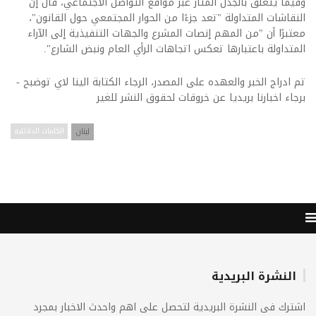
وفيما يتعلق بالجدل المثار عبر مواقع التواصل الاجتماعي، قال إن
النقاشات المتداولة "تعد جزءًا من الحوار المجتمعي حول القانون"،
معتبرًا أن "من المهم إنصات المشرع والجهات التنفيذية إلى الآراء
المتداولة باعتبارها تعكس اتجاهات الرأي العام ونبض الشارع".
تم ادراج الخبر والعهده على المصدر، الرجاء الكتابة الينا لاي توضبح -
برجاء اخبارنا بريديا عن خروقات لحقوق النشر للغير
لبنان
الكلمات الدلائليه
النشرة البريدية
اشترك فى النشرة البريدية لتحصل على اهم واحدث الاخبار بمجرد