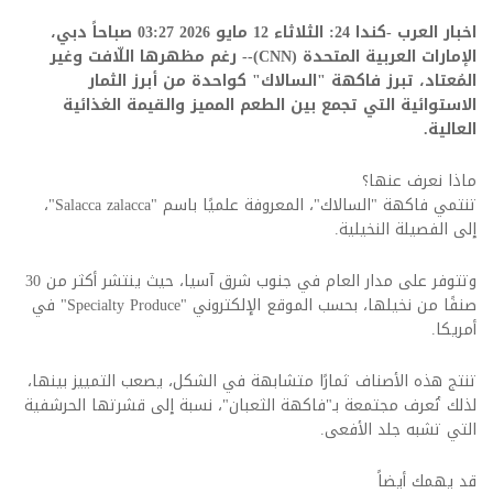
اخبار العرب -كندا 24: الثلاثاء 12 مايو 2026 03:27 صباحاً دبي،
الإمارات العربية المتحدة (CNN)-- رغم مظهرها اللّافت وغير
المُعتاد، تبرز فاكهة "السالاك" كواحدة من أبرز الثمار
الاستوائية التي تجمع بين الطعم المميز والقيمة الغذائية
العالية
.
ماذا نعرف عنها؟
تنتمي فاكهة "السالاك"، المعروفة علميًا باسم
"Salacca zalacca"
،
إلى الفصيلة النخيلية
.
وتتوفر على مدار العام في جنوب شرق آسيا، حيث ينتشر أكثر من 30
صنفًا من نخيلها، بحسب الموقع الإلكتروني
"
Specialty Produce
" في
أمريكا
.
تنتج هذه الأصناف ثمارًا متشابهة في الشكل، يصعب التمييز بينها،
لذلك تُعرف مجتمعة بـ"فاكهة الثعبان"، نسبة إلى قشرتها الحرشفية
التي تشبه جلد الأفعى
.
قد يهمك أيضاً