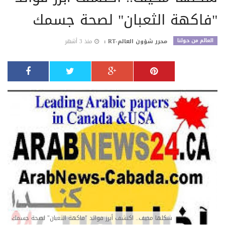
"فاكهة الثعبان" لصحة جسمك
العالم من حولنا
محرر شؤون العالم-RT :
منذ 3 أشهر
شكلها مخيف.. اكتشف أبرز فوائد "فاكهة الثعبان" لصحة جسمك