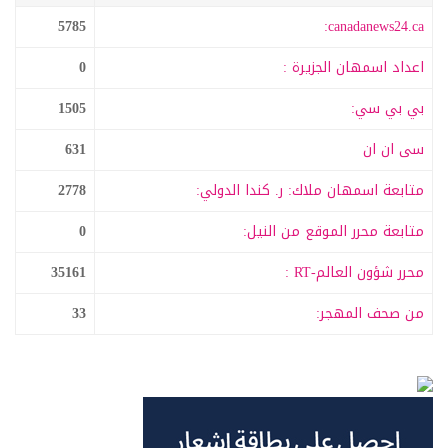
5785
canadanews24.ca:
اعداد اسمهان الجزيرة :
0
بي بي سي:
1505
سى ان ان
631
متابعة اسمهان ملاك: ر. كندا الدولي:
2778
متابعة محرر الموقع من النيل:
0
محرر شؤون العالم-RT :
35161
من صحف المهجر:
33