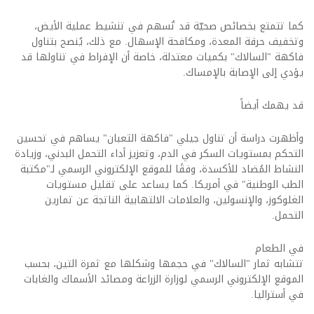
كما تتمتع بخصائص صحيّة قد تُسهم في تنشيط عملية الأيض،
وتخفيف حرقة المعدة، ومكافحة الإسهال. مع ذلك، يُنصح بتناول
فاكهة "السالاك" بكميات معتدلة، خاصة أن الإفراط في تناولها قد
يؤدي إلى الإصابة بالإمساك
.
قد يهمك أيضاً
وأظهرت دراسة أن تناول جيلي "فاكهة الثعبان" يساهم في تحسين
التحكم بمستويات السكر في الدم، وتعزيز أداء التحمل البدني، وزيادة
النشاط المُضاد للأكسدة، وفقًا للموقع الإلكتروني الرسمي لـ"مكتبة
الطب الوطنية" في أمريكا. كما يساعد على تقليل مستويات
الغلوكوز، والإنسولين، والعلامات الالتهابية الناتجة عن تمارين
التحمل
.
في الطعام
تتشابه ثمار "السالاك" في حجمها وشكلها مع ثمرة التين، بحسب
الموقع الإلكتروني الرسمي لوزارة الزراعة ومصائد الأسماك والغابات
في أستراليا
.