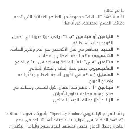
ما فوائدها؟
تضم فاكهة "السالاك" مجموعة من العناصر الغذائية التي تدعم
وظائف الجسم المختلفة، من أبرزها
:
الثيامين أو فيتامين "ب-1":
يلعب دورًا حيويًا في تحويل
الكربوهيدرات إلى طاقة
.
الحديد:
يساهم في نقل الأكسجين عبر الدم وتعزيز الطاقة
.
الكالسيوم:
مهم لصحة
العظام
والعضلات
.
فيتامين "سي":
يُعزّز المناعة ويساعد في التئام الجروح
.
المغنيسيوم:
يدعم صحة
القلب
والجهاز المناعي
.
المنغنيز:
يُساهم في تكوين أنسجة العظام وتخثّر الدم
وإصلاح الجروح
.
فيتامين "أ":
يُعتبر خط الدفاع الأول للجسم، ويساعد في
صنع أجسام مضادة تقاوم الأمراض
.
الزنك:
يُعزّز وظائف الجهاز المناعي
.
وفقًا للموقع الإلكتروني
"Specialty Produce"
بأمريكا، تُعرف "السالاك"
بـ"فاكهة الذاكرة" في إندونيسيا. ويُعتقد أنها تساعد في دعم
الذاكرة وصحة الدماغ، بفضل تضمنها للبوتاسيوم وألياف "البكتين
”
.