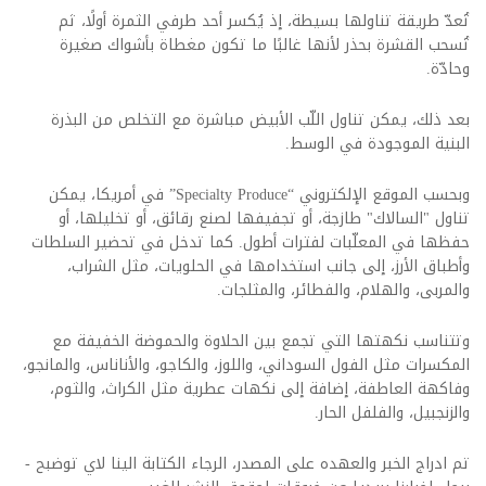
تُعدّ طريقة تناولها بسيطة، إذ يُكسر أحد طرفي الثمرة أولًا، ثم
تُسحب القشرة بحذر لأنها غالبًا ما تكون مغطاة بأشواك صغيرة
وحادّة
.
بعد ذلك، يمكن تناول اللّب الأبيض مباشرة مع التخلص من البذرة
البنية الموجودة في الوسط
.
وبحسب الموقع الإلكتروني
“Specialty Produce”
في أمريكا، يمكن
تناول "السالاك" طازجة، أو تجفيفها لصنع رقائق، أو تخليلها، أو
حفظها في المعلّبات لفترات أطول. كما تدخل في تحضير السلطات
وأطباق الأرز، إلى جانب استخدامها في الحلويات، مثل الشراب،
والمربى، والهلام، والفطائر، والمثلجات
.
وتتناسب نكهتها التي تجمع بين الحلاوة والحموضة الخفيفة مع
المكسرات مثل الفول السوداني، واللوز، والكاجو، والأناناس، والمانجو،
وفاكهة العاطفة، إضافة إلى نكهات عطرية مثل الكراث، والثوم،
والزنجبيل، والفلفل الحار
.
تم ادراج الخبر والعهده على المصدر، الرجاء الكتابة الينا لاي توضبح -