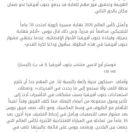
الهزيمة وتحقيق فوز مهم للغاية قد يدفع جنوب أفريقيا نحو ضمان
مكان بالدور الثاني.
وتُمثل كأس العالم 2026 نهاية مسيرة كروية امتدت 56 عاماً
للبلجيكي، مدافعاً ثم مدرباً، وعن ذلك قال بروس: «أحلم بنهاية
جميلة، وقيادة جنوب أفريقيا الأدوار الإقصائية. عندما ينتهي مشوار
جنوب أفريقيا في هذه البطولة، سأقول وداعا لكرة القدم».
فوستر أبرز لاعبي منتخب جنوب أفريقيا (ا ف ب) (اليسار)
cut out
وأضاف: «ستكون تجربة رائعة بالنسبة لنا. من المهم جدا أن نلتزم
بخطة اللعب وألا نستمع إلى ما يحدث في المدرجات». وتعطلت
استعدادات جنوب أفريقيا بسبب مشكلات في التأشيرات أدت إلى
تأخير وصول مجموعة من أعضاء البعثة، مما كلف الفريق وقتاً ثميناً
للتأقلم مع الظروف في وسط المكسيك. ومع ذلك، صعد فريق بروس
بعد مشوار صعب للتصفيات ويأمل في إحباط المضيف مرة أخرى، بعد
16 عاماً من تعادله في المباراة الافتتاحية الأخيرة لكأس العالم التي
جمعت بين البلدين. ويعتمد بروس على قائمة غالبيتها تلعب في