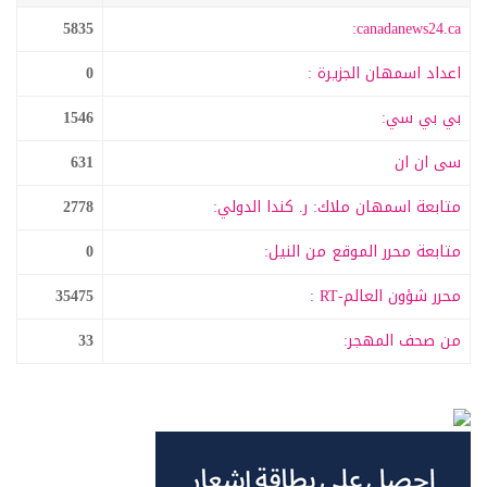
5835
canadanews24.ca:
اعداد اسمهان الجزيرة :
0
بي بي سي:
1546
سى ان ان
631
متابعة اسمهان ملاك: ر. كندا الدولي:
2778
متابعة محرر الموقع من النيل:
0
محرر شؤون العالم-RT :
35475
من صحف المهجر:
33