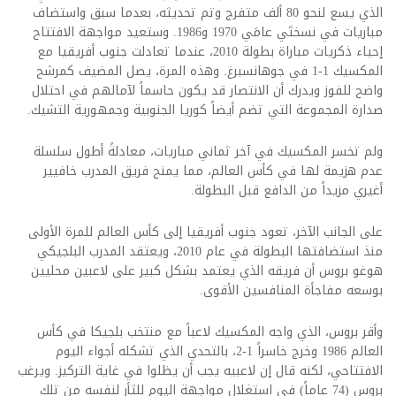
الذي يسع لنحو 80 ألف متفرج وتم تحديثه، بعدما سبق واستضاف
مباريات في نسختَي عامَي 1970 و1986. وستعيد مواجهة الافتتاح
إحياء ذكريات مباراة بطولة 2010، عندما تعادلت جنوب أفريقيا مع
المكسيك 1-1 في جوهانسبرغ. وهذه المرة، يصل المضيف كمرشح
واضح للفوز ويدرك أن الانتصار قد يكون حاسماً لآمالهم في احتلال
صدارة المجموعة التي تضم أيضاً كوريا الجنوبية وجمهورية التشيك.
ولم تخسر المكسيك في آخر ثماني مباريات، معادلةً أطول سلسلة
عدم هزيمة لها في كأس العالم، مما يمنح فريق المدرب خافيير
أغيري مزيداً من الدافع قبل البطولة.
على الجانب الآخر، تعود جنوب أفريقيا إلى كأس العالم للمرة الأولى
منذ استضافتها البطولة في عام 2010، ويعتقد المدرب البلجيكي
هوغو بروس أن فريقه الذي يعتمد بشكل كبير على لاعبين محليين
بوسعه مفاجأة المنافسين الأقوى.
وأقر بروس، الذي واجه المكسيك لاعباً مع منتخب بلجيكا في كأس
العالم 1986 وخرج خاسراً 1-2، بالتحدي الذي تشكله أجواء اليوم
الافتتاحي، لكنه قال إن لاعبيه يجب أن يظلوا في غاية التركيز. ويرغب
بروس (74 عاماً) في استغلال مواجهة اليوم للثأر لنفسه من تلك