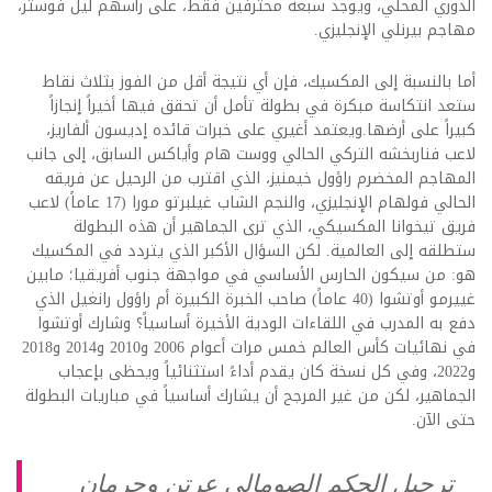
الدوري المحلي، ويوجد سبعة محترفين فقط، على رأسهم ليل فوستر،
مهاجم بيرنلي الإنجليزي.
أما بالنسبة إلى المكسيك، فإن أي نتيجة أقل من الفوز بثلاث نقاط
ستعد انتكاسة مبكرة في بطولة تأمل أن تحقق فيها أخيراً إنجازاً
كبيراً على أرضها.ويعتمد أغيري على خبرات قائده إديسون ألفاريز،
لاعب فناربخشه التركي الحالي ووست هام وأياكس السابق، إلى جانب
المهاجم المخضرم راؤول خيمنيز، الذي اقترب من الرحيل عن فريقه
الحالي فولهام الإنجليزي، والنجم الشاب غيلبرتو مورا (17 عاماً) لاعب
فريق تيخوانا المكسيكي، الذي ترى الجماهير أن هذه البطولة
ستطلقه إلى العالمية. لكن السؤال الأكبر الذي يتردد في المكسيك
هو: من سيكون الحارس الأساسي في مواجهة جنوب أفريقيا؛ مابين
غييرمو أوتشوا (40 عاماً) صاحب الخبرة الكبيرة أم راؤول رانغيل الذي
دفع به المدرب في اللقاءات الودية الأخيرة أساسياً؟ وشارك أوتشوا
في نهائيات كأس العالم خمس مرات أعوام 2006 و2010 و2014 و2018
و2022، وفي كل نسخة كان يقدم أداءً استثنائياً ويحظى بإعجاب
الجماهير، لكن من غير المرجح أن يشارك أساسياً في مباريات البطولة
حتى الآن.
ترحيل الحكم الصومالي عرتن وحرمان