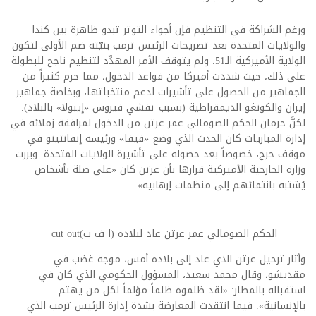
ورغم الشراكة في التنظيم فإن أجواء التوتر تبدو ظاهرة بين كندا
والولايات المتحدة بعد تصريحات الرئيس ترمب بنيّته ضم الأولى لتكون
الولاية الأميركية الـ51. ولم يتوقف الأمر المهدِّد لتنظيم ناجح للبطولة
على ذلك، حيث شددت أميركا من قواعد الدخول، مما حرم كثيراً من
الجماهير من الحصول على تأشيرات لدعم منتخباتها، وبخاصة جماهير
إيران والكونغو الديمقراطية (بسبب تفشي فيروس «إيبولا» بالبلاد).
لكنَّ حرمان الحكم الصومالي عمر عرتن من الدخول لمرافقة زملائه في
إدارة المباريات كان الحدث الذي وضع «فيفا» ورئيسه إنفانتينو في
موقف حرج، خصوصاً بعد حصوله على تأشيرة الولايات المتحدة. وبررت
وزارة الخارجية الأميركية قرارها بأن عرتن كان «على صلة بأشخاص
يُشتبه بانتمائهم إلى منظمات إرهابية».
الحكم الصومالي عمر عرتن عاد لبلاده (ا ف ب)cut out
وأثار ترحيل عرتن الذي عاد إلى بلاده أمس، موجة غضب في
مقديشو، وقال محمد سعيد، المسؤول الحكومي الذي كان في
استقباله بالمطار: «لقد ظلموه ظلماً مؤلماً لكل من يهتم
بالإنسانية». فيما انتقدت المعارضة بشدة إدارة الرئيس ترمب الذي