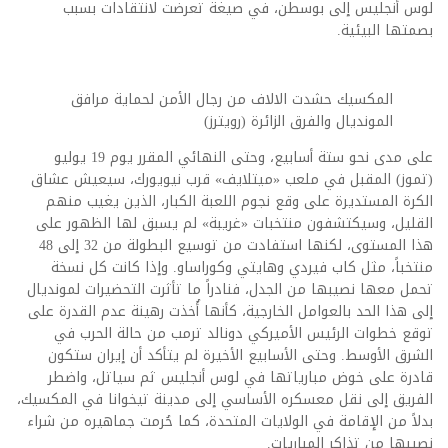
لوس أنجليس إلى بوسطن، في صيغة تعرضت لانتقادات بسبب
بصمتها البيئية.
المكسيك حشدت الالاف من رجال الأمن لحماية مرافق
المونديال والفرق الزائرة (رويترز)
على مدى نحو ستة أسابيع، وحتى النهائي المقرر يوم 19 يوليو
(تموز) المقبل في ملعب «ميتلايف» قرب نيويورك، سيعيش عشاق
الكرة المستديرة على وقع نجوم اللعبة الكبار، الذين يغيب منهم
القليل، وسيكتشفون منتخبات «غريبة» لم يسبق لها الظهور على
هذا المستوى، لكنها استفادت من توسيع البطولة من 32 إلى 48
منتخباً، مثل كاب فيردي وهايتي وكوراساو. وإذا كانت كل نسخة
تحمل معها نصيبها من الجدل، فنادراً ما تأثرت التحضيرات لمونديال
إلى هذا الحد بالعوامل الخارجية، كأنها أُخذت رهينة عدم القدرة على
توقع خطوات الرئيس الأميركي دونالد ترمب من حالة الحرب في
الشرق الأوسط. وحتى الأسابيع الأخيرة لم يتأكد أن إيران ستكون
قادرة على خوض مبارياتها في لوس أنجليس ثم سياتل، واضطر
الفريق إلى نقل معسكره الأساسي إلى مدينة تيخوانا في المكسيك،
بدلاً من الإقامة في الولايات المتحدة، كما حُرمت جماهيره من شراء
نصيبها من تذاكر المباريات.