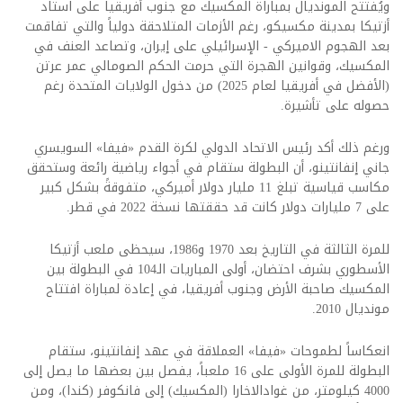
ويُفتتح المونديال بمباراة المكسيك مع جنوب أفريقيا على استاد
أزتيكا بمدينة مكسيكو، رغم الأزمات المتلاحقة دولياً والتي تفاقمت
بعد الهجوم الاميركي - الإسرائيلي على إيران، وتصاعد العنف في
المكسيك، وقوانين الهجرة التي حرمت الحكم الصومالي عمر عرتن
(الأفضل في أفريقيا لعام 2025) من دخول الولايات المتحدة رغم
حصوله على تأشيرة.
ورغم ذلك أكد رئيس الاتحاد الدولي لكرة القدم «فيفا» السويسري
جاني إنفانتينو، أن البطولة ستقام في أجواء رياضية رائعة وستحقق
مكاسب قياسية تبلغ 11 مليار دولار أميركي، متفوقةً بشكل كبير
على 7 مليارات دولار كانت قد حققتها نسخة 2022 في قطر.
للمرة الثالثة في التاريخ بعد 1970 و1986، سيحظى ملعب أزتيكا
الأسطوري بشرف احتضان، أولى المباريات الـ104 في البطولة بين
المكسيك صاحبة الأرض وجنوب أفريقيا، في إعادة لمباراة افتتاح
مونديال 2010.
انعكاساً لطموحات «فيفا» العملاقة في عهد إنفانتينو، ستقام
البطولة للمرة الأولى على 16 ملعباً، يفصل بين بعضها ما يصل إلى
4000 كيلومتر، من غوادالاخارا (المكسيك) إلى فانكوفر (كندا)، ومن