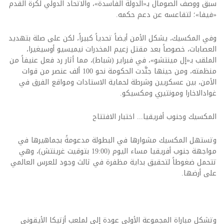
سبق ووصف الصومال بـ«الدولة الفاسدة»، والاتحاد الدولي لكرة القدم
«فيفا»؛ لتقاعسه عن دعم حكمه.
وفي المكسيك، يشكل الأمن أيضاً تحدياً كبيراً، لكن على صلة بتهديد
العصابات، خصوصاً بعد مقتل زعيم المخدرات نيميسيو أوسيغيرا،
الملقب بـ«إل مينتشو»، في فبراير (شباط)، مما أثار رد فعل عنيفاً من
منظمته، ومن حينها جنَّدت الحكومة نحو 100 ألف عنصر من قوات
الأمن، بين عسكريين وشرطة لحماية الاستادات ومواقع الفرق في
غوادالاخارا ومونتيري ومكسيكو.
المكسيك وجنوب أفريقيا... اختبار الافتتاح
وتستهل المكسيك مشوارها في البطولة مدعومةً بجماهيرها في
مواجهة جنوب أفريقيا مساء اليوم (19:00 بتوقيت غرينتش)، وهي
تتحمل ضغوطاً لتحقيق بداية مظفرة في ثالث وجود للعرس العالمي
على أرضها.
وتشكل مباراة المجموعة الأولى عودة إلى لملعب أزتيكا الأيقوني