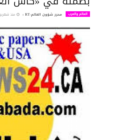
بصمته في «كأس العا
العالم والعرب
محرر شؤون العالم-RT :
منذ شهرين