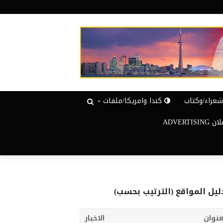
عراء/وكتاب
كندا وامريكا/ملفات
ADVERTISIN
ليل المواقع (الترتيب بحسب)
عنوان
الاخبار