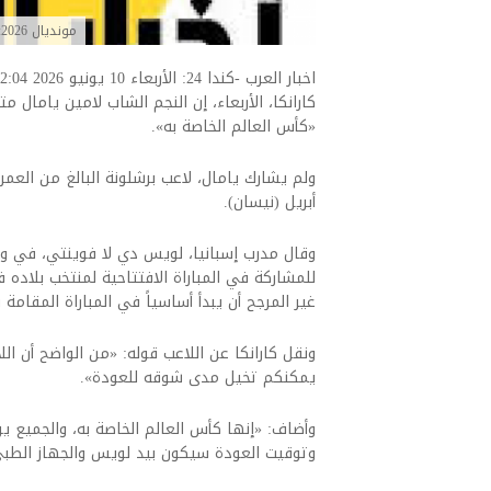
مونديال 2026: يامال يتطلع بشدة إلى ترك بصمته في «كأس العالم الخاصة به»
كارانكا، الأربعاء، إن النجم الشاب لامين ياما
«كأس العالم الخاصة به».
أبريل (نيسان).
وقال مدرب إسبانيا، لويس دي لا فوينتي، في وقت
للمشاركة في المباراة الافتتاحية لمنتخب بلاده ف
غير المرجح أن يبدأ أساسياً في المباراة المقامة ف
ونقل كارانكا عن اللاعب قوله: «من الواضح أن اللا
يمكنكم تخيل مدى شوقه للعودة».
وأضاف: «إنها كأس العالم الخاصة به، والجميع ير
وتوقيت العودة سيكون بيد لويس والجهاز الطبي