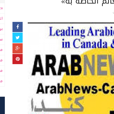
لم الخاصة به»
a:
اع
بي
سى
مت
مت
مح
من