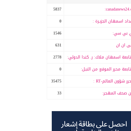
5837
canadanews24.c
داد اسمهان الجزيرة :
0
 بي سي:
1546
 ان ان
631
ابعة اسمهان ملاك: ر. كندا الدولي:
2778
ابعة محرر الموقع من النيل:
0
رر شؤون العالم-RT :
35475
 صحف المهجر:
33