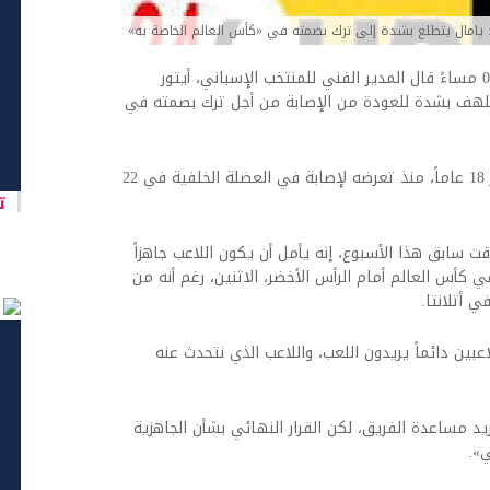
اخبار العرب -كندا 24: الأربعاء 10 يونيو 2026 02:04 مساءً قال المدير الفني للمنتخب الإسباني، أيتور
ل متلهف بشدة للعودة من الإصابة من أجل ترك بصمته في
ولم يشارك يامال، لاعب برشلونة البالغ من العمر 18 عاماً، منذ تعرضه لإصابة في العضلة الخلفية في 22
تا
 سابق هذا الأسبوع، إنه يأمل أن يكون اللاعب جاهزاً
ي كأس العالم أمام الرأس الأخضر، الاثنين، رغم أنه من
ي أتلانتا.
عبين دائماً يريدون اللعب، واللاعب الذي نتحدث عنه
يد مساعدة الفريق، لكن القرار النهائي بشأن الجاهزية
».