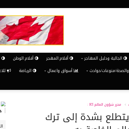
الجالية ودليل المهاجر
أقلام:المهجر
أقلام:الوطن
ش
والصحة/منوعات/حوادث
أسواق واعمال
الرياضة
للاعلان G
محرر شؤون العالم-RT :
د
2: يامال يتطلع بشدة إلى ترك
ال