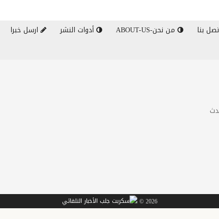
صل بنا
من نحن-ABOUT-US
أدوات النشر
ارسل خبرا
دث
2026 ©