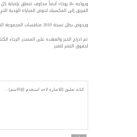
ويواجه «لا روخا» أيضاً مخاوف تتعلق بإصابة كل 
الفريق إلى المكسيك لخوض المباراة الودية التي انتهت با
ويخوض بطل نسخة 2010 منافسات المجموعة الثامنة إلى جانب السعودية والأوروغواي.
تم ادراج الخبر والعهده على المصدر، الرجاء الكتاب
لحقوق النشر للغير