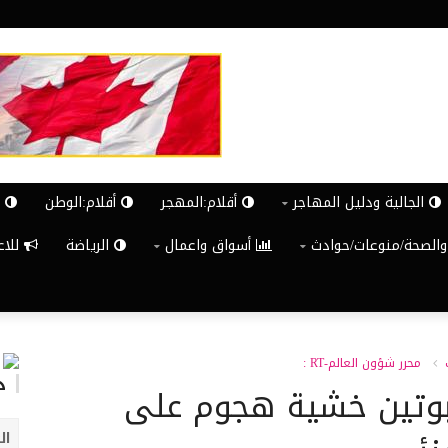
الجالية ودليل المهاجر
أقلام:المهجر
أقلام:الوطن
ش
والصحة/منوعات/حوادث
أسواق واعمال
الرياضة
للاعلان G
محرر شؤون العالم-RT :
د
ة بوتين خشية هجوم على
ال