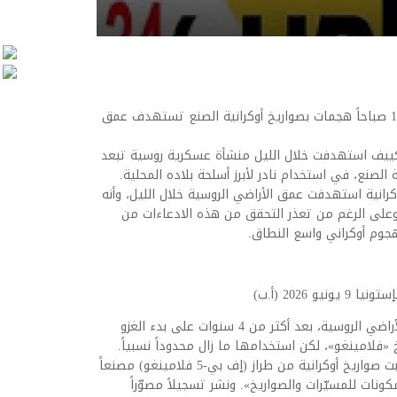
اخبار العرب -كندا 24: الأربعاء 10 يونيو 2026 11:03 صباحاً هجمات بصواريخ أوكرانية الصنع تستهدف عمق
ن كييف استهدفت خلال الليل منشأة عسكرية روسية تبعد
لصنع، في استخدام نادر لأبرز أسلحة بلاده المحلية.
وكرانية استهدفت عمق الأراضي الروسية خلال الليل، وأنه
ء البلاد. وعلى الرغم من تعذر التحقق من هذه الادعاءات من
هجوم أوكراني واسع النطاق.
2026 (أ.ب)
وتكثّف كييف في الآونة الأخيرة ضرباتها على الأراضي الروسية، بعد أكثر من 4 سنوات على بدء الغزو
خ «فلامينغو»، لكن استخدامها ما زال محدوداً نسبياً.
وقال فولوديمير زيلينسكي: «الليلة الماضية، ضربت صواريخ أوكرانية من طراز (إف بي-5 فلامينغو) مصنعاً
نات للمسيّرات والصواريخ». ونشر تسجيلاً مصوّراً