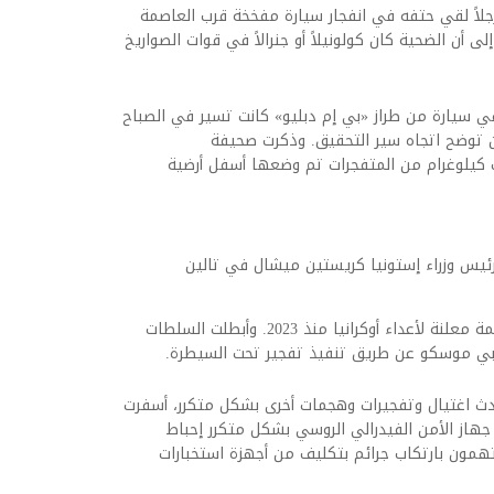
جلاً لقي حتفه في انفجار سيارة مفخخة قرب العاصمة
 أن الضحية كان كولونيلاً أو جنرالاً في قوات الصواريخ
 في سيارة من طراز «بي إم دبليو» كانت تسير في الصباح
 أن توضح اتجاه سير التحقيق. وذكرت صحيفة
 كيلوغرام من المتفجرات تم وضعها أسفل أرضية
رئيس وزراء إستونيا كريستين ميشال في تالين
ويعتقد أن الضحية، 57 عاماً، كان مدرجاً على قائمة معلنة لأعداء أوكرانيا منذ 2023. وأبطلت السلطات
ربي موسكو عن طريق تنفيذ تفجير تحت السيطرة.
ادث اغتيال وتفجيرات وهجمات أخرى بشكل متكرر، أسفرت
جهاز الأمن الفيدرالي الروسي بشكل متكرر إحباط
همون بارتكاب جرائم بتكليف من أجهزة استخبارات