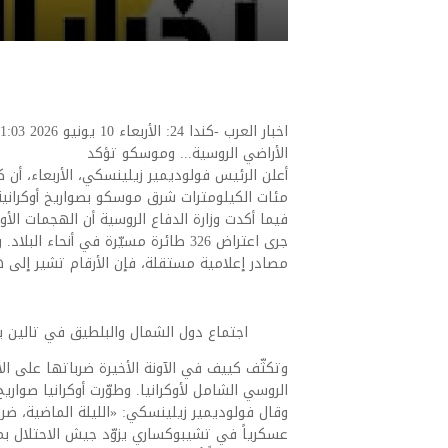
الأراضي الروسية... وموسكو تؤكد
أعلن الرئيس فولوديمير زيلينسكي، الأربعاء، أ
مئات الكيلومترات شرق موسكو بصواريخ أوكرانية ا
فيما أكدت وزارة الدفاع الروسية أن الهجمات الأ
جرى اعتراض 326 طائرة مسيّرة في أنحا
مصادر إعلامية مستقلة، فإن الأرقام تشير إلى 
اجتماع دول الشمال والبلطيق في تالين بإستونيا 9 يونيو 
الروسي الشامل لأوكرانيا. وطوّرت أوكرانيا صواري
عسكرياً في تشيبوكساري يزوّد جيش الاحتلال بمكو