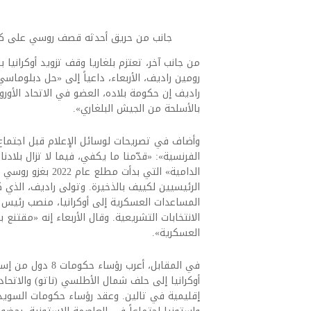
جانب من حريق أحدثه قصف روسي على كييف في 24 
من جانب آخر، تعتزم بلغاريا وقف تزويد أوكرانيا
راديف إن حكومة بلاده، العضو في الاتحاد الأو
بالأسلحة من الجيش البلغاري».
وأضاف في تصريحات لوسائل الإعلام قبل اجتماع 
الفرنسية»: «قدّمنا ما يكفي، فيما لا تزال بلادنا
الدامية» التي بدأت 
الرئيسيين لكييف بالذخيرة. وتولى راديف، الذي كا
المساعدات العسكرية إلى أوكرانيا، منصب رئيس الو
الانتخابات التشريعية. وقال الأربعاء إنه «مقتنع 
العسكرية».
في المقابل، أعرب 
أوكرانيا إلى حلف شمال الأطلسي (ناتو) والاتح
إقليمية في تالين. وعقد رؤساء حكومات السويد وال