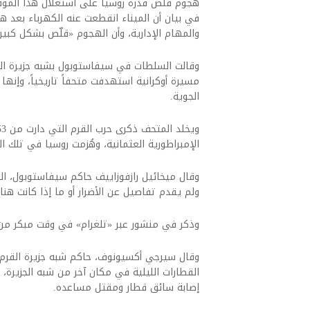
هجوم قلّص قدرة روسيا على استغلال هذا الموقع. 
في بيان أن الميناء انقطعت عنه الكهرباء بعد ه
والمهام الإدارية، وأن الهجوم «قلّص بشكل كبير»
وقالت السلطات في سيفاستوبول بشبه جزيرة القرم
مسيرة أوكرانية استهدفت متحفاً تاريخياً، وإن
الجوية.
الإمبراطورية العثمانية، وهُزمت روسيا في تلك ال
وقال ميخائيل رازفوزاييف حاكم سيفاستوبول، ال
ولم يقدم تفاصيل عن الأضرار أو ما إذا كانت هنا
وذكر في منشور عبر «تلغرام» في وقت مبكر من ا
وقال سيرجي أكسيونوف، حاكم شبه جزيرة القرم،
القطارات الليلية في مكان آخر من شبه الجزيرة،
إصابة سائق قطار ومقتل مساعده.