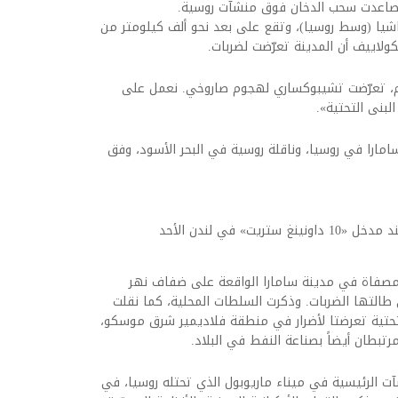
ا تصاعدت سحب الدخان فوق منشآت روسية.
يا (وسط روسيا)، وتقع على بعد نحو ألف كيلومتر من
يكولاييف أن المدينة تعرّضت لضربات.
وم، تعرّضت تشيبوكساري لهجوم صاروخي. نعمل على
لبنى التحتية».
مارا في روسيا، وناقلة روسية في البحر الأسود، وفق
زعماء فرنسا وبريطانيا وأوكرانيا وألمانيا عند مدخل «10 داونينغ ستريت» في لندن الأحد
 مصفاة في مدينة سامارا الواقعة على ضفاف نهر
 طالتها الضربات. وذكرت السلطات المحلية، كما نقلت
التحتية تعرضتا لأضرار في منطقة فلاديمير شرق موسكو،
رتبطان أيضاً بصناعة النفط في البلاد.
ت الرئيسية في ميناء ماريوبول الذي تحتله روسيا، في