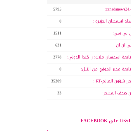
5795
canadanews24.c
داد اسمهان الجزيرة :
0
 بي سي:
1511
 ان ان
631
ابعة اسمهان ملاك: ر. كندا الدولي:
2778
ابعة محرر الموقع من النيل:
0
رر شؤون العالم-RT :
35209
 صحف المهجر:
33
بعنا على FACEBOOK