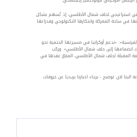
 الرئيس الأوكراني فولوديمير زيلينسكي.
 أمني استراتيجي لحلف شمال الأطلسي، إذ تُسهم بشكل
ها في ساحة المعركة وابتكارها التكنولوجي وقدراتها
لفرنسية»: «ندعم أوكرانيا في مسيرتها الحتمية نحو
ذلك انضمامها إلى حلف شمال الأطلسي». ورحّب
قمة المقبلة لحلف شمال الأطلسي، المقرّر عقدها في
ة الينا لاي توضبح - برجاء اخبارنا بريديا عن خروقات