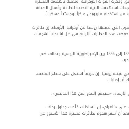
وذكرت القوات الأوكرانية المعنية بالأنظمة المسيّرة
جمات استهدفت البنية التحتية للطاقة وأعمال الصيانة
 من استخدام ماريوبول مركزاً لوجستياً عسكرياً.
، التي ضمتها روسيا من أوكرانيا، الأربعاء، إن طائرات
ها خفضت عدد القطارات الليلية في ظل اشتداد الهجمات
ويخلد المتحف ذكرى حرب القرم التي دارت من 1853 إلى 1856 بين الإمبراطورية الروسية وتحالف ضم
حرب.
ذي عينته روسيا، إن حريقاً اشتعل على سطح المتحف،
ك أي إصابات.
لأربعاء: «سيدفع العدو ثمن هذا التدنيس».
 على «تلغرام» إن السلطات قلّصت جداول رحلات
 بعد أن أسفر هجوم بطائرات مسيرة هذا الأسبوع عن