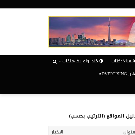
عراء/وكتاب
كندا وامريكا/ملفات
ADVERTISIN
ليل المواقع (الترتيب بحسب)
عنوان
الاخبار