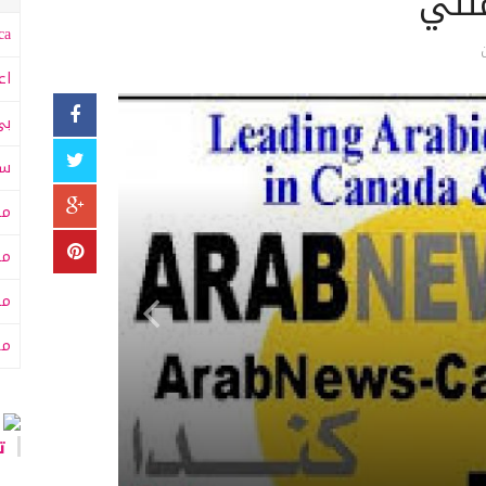
نئي
a:
اع
بي
سى
مت
مت
مح
من
تا