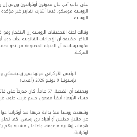
على جانب آخر، قال مدونون أوكرانيون وروس إن ر
الروسية موسكو، فيما أشارت تقارير غير مؤكدة إلى
الروسية.
وقالت لجنة التحقيقات الروسية إن الانفجار وقع
الباكر، مضيفة أن الإجراءات القانونية بدأت دون
«كوميرسانت» أن القنبلة المصنوعة من نحو نصف
المركبة.
الرئيس الأوكراني فولوديمير زيلينسكي و
بإستونيا 9 يونيو 2026 (أ.ف.ب)
مساء الأربعاء أيضاً مفعول جسم غريب جنوب غ
وشهدت روسيا منذ بداية حربها ضد أوكرانيا حو
عن مقتل مدنيين أو أفراد بزي رسمي. كما يُعلن 
هجمات إرهابية مزعومة، واعتقال مشتبه بهم يت
أوكرانية.