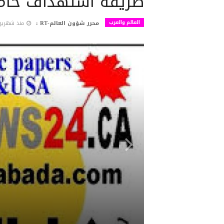
طريقة استهداف خام
العالم والعرب
محرر شؤون العالم-RT :
منذ شهرين