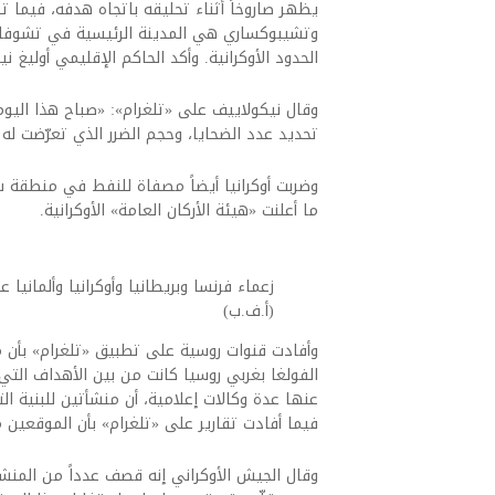
يظهر صاروخاً أثناء تحليقه باتجاه هدفه، فيم
وتشيبوكساري هي المدينة الرئيسية في تشوفاش
الحدود الأوكرانية. وأكد الحاكم الإقليمي أوليغ ن
وقال نيكولاييف على «تلغرام»: «صباح هذا الي
تحديد عدد الضحايا، وحجم الضرر الذي تعرّضت له ا
وضربت أوكرانيا أيضاً مصفاة للنفط في منطقة سا
ما أعلنت «هيئة الأركان العامة» الأوكرانية.
(أ.ف.ب)
وأفادت قنوات روسية على تطبيق «تلغرام» بأن
الفولغا بغربي روسيا كانت من بين الأهداف التي
عنها عدة وكالات إعلامية، أن منشأتين للبنية 
فيما أفادت تقارير على «تلغرام» بأن الموقعين م
وقال الجيش الأوكراني إنه قصف عدداً من المنشآ