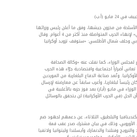
مايو (أ.ب)
 بالأسلحة من مخزون جيشها، وفق ما أعلن رئيس وزرائها
رومين راديف، الأربعاء، داعياً إلى «حل دبلوماسي» لإنهاء الحرب المتواصلة منذ أكثر من 4 أعوام. وقال
روبي وحلف شمال الأطلسي: «ستوقف تزويد أوكرانيا
لمجلس الوزراء، كما نقلت عنه «وكالة الصحافة
 تعاني أضراراً اجتماعية واقتصادية جرّاء هذه الحرب
مطلع عام 2022 بغزو روسي لأوكرانيا. وتُعد صناعة الدفاع البلغارية من الموردين
ن رئيساً لبلغاريا، وأعرب سابقاً عن معارضته لإرسال
زراء في مايو (أيار) بعد فوز حزبه بالأغلبية في
بأن الحل (في الحرب الأوكرانية) لن يتحقق بالوسائل
رؤساء حكومات 8 دول من إسكندينافيا والبلطيق، الثلاثاء، عن دعمهم لجهود ضم
اد الأوروبي، وذلك في بيان مشترك صدر عقب قمة
نرويج وفنلندا والدنمارك وآيسلندا وليتوانيا ولاتفيا