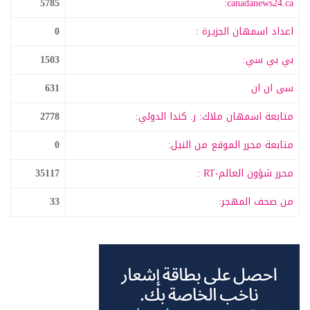
5785
canadanews24.ca:
اعداد اسمهان الجزيرة :
0
بي بي سي:
1503
سى ان ان
631
متابعة اسمهان ملاك: ر. كندا الدولي:
2778
متابعة محرر الموقع من النيل:
0
محرر شؤون العالم-RT :
35117
من صحف المهجر:
33