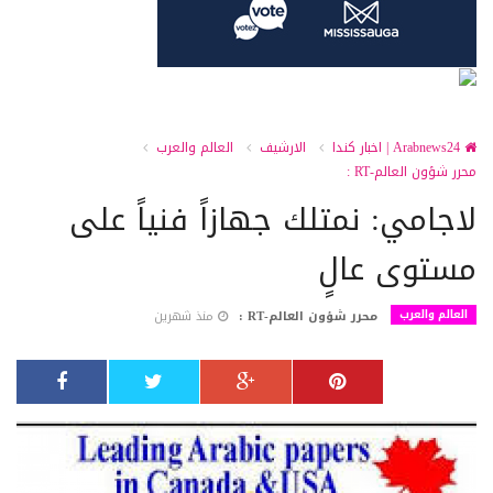
Arabnews24 | اخبار كندا
الارشيف
العالم والعرب
محرر شؤون العالم-RT :
لاجامي: نمتلك جهازاً فنياً على
مستوى عالٍ
العالم والعرب
محرر شؤون العالم-RT :
منذ شهرين