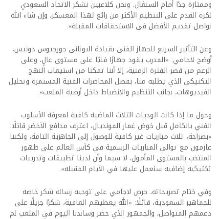
وممتازة جدًا أمام السنغال. ونحن كلاعبين نشكر الاتحاد السعودي
لكرة القدم على التنظيم الأكثر من رائع لهذا المعسكر، وإن شاء الله
نواصل تقديم الأفضل في الاستحقاقات المقبلة».
وعن التأثير السريع للجهاز الفني بقيادة اليوناني جورجيوس دونيس،
أوضح لاجامي: «المدرب يقود جهازًا فنيًا على مستوى عالٍ، وعلى
الرغم من قصر الفترة الزمنية، إلا أننا تمكنا من استيعاب النهج
التكتيكي الذي يطلبه منا، بفضل المحاضرات الفنية المستمرة وتحليل
الفيديوهات، بجانب التنظيم والانضباط داخل أرضية الملعب».
وحول ما إذا كانت الوديات الثلاث الماضية كافية لمعرفة الأسلوب
الفني بالكامل قبل خوض غمار المونديال، اعترف مدافع الأخضر قائلًا:
«بصراحة، ثلاث مباريات غير كافية للوصول إلى الجاهزية التامة، ولكننا
عازمون مع توالي المباريات الرسمية في كأس العالم على ظهور
المنتخب بالمستوى المأمول، لا سيما وأن لدينا تطبيقات وتدريبات
تكتيكية إضافية سنعمل عليها في الأيام المقبلة».
وفي ختام تصريحاته، حرص لاجامي على توجيه رسالة شكر خاصة
للجماهير السعودية، قائلًا: «الله يعطيهم العافية، شكرًا جزيلًا على
دعمهم المتواصل، والجمهور الذي حضر وساندنا اليوم في الملعب لم