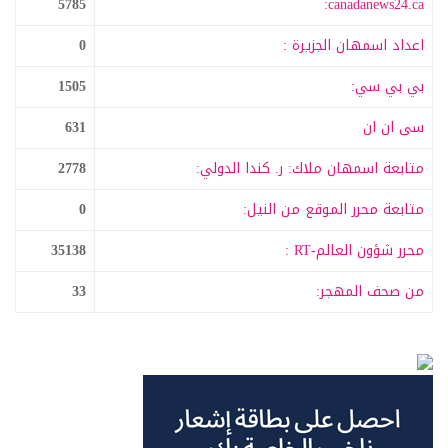
5785
canadanews24.ca:
اعداد اسمهان الجزيرة :
0
بي بي سي:
1505
سى ان ان
631
متابعة اسمهان ملاك: ر. كندا الدولي:
2778
متابعة محرر الموقع من النيل:
0
محرر شؤون العالم-RT :
35138
من صحف المهجر:
33