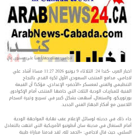
لاجامي: نمتلك جهازاً فنياً على مستوى عالٍ
اخبار العرب -كندا 24: الثلاثاء 9 يونيو 2026 11:27 مساءً أشاد علي
لاجامي، مدافع المنتخب السعودي الأول لكرة القدم، بالنجاح
التنظيمي والفني لمعسكر «الأخضر» الإعدادي، مؤكدًا أن القيمة
الفنية للمباريات الودية الثلاث التي خاضها المنتخب أمام الإكوادور،
بورتوريكو، والسنغال، أسهمت بشكل كبير في تسريع وتيرة انسجام
اللاعبين مع أفكار الجهاز الفني الجديد.
جاء ذلك في حديثه لوسائل الإعلام عقب نهاية المواجهة الودية
أمام السنغال في مدينة سان أنطونيو الأمريكية التي انتهت بالتعادل
السلبي، حيث قال لاجامي: «الحمد لله، لقد قدمنا مباراة طيبة