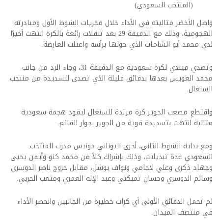
(المنتخب السعودي)
واصل الأخضر مثاليته في الأداء خلال مجريات الشوط الأول ومبادرته
الهجومية، وذلك مع الدقيقة 29 بعد تنقلات رائعة بالكرة انتهت أخيرًا
لدى محمد أبو الشامات الذي حولها برأسه واعتلت العارضة.
وتصدي ميندي لكرة سعودية مع الدقيقة 31، وجاء الرد من جانب
محمد العويس بعدها بدقائق قليلة الذي تصدى لتسديدة من منتخب
السنغال.
واقتطع مصعب الجوير كرة مرتدة للسنغال ليقود هجمة سعودية
مثالية انتهت بتسديدة قوية من الجوير بجوار القائم.
ومع بداية الشوط الثاني، أجرى اليوناني دونيس مدرب المنتخب
السعودي عدة تبديلات، وذلك بإشراك كلاً من محمد كنو وأيمن يحيى
وجهاد ذكرى وعلي لاجامي ونواف بوشل، مقابل خروج ناصر الدوسري
وسالم الدوسري وحسان تمبكتي وعبد الإله العمري ومتعب الحربي.
لم تحمل الدقائق الأولى أي كرات خطيرة من الجانبين وانحصر الأداء
في منتصف الميدان.