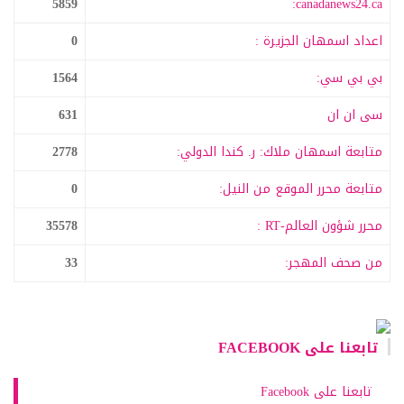
5859
canadanews24.ca:
اعداد اسمهان الجزيرة :
0
بي بي سي:
1564
سى ان ان
631
متابعة اسمهان ملاك: ر. كندا الدولي:
2778
متابعة محرر الموقع من النيل:
0
محرر شؤون العالم-RT :
35578
من صحف المهجر:
33
تابعنا على FACEBOOK
تابعنا على Facebook