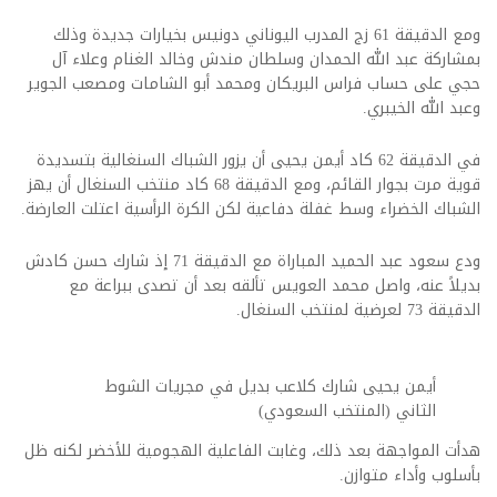
ومع الدقيقة 61 زج المدرب اليوناني دونيس بخيارات جديدة وذلك
بمشاركة عبد الله الحمدان وسلطان مندش وخالد الغنام وعلاء آل
حجي على حساب فراس البريكان ومحمد أبو الشامات ومصعب الجوير
وعبد الله الخيبري.
في الدقيقة 62 كاد أيمن يحيى أن يزور الشباك السنغالية بتسديدة
قوية مرت بجوار القائم، ومع الدقيقة 68 كاد منتخب السنغال أن يهز
الشباك الخضراء وسط غفلة دفاعية لكن الكرة الرأسية اعتلت العارضة.
ودع سعود عبد الحميد المباراة مع الدقيقة 71 إذ شارك حسن كادش
بديلاً عنه، واصل محمد العويس تألقه بعد أن تصدى ببراعة مع
الدقيقة 73 لعرضية لمنتخب السنغال.
أيمن يحيى شارك كلاعب بديل في مجريات الشوط
الثاني (المنتخب السعودي)
هدأت المواجهة بعد ذلك، وغابت الفاعلية الهجومية للأخضر لكنه ظل
بأسلوب وأداء متوازن.