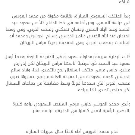
شباكه.
وبدأ المنتخب السعودي المباراة، بقائمة مكونة من محمد العويس
في حراسة المرمى، ومن أمامه في خط الدفاع كلاً من سعود عبد
الحميد وعبد الإله العمري وحسان تمبكتي ومتعب الحربي، وفي وسط
الميدان عبد الله الخيبري وناصر الدوسري وسالم الدوسري ومحمد أبو
الشامات ومصعب الجوير، وفي المقدمة وحيدًا فراس البريكان.
كانت البداية سريعة بمحاولة سعودية في الدقيقة الرابعة بعدما أرسل
سعود عبد الحميد كرة عرضية تابعها فراس البريكان لكن إدواردو
ميندي حارس مرمى منتخب السنغال نجح بالتصدي لها، وقاد سالم
الدوسري هجمة سعودية في الدقيقة العاشرة ونجح بتمريرها صوب
مصعب الجوير الذي سددها قوية وسط مضايقة من دفاعات السنغال
لكن ميندي تصدي لها ببراعة.
وأبدى محمد العويس حارس مرمى المنتخب السعودي براعة كبيرة
بالتصدي لرأسية لامين كامارا في الدقيقة الرابعة عشر.
قدم محمد العويس أداء لافتًا خلال مجريات المباراة