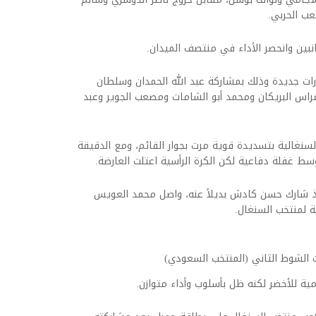
ب الحربي.
نبين وانحصر الأداء في منتصف الميدان.
ونيس بخيارات جديدة وذلك بمشاركة عبد الله الحمدان وسلطان
اس البريكان ومحمد أبو الشامات ومصعب الجوير وعبد
 الشباك السنغالية بتسديدة قوية مرت بجوار القائم، ومع الدقيقة
 سعود عبد الحميد المباراة مع الدقيقة 71 إذ شارك حسن كادش بديلاً عنه، واصل محمد العويس
الشوط الثاني (المنتخب السعودي)
ية للأخضر لكنه ظل بأسلوب وأداء متوازن.