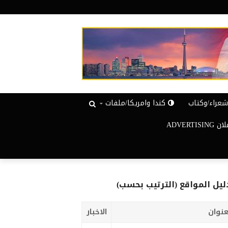
عراء/وكتاب
كندا وامريكا/ملفات
ADVERTISIN
ليل المواقع (الترتيب بحسب)
عنوان
الاخبار