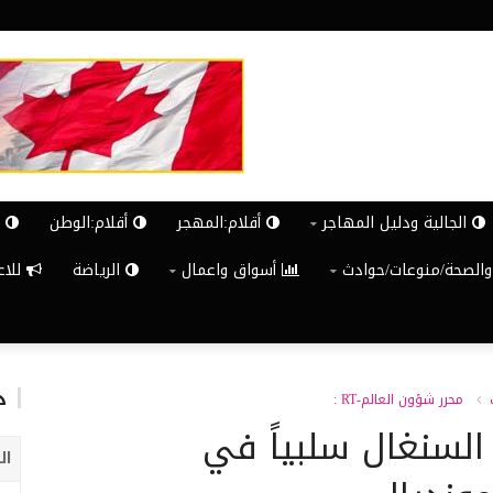
الجالية ودليل المهاجر
أقلام:المهجر
أقلام:الوطن
ش
والصحة/منوعات/حوادث
أسواق واعمال
الرياضة
للاعلان G
د
محرر شؤون العالم-RT :
السنغال سلبياً في
ال