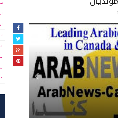
مونديال
a:
اع
بي
سى
مت
مت
مح
من