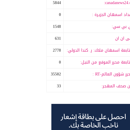
5844
canadanews24.c
داد اسمهان الجزيرة :
0
 بي سي:
1548
 ان ان
631
ابعة اسمهان ملاك: ر. كندا الدولي:
2778
ابعة محرر الموقع من النيل:
0
رر شؤون العالم-RT :
35502
 صحف المهجر:
33