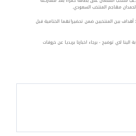
 جاكسون لاعب منتخب السنغال على بطاقة حمراء بعد مشاركته
الحمدان مهاجم المنتخب السعودي.
لا أهداف بين المنتخبين ضمن تحضيراتهما الختامية قبل
ة الينا لاي توضبح - برجاء اخبارنا بريديا عن خروقات