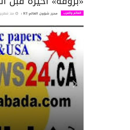
«بروفة» أخيرة قبل ال
العالم والعرب
محرر شؤون العالم-RT :
منذ شهرين