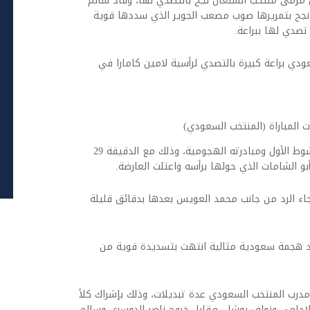
 مرمى منتخب السنغال نجح بالتصدي لها، وقاد سالم
جح بتمريرها صوب مصعب الجوير الذي سددها قوية
صدي لها ببراعة.
ي براعة كبيرة بالتصدي لرأسية لامين كامارا في
ت المباراة (المنتخب السعودي)
واصل الأخضر مثاليته في الأداء خلال مجريات الشوط الأول ومبادرته الهجومية، وذلك مع الدقيقة 29
أبو الشامات الذي حولها برأسه واعتلت العارضة.
 ميندي لكرة سعودية مع الدقيقة 31، وجاء الرد من جانب محمد العويس بعدها بدقائق قليلة
د هجمة سعودية مثالية انتهت بتسديدة قوية من
مدرب المنتخب السعودي عدة تبديلات، وذلك بإشراك كلاً
جامي ونواف بوشل، مقابل خروج ناصر الدوسري وسالم