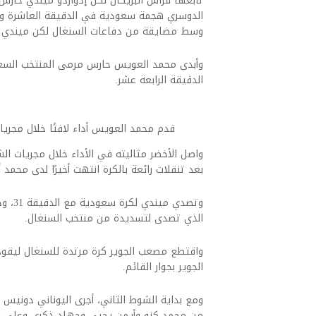
تابعها فراس البريكان لكن إدواردو ميندي حارس
الدوسري هجمة سعودية في الدقيقة العاشرة ون
وسط مضايقة من دفاعات السنغال لكن ميندي ت
وأبدى محمد العويس حارس مرمى المنتخب السعود
الدقيقة الرابعة عشر.
قدم محمد العويس أداء لافتًا خلال مجريا
بعد تنقلات رائعة بالكرة انتهت أخيرًا لدى محمد 
وتصدي
الذي تصدى لتسديدة من منتخب السنغال.
واقتطع مصعب الجوير كرة مرتدة للسنغال ليقو
الجوير بجوار القائم.
ومع بداية الشوط الثاني، أجرى اليوناني دونيس 
من محمد كنو وأيمن يحيى وجهاد ذكرى وعلي لا