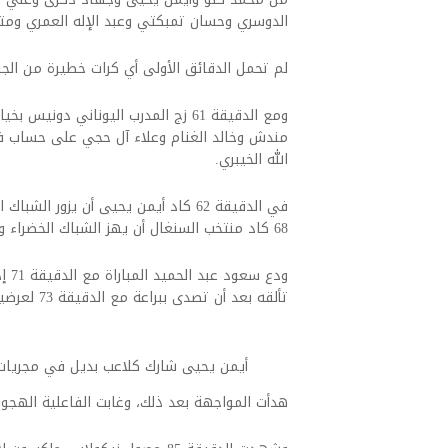
الدوسري وحسان تمبكتي وعبد الإله العمري ومتع
لم تحمل الدقائق الأولى أي كرات خطيرة من الجا
ومع الدقيقة 61 زج المدرب اليوناني د
مندش وخالد الغنام وعلاء آل حجي على حساب فر
الله الخيبري.
في الدقيقة 62 كاد أيمن يحيى أن يزور
68 كاد منتخب السنغال أن يهز الشباك الخضراء وسط غفلة دفاعية لكن الكرة الرأسية اعتلت العارضة.
ودع
تألقه بعد أن تصدى ببراعة مع الدقيقة 73 لعرضية لمنتخب السنغال.
أيمن يحيى شارك كلاعب بديل في مجريات 
هدأت المواجهة بعد ذلك، وغابت الفاعلية الهجوم