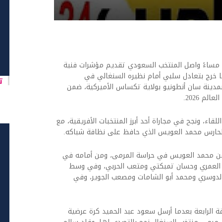
اخبار العرب -كندا 24: الثلاثاء 9 يونيو 2026 09:27 مساءً واصل المنتخب السعودي تقديم مؤشرات فنية
ما خرج بتعادل سلبي أمام نظيره السنغالي في
تا
بمدينة سان أنطونيو بولاية تكساس الأميركية، ضمن
م 2026.
لقاء، ونجح في مجاراة أحد أبرز المنتخبات الأفريقية، مع
لحارس محمد العويس الذي حافظ على نظافة شباكه.
ة من محمد العويس في حراسة المرمى، ومن أمامه في
له العمري وحسان تمبكتي ومتعب الحربي، وفي وسط
 الدوسري ومحمد أبو الشامات ومصعب الجوير، وفي
ة الرابعة بعدما أرسل سعود عبد الحميد كرة عرضية