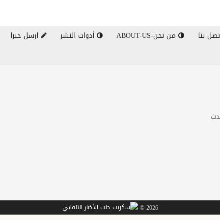
صل بنا
من نحن-ABOUT-US
أدوات النشر
ارسل خبرا
دث
2026 ©